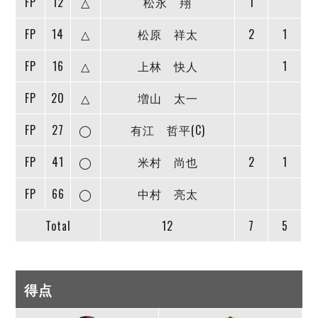
FP
12
△
松永 翔
1
FP
14
△
松原 祥太
2
1
FP
16
△
上林 快人
1
FP
20
△
増山 太一
FP
27
◯
有江 哲平(C)
FP
41
◯
米村 尚也
2
1
FP
66
◯
中村 亮太
Total
12
7
5
得点