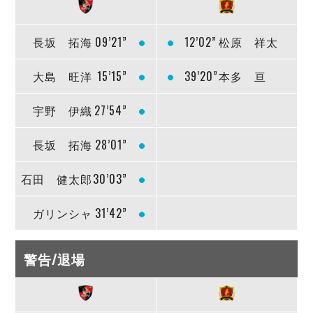
長坂 拓海
09’21”
12’02”
松原 祥太
大島 旺洋
15’15”
39’20”
本多 亘
宇野 伊織
27’54”
長坂 拓海
28’01”
石田 健太郎
30’03”
ガリンシャ
31’42”
警告/退場