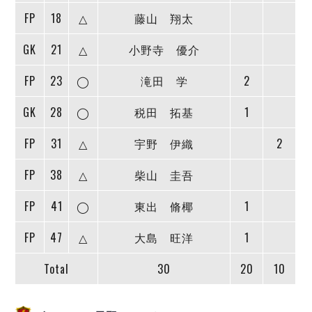
デウソン神戸
アリーナ情報
FP
18
△
藤山 翔太
ポルセイド浜田
チケット情報
エスポラーダ北海道
ミラクルスマイル新居浜
過去の記録
GK
21
△
小野寺 優介
バルドラール浦安
フウガドールすみだ
FP
23
◯
滝田 学
2
しながわシティ
GK
28
◯
税田 拓基
1
立川アスレティックFC
ペスカドーラ町田
FP
31
△
宇野 伊織
2
湘南ベルマーレ
ボアルース長野
FP
38
△
柴山 圭吾
FOLLOW US!
名古屋オーシャンズ
FP
41
◯
東出 脩椰
1
シュライカー大阪
ボルクバレット北九州
FP
47
△
大島 旺洋
1
バサジィ大分
Total
30
20
10
選手の通算記録（Ｆ２）