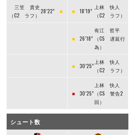
三笠 貴史
上林 快人
28’22”
18’19”
（C2 ラフ）
（C2 ラフ）
有江 哲平
26’18”
（C5 遅延行
為）
上林 快人
30’25”
（C2 ラフ）
上林 快人
30’25”
（CS 警告2
回）
シュート数