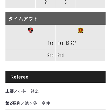
2
6
タイムアウト
1st
1st
12’25”
2nd
2nd
Referee
主審
／小林 裕之
第2審判
／池ヶ谷 卓伸