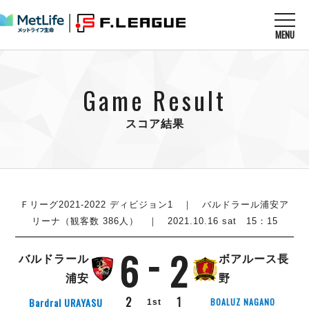
MENU
ニュースを読む
NEWS
Game Result
すべてのニュース
試合を観る
MATCHES
リーグ戦
スコア結果
リーグカップ
メットライフ生命Ｆ１リーグ
クラブを知る
CLUB
Ｆチャレンジリーグ
U-23選抜
試合日程
クラブ
メットライフ生命Ｆ１リーグ
チケットを買う
順位表
TICKET
Ｆリーグ2021-2022 ディビジョン1
｜ バルドラール浦安ア
チケット
戦績表
リーナ（観客数 386人） ｜ 2021.10.16 sat 15：15
メディア情報
エスポラーダ北海道
警告・退場・出場停止選手
フットサル日本代表
6
2
バルドラール浦安
アリーナ情報
ARENA
個人ランキング｜ゴール
バルドラール
ボアルース長
その他
フウガドールすみだ
個人ランキング｜シュート
浦安
野
しながわシティ
個人ランキング｜シュート成功率
2
1
Bardral URAYASU
BOALUZ NAGANO
1st
立川アスレティックFC