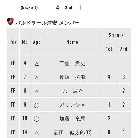
リーグ概要
ABOUT US
個人ランキング｜第2PK
4
1
ペスカドーラ町田
(kickoff)
2nd
湘南ベルマーレ
メットライフ生命Ｆ２リーグ
リーグ概要
過去の記録
ARCHIVE
バルドラール浦安 メンバー
ボアルース長野
名古屋オーシャンズ
Shoots
試合日程
日本フットサルリーグについて
過去の試合記録
シュライカー大阪
Pos
No
App
Name
プロジェクト
PROJECT
順位表
大会概要
1st
2nd
ボルクバレット北九州
戦績表
リーグ要項
01
ディビジョン1 試合記録
DIVISION
バサジィ大分
警告・退場・出場停止選手
クラブライセンス関連
ABeam AWARD
FP
4
△
三笠 貴史
ディビジョン2 試合記録
個人ランキング｜ゴール
アリーナ観戦マナー&ルール
メットライフ生命Ｆ２リーグ
Ｆリーグカップ 試合記録
FP
7
△
長坂 拓海
4
3
個人ランキング｜シュート
個人ランキング｜シュート成功率
リーグ統計データ
ヴォスクオーレ仙台
FP
8
△
原 辰介
2
個人ランキング｜第2PK
マルバ水戸FC
FP
9
◯
ガリンシャ
1
2
記念ゴール
リガーレヴィア葛飾
メットライフ生命Ｆリーグカップ 2026
ハットトリック
Y．S．C．C．横浜
02
FP
10
◯
加藤 竜馬
2
DIVISION
担当審判員
ヴィンセドール白山
試合日程・結果
アグレミーナ浜松
FP
14
△
石田 健太郎(C)
8
1
大会概要
選手の通算記録（Ｆ１）