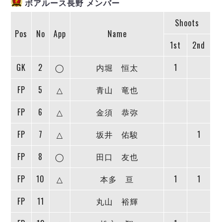
ボアルース長野 メンバー
ヴォスクオーレ仙台
マルバ水戸FC
Shoots
リガーレヴィア葛飾
Pos
No
App
Name
Y．S．C．C．横浜
1st
2nd
ヴィンセドール白山
GK
2
◯
内堀 恒太
1
アグレミーナ浜松
デウソン神戸
FP
5
△
青山 竜也
ポルセイド浜田
ミラクルスマイル新居浜
FP
6
△
金須 恭弥
FP
7
△
坂井 佑駿
1
FP
8
◯
田口 友也
FP
10
△
本多 亘
1
1
FP
11
丸山 裕輝