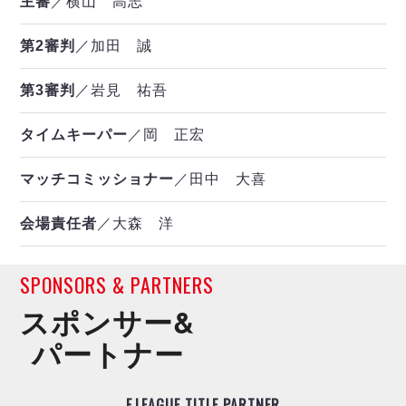
主審
／横山 高志
第2審判
／加田 誠
第3審判
／岩見 祐吾
タイムキーパー
／岡 正宏
マッチコミッショナー
／田中 大喜
会場責任者
／大森 洋
SPONSORS & PARTNERS
スポンサー&
パートナー
F.LEAGUE TITLE PARTNER