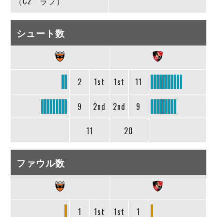
（C2 ラフ）
シュート数
2
1st
1st
11
9
2nd
2nd
9
11
20
ファウル数
1
1st
1st
1