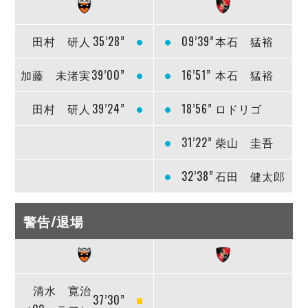
田村 研人
35’28”
09’39”
本石 猛裕
加藤 未渚実
39’00”
16’51”
本石 猛裕
田村 研人
39’24”
18’56”
ロドリゴ
31’22”
柴山 圭吾
32’38”
石田 健太郎
警告/退場
清水 寛治
37’30”