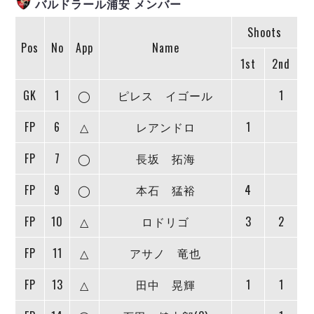
バルドラール浦安 メンバー
ヴォスクオーレ仙台
マルバ水戸FC
Shoots
リガーレヴィア葛飾
Pos
No
App
Name
Y．S．C．C．横浜
1st
2nd
ヴィンセドール白山
GK
1
◯
ピレス イゴール
1
アグレミーナ浜松
デウソン神戸
FP
6
△
レアンドロ
1
ポルセイド浜田
ミラクルスマイル新居浜
FP
7
◯
長坂 拓海
FP
9
◯
本石 猛裕
4
FP
10
△
ロドリゴ
3
2
FP
11
△
アサノ 竜也
FP
13
△
田中 晃輝
1
1