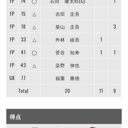
FP
14
◯
石田 健太郎(C)
1
FP
15
△
吉田 圭吾
FP
18
△
柴山 圭吾
3
FP
33
△
外林 綾吾
1
FP
41
◯
菅谷 知寿
1
1
FP
43
△
染野 伸也
GK
77
福重 勝徳
Total
20
11
9
得点