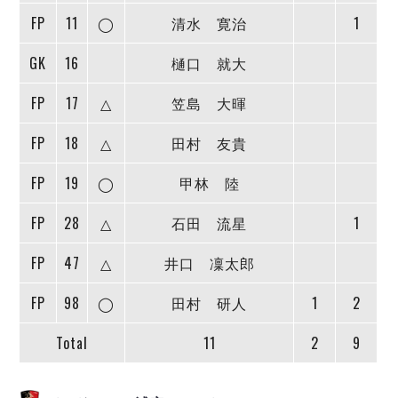
デウソン神戸
アリーナ情報
FP
11
◯
清水 寛治
1
ポルセイド浜田
チケット情報
エスポラーダ北海道
ミラクルスマイル新居浜
過去の記録
GK
16
樋口 就大
バルドラール浦安
フウガドールすみだ
FP
17
△
笠島 大暉
しながわシティ
FP
18
△
田村 友貴
立川アスレティックFC
ペスカドーラ町田
FP
19
◯
甲林 陸
湘南ベルマーレ
ボアルース長野
FP
28
△
石田 流星
1
FOLLOW US!
名古屋オーシャンズ
FP
47
△
井口 凜太郎
シュライカー大阪
ボルクバレット北九州
FP
98
◯
田村 研人
1
2
バサジィ大分
Total
11
2
9
選手の通算記録（Ｆ２）