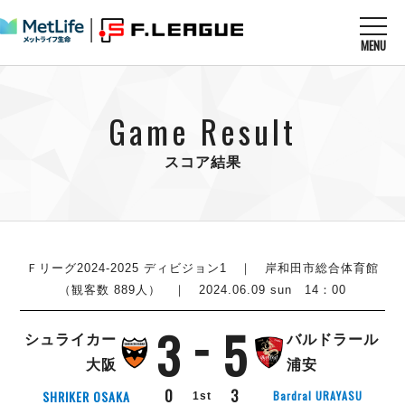
MENU
ニュースを読む
NEWS
Game Result
すべてのニュース
試合を観る
MATCHES
リーグ戦
スコア結果
リーグカップ
メットライフ生命Ｆ１リーグ
クラブを知る
CLUB
Ｆチャレンジリーグ
U-23選抜
試合日程
クラブ
メットライフ生命Ｆ１リーグ
チケットを買う
順位表
TICKET
Ｆリーグ2024-2025 ディビジョン1
｜ 岸和田市総合体育館
チケット
戦績表
（観客数 889人） ｜ 2024.06.09 sun 14：00
メディア情報
エスポラーダ北海道
警告・退場・出場停止選手
フットサル日本代表
3
5
バルドラール浦安
アリーナ情報
ARENA
個人ランキング｜ゴール
シュライカー
バルドラール
その他
フウガドールすみだ
個人ランキング｜シュート
大阪
浦安
しながわシティ
個人ランキング｜シュート成功率
0
3
SHRIKER OSAKA
Bardral URAYASU
1st
立川アスレティックFC