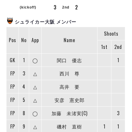
リーグ概要
ABOUT US
個人ランキング｜第2PK
3
2
ペスカドーラ町田
(kickoff)
2nd
湘南ベルマーレ
メットライフ生命Ｆ２リーグ
リーグ概要
過去の記録
ARCHIVE
シュライカー大阪 メンバー
ボアルース長野
名古屋オーシャンズ
Shoots
試合日程
日本フットサルリーグについて
過去の試合記録
シュライカー大阪
Pos
No
App
Name
プロジェクト
PROJECT
順位表
大会概要
1st
2nd
ボルクバレット北九州
戦績表
リーグ要項
01
ディビジョン1 試合記録
DIVISION
バサジィ大分
警告・退場・出場停止選手
クラブライセンス関連
ABeam AWARD
GK
1
◯
関口 優志
1
ディビジョン2 試合記録
個人ランキング｜ゴール
アリーナ観戦マナー&ルール
メットライフ生命Ｆ２リーグ
Ｆリーグカップ 試合記録
FP
3
△
西川 尊
個人ランキング｜シュート
個人ランキング｜シュート成功率
リーグ統計データ
ヴォスクオーレ仙台
FP
4
△
高井 要
個人ランキング｜第2PK
マルバ水戸FC
FP
5
△
安彦 憲史郎
記念ゴール
リガーレヴィア葛飾
メットライフ生命Ｆリーグカップ 2026
ハットトリック
Y．S．C．C．横浜
02
FP
8
◯
加藤 未渚実(C)
3
DIVISION
担当審判員
ヴィンセドール白山
試合日程・結果
アグレミーナ浜松
FP
9
△
磯村 直樹
1
1
大会概要
選手の通算記録（Ｆ１）