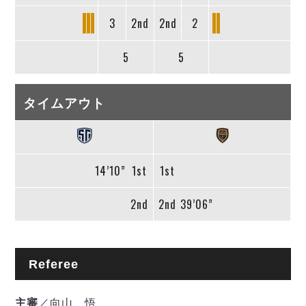
3
2nd
2nd
2
5
5
タイムアウト
14’10”
1st
1st
2nd
2nd
39’06”
Referee
主審
／向山 悟