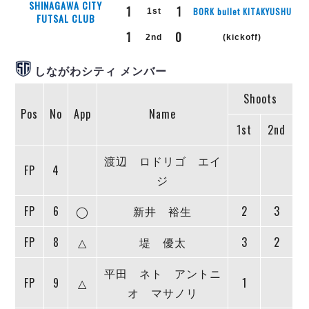
リーグ概要
ABOUT US
SHINAGAWA CITY
個人ランキング｜第2PK
1
1
BORK bullet KITAKYUSHU
1st
ペスカドーラ町田
FUTSAL CLUB
湘南ベルマーレ
1
0
メットライフ生命Ｆ２リーグ
リーグ概要
2nd
(kickoff)
過去の記録
ARCHIVE
ボアルース長野
しながわシティ メンバー
名古屋オーシャンズ
試合日程
日本フットサルリーグについて
過去の試合記録
シュライカー大阪
プロジェクト
PROJECT
順位表
Shoots
大会概要
ボルクバレット北九州
Pos
No
App
Name
戦績表
リーグ要項
01
ディビジョン1 試合記録
DIVISION
1st
2nd
バサジィ大分
警告・退場・出場停止選手
クラブライセンス関連
ABeam AWARD
ディビジョン2 試合記録
個人ランキング｜ゴール
アリーナ観戦マナー&ルール
渡辺 ロドリゴ エイ
メットライフ生命Ｆ２リーグ
Ｆリーグカップ 試合記録
FP
4
個人ランキング｜シュート
ジ
個人ランキング｜シュート成功率
リーグ統計データ
ヴォスクオーレ仙台
個人ランキング｜第2PK
FP
6
◯
新井 裕生
2
3
マルバ水戸FC
記念ゴール
リガーレヴィア葛飾
メットライフ生命Ｆリーグカップ 2026
FP
8
△
堤 優太
3
2
ハットトリック
Y．S．C．C．横浜
02
DIVISION
平田 ネト アントニ
担当審判員
ヴィンセドール白山
試合日程・結果
FP
9
△
1
オ マサノリ
アグレミーナ浜松
大会概要
選手の通算記録（Ｆ１）