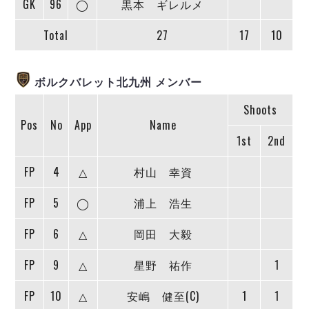
GK
96
◯
黒本 ギレルメ
ヴォスクオーレ仙台
マルバ水戸FC
Total
27
17
10
リガーレヴィア葛飾
Y．S．C．C．横浜
ヴィンセドール白山
ボルクバレット北九州 メンバー
アグレミーナ浜松
Shoots
デウソン神戸
Pos
No
App
Name
ポルセイド浜田
1st
2nd
ミラクルスマイル新居浜
FP
4
△
村山 幸資
FP
5
◯
浦上 浩生
FP
6
△
岡田 大毅
FP
9
△
星野 祐作
1
FP
10
△
安嶋 健至(C)
1
1