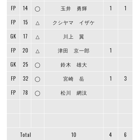
FP
14
◯
玉井 勇輝
1
1
FP
15
△
クシヤマ イザケ
GK
17
△
川上 翼
FP
20
△
津田 京一郎
1
GK
25
◯
鈴木 雄大
FP
32
◯
宮崎 岳
1
3
FP
78
◯
松川 網汰
Total
10
4
6