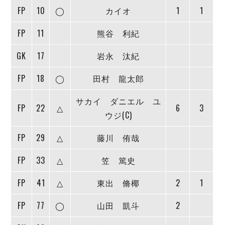
デウソン神戸
アリーナ情報
FP
10
◯
カイオ
1
1
ポルセイド浜田
チケット情報
エスポラーダ北海道
ミラクルスマイル新居浜
FP
11
熊谷 利紀
過去の記録
バルドラール浦安
フウガドールすみだ
GK
17
岩永 汰紀
しながわシティ
FP
18
◯
田村 龍太郎
立川アスレティックFC
ペスカドーラ町田
サカイ ダニエル ユ
FP
22
△
6
3
湘南ベルマーレ
ウジ(C)
ボアルース長野
FOLLOW US!
名古屋オーシャンズ
FP
29
△
藤川 侑哉
シュライカー大阪
FP
33
△
笠 篤史
ボルクバレット北九州
バサジィ大分
FP
41
△
東出 脩椰
2
1
選手の通算記録（Ｆ２）
FP
77
◯
山田 凱斗
2