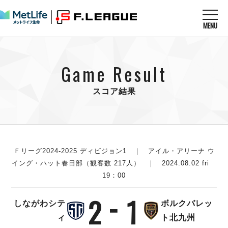
MENU
ニュースを読む
NEWS
Game Result
すべてのニュース
試合を観る
MATCHES
リーグ戦
スコア結果
リーグカップ
メットライフ生命Ｆ１リーグ
クラブを知る
CLUB
Ｆチャレンジリーグ
U-23選抜
試合日程
クラブ
メットライフ生命Ｆ１リーグ
チケットを買う
順位表
TICKET
Ｆリーグ2024-2025 ディビジョン1
｜ アイル・アリーナ ウ
チケット
戦績表
イング・ハット春日部（観客数 217人） ｜ 2024.08.02 fri
メディア情報
エスポラーダ北海道
19：00
警告・退場・出場停止選手
フットサル日本代表
バルドラール浦安
アリーナ情報
ARENA
個人ランキング｜ゴール
その他
2
1
フウガドールすみだ
しながわシテ
ボルクバレッ
個人ランキング｜シュート
しながわシティ
ィ
ト北九州
個人ランキング｜シュート成功率
立川アスレティックFC