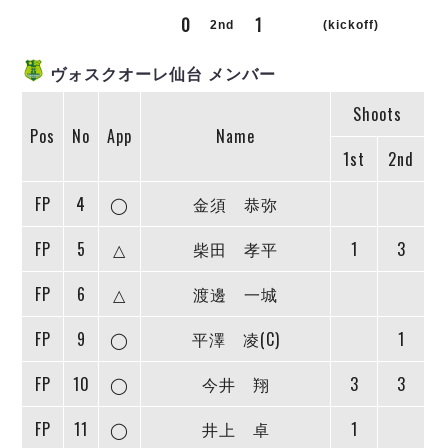
リーグ概要
ABOUT US
個人ランキング｜第2PK
0
1
ペスカドーラ町田
2nd
(kickoff)
湘南ベルマーレ
メットライフ生命Ｆ２リーグ
リーグ概要
過去の記録
ARCHIVE
ヴォスクオーレ仙台 メンバー
ボアルース長野
名古屋オーシャンズ
Shoots
試合日程
日本フットサルリーグについて
過去の試合記録
シュライカー大阪
Pos
No
App
Name
プロジェクト
PROJECT
順位表
大会概要
1st
2nd
ボルクバレット北九州
戦績表
リーグ要項
01
ディビジョン1 試合記録
DIVISION
バサジィ大分
警告・退場・出場停止選手
クラブライセンス関連
ABeam AWARD
FP
4
◯
金須 恭弥
ディビジョン2 試合記録
個人ランキング｜ゴール
アリーナ観戦マナー&ルール
メットライフ生命Ｆ２リーグ
Ｆリーグカップ 試合記録
FP
5
△
柴田 孝平
1
3
個人ランキング｜シュート
個人ランキング｜シュート成功率
リーグ統計データ
ヴォスクオーレ仙台
FP
6
△
渡邊 一城
個人ランキング｜第2PK
マルバ水戸FC
FP
9
◯
平澤 凌(C)
1
記念ゴール
リガーレヴィア葛飾
メットライフ生命Ｆリーグカップ 2026
ハットトリック
Y．S．C．C．横浜
02
FP
10
◯
今井 翔
3
3
DIVISION
担当審判員
ヴィンセドール白山
試合日程・結果
アグレミーナ浜松
FP
11
◯
井上 卓
1
大会概要
選手の通算記録（Ｆ１）