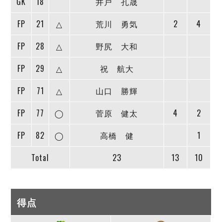
GK
18
井戸 孔晟
FP
21
△
荒川 勇気
2
4
FP
28
△
野尻 大和
FP
29
△
祝 航大
FP
71
△
山口 勝輝
FP
77
◯
菅原 健太
4
2
FP
82
◯
高橋 健
1
Total
23
13
10
得点