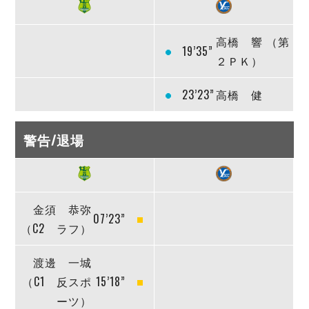
高橋 響 （第
19’35”
２ＰＫ）
23’23”
高橋 健
警告/退場
金須 恭弥
07’23”
（C2 ラフ）
渡邊 一城
（C1 反スポ
15’18”
ーツ）