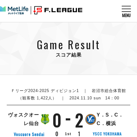
MENU
ニュースを読む
NEWS
Game Result
すべてのニュース
試合を観る
MATCHES
リーグ戦
スコア結果
リーグカップ
メットライフ生命Ｆ１リーグ
クラブを知る
CLUB
Ｆチャレンジリーグ
U-23選抜
試合日程
クラブ
メットライフ生命Ｆ１リーグ
チケットを買う
順位表
TICKET
Ｆリーグ2024-2025 ディビジョン1
｜ 岩沼市総合体育館
チケット
戦績表
（観客数 1,422人） ｜ 2024.11.10 sun 14：00
メディア情報
エスポラーダ北海道
警告・退場・出場停止選手
フットサル日本代表
0
2
バルドラール浦安
アリーナ情報
ARENA
個人ランキング｜ゴール
ヴォスクオー
Y．S．C．
その他
フウガドールすみだ
個人ランキング｜シュート
レ仙台
C．横浜
しながわシティ
個人ランキング｜シュート成功率
0
1
Voscuore Sendai
YSCC YOKOHAMA
1st
立川アスレティックFC