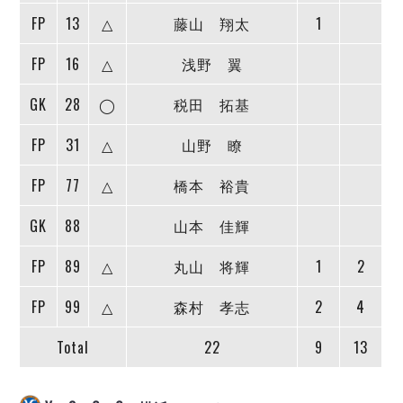
デウソン神戸
アリーナ情報
FP
13
△
藤山 翔太
1
ポルセイド浜田
チケット情報
エスポラーダ北海道
ミラクルスマイル新居浜
過去の記録
FP
16
△
浅野 翼
バルドラール浦安
フウガドールすみだ
GK
28
◯
税田 拓基
しながわシティ
FP
31
△
山野 瞭
立川アスレティックFC
ペスカドーラ町田
FP
77
△
橋本 裕貴
湘南ベルマーレ
ボアルース長野
GK
88
山本 佳輝
FOLLOW US!
名古屋オーシャンズ
FP
89
△
丸山 将輝
1
2
シュライカー大阪
ボルクバレット北九州
FP
99
△
森村 孝志
2
4
バサジィ大分
Total
22
9
13
選手の通算記録（Ｆ２）