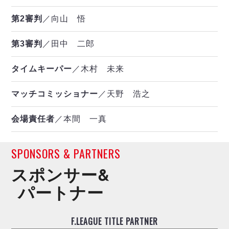
第2審判
／向山 悟
第3審判
／田中 二郎
タイムキーパー
／木村 未来
マッチコミッショナー
／天野 浩之
会場責任者
／本間 一真
SPONSORS & PARTNERS
スポンサー&
パートナー
F.LEAGUE TITLE PARTNER