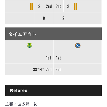
2
2nd
2nd
2
8
2
タイムアウト
1st
1st
38’14”
2nd
2nd
Referee
主審
／波多野 祐一