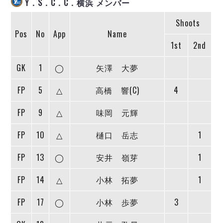
Y．S．C．C．横浜 メンバー
ヴォスクオーレ仙台
マルバ水戸FC
Shoots
リガーレヴィア葛飾
Pos
No
App
Name
Y．S．C．C．横浜
1st
2nd
ヴィンセドール白山
GK
1
◯
矢澤 大夢
アグレミーナ浜松
デウソン神戸
FP
5
△
高橋 響(C)
4
ポルセイド浜田
ミラクルスマイル新居浜
FP
9
△
味岡 元輝
FP
10
△
樋口 岳志
1
FP
13
◯
安井 嶺芽
1
FP
14
△
小林 拓夢
1
FP
17
◯
小林 歩夢
3