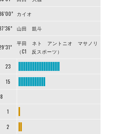
36’00”
カイオ
37’36”
山田 凱斗
平田 ネト アントニオ マサノリ
29’31”
（C1 反スポーツ）
23
15
38
1
2