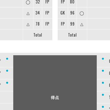
◯
32
FP
FP
80
△
34
FP
GK
96
◯
△
78
FP
FP
99
△
Total
Total
”
”
”
得点