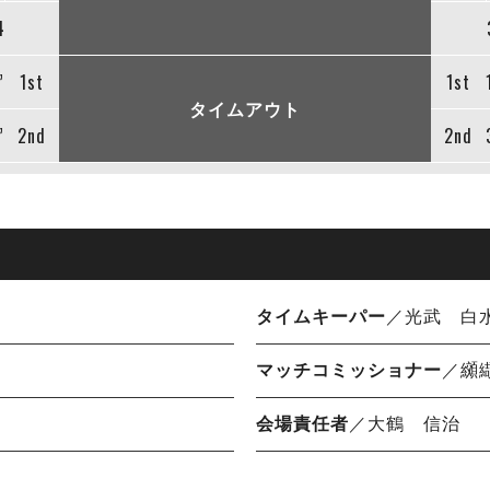
4
”
1st
1st
タイムアウト
”
2nd
2nd
タイムキーパー
／光武 白
マッチコミッショナー
／纐
会場責任者
／大鶴 信治