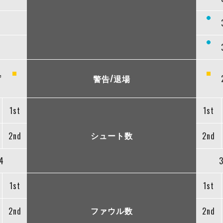
”
警告/退場
1st
1st
シュート数
2nd
2nd
4
1st
1st
ファウル数
2nd
2nd