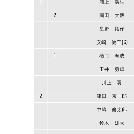
1
浦上 浩生
2
岡田 大毅
星野 祐作
安嶋 健至(C)
1
樋口 海成
玉井 勇輝
川上 翼
2
津田 京一郎
中嶋 脩太郎
鈴木 雄大