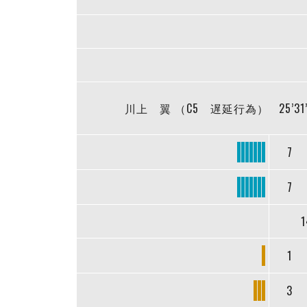
川上 翼 （C5 遅延行為）
25’31
7
7
1
1
3