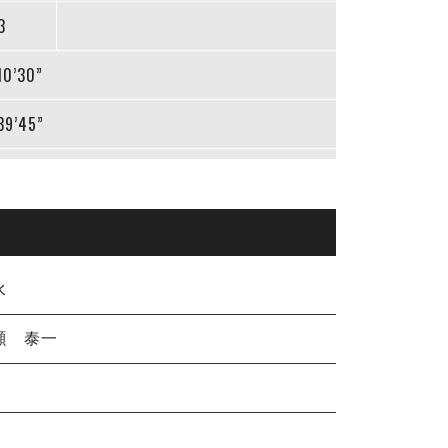
3
10’30”
39’45”
水
纈 泰一