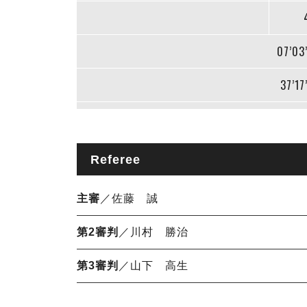
07’03
37’17
Referee
主審
／佐藤 誠
第2審判
／川村 勝治
第3審判
／山下 高生