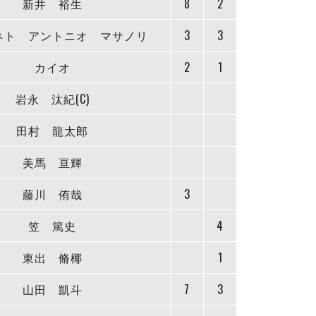
新井 裕生
8
2
ネト アントニオ マサノリ
3
3
カイオ
2
1
岩永 汰紀(C)
田村 龍太郎
美馬 亘輝
藤川 侑哉
3
笠 篤史
4
東出 脩椰
1
山田 凱斗
7
3