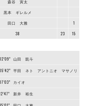
森谷 寅太
黒本 ギレルメ
田口 大雅
1
38
23
15
02’09”
山田 凱斗
05’42”
平田 ネト アントニオ マサノリ
07’03”
カイオ
12’47”
新井 裕生
35’01”
田口 大雅