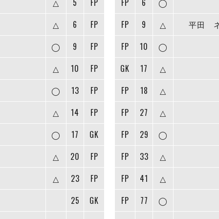
△
5
FP
FP
6
◯
△
6
FP
FP
9
△
平田 
◯
9
FP
FP
10
◯
△
10
FP
GK
17
△
◯
13
FP
FP
18
△
△
14
FP
FP
27
△
◯
17
GK
FP
29
◯
△
20
FP
FP
33
△
△
23
FP
FP
41
△
25
GK
FP
77
◯