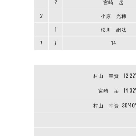
2
宮崎 岳
2
小原 光稀
1
松川 網汰
7
7
14
村山 幸資
12’22
宮崎 岳
14’32
村山 幸資
30’40