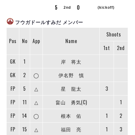
リーグ概要
ABOUT US
個人ランキング｜第2PK
5
0
ペスカドーラ町田
2nd
(kickoff)
湘南ベルマーレ
メットライフ生命Ｆ２リーグ
リーグ概要
過去の記録
ARCHIVE
フウガドールすみだ メンバー
ボアルース長野
名古屋オーシャンズ
Shoots
試合日程
日本フットサルリーグについて
過去の試合記録
シュライカー大阪
Pos
No
App
Name
プロジェクト
PROJECT
順位表
大会概要
1st
2nd
ボルクバレット北九州
戦績表
リーグ要項
01
ディビジョン1 試合記録
DIVISION
バサジィ大分
警告・退場・出場停止選手
クラブライセンス関連
ABeam AWARD
GK
1
岸 将太
ディビジョン2 試合記録
個人ランキング｜ゴール
アリーナ観戦マナー&ルール
メットライフ生命Ｆ２リーグ
Ｆリーグカップ 試合記録
GK
2
◯
伊名野 慎
個人ランキング｜シュート
個人ランキング｜シュート成功率
リーグ統計データ
ヴォスクオーレ仙台
FP
5
△
星 龍太
3
個人ランキング｜第2PK
マルバ水戸FC
FP
11
△
畠山 勇気(C)
1
記念ゴール
リガーレヴィア葛飾
メットライフ生命Ｆリーグカップ 2026
ハットトリック
Y．S．C．C．横浜
02
FP
14
◯
根本 佑
1
2
DIVISION
担当審判員
ヴィンセドール白山
試合日程・結果
アグレミーナ浜松
FP
15
△
福田 亮
1
3
大会概要
選手の通算記録（Ｆ１）