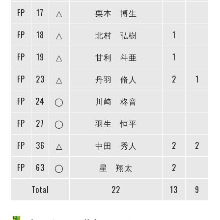
デウソン神戸
アリーナ情報
FP
17
△
栗本 博生
ポルセイド浜田
チケット情報
エスポラーダ北海道
ミラクルスマイル新居浜
過去の記録
FP
18
△
北村 弘樹
1
バルドラール浦安
フウガドールすみだ
FP
19
△
甘利 斗亜
1
しながわシティ
FP
23
△
丹羽 脩人
2
1
立川アスレティックFC
ペスカドーラ町田
FP
24
◯
川﨑 柊音
湘南ベルマーレ
ボアルース長野
FP
27
◯
羽生 恒平
FOLLOW US!
名古屋オーシャンズ
FP
36
△
中田 秀人
2
2
シュライカー大阪
ボルクバレット北九州
FP
63
◯
星 翔太
2
バサジィ大分
Total
22
13
9
選手の通算記録（Ｆ２）