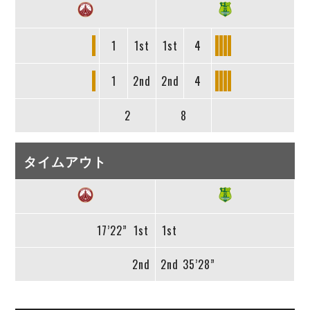
1
1st
1st
4
1
2nd
2nd
4
2
8
タイムアウト
17’22”
1st
1st
2nd
2nd
35’28”