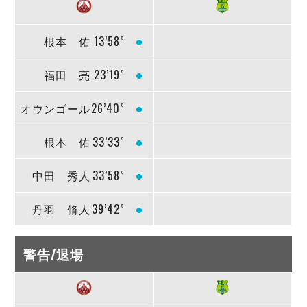
根本 佑
13’58”
福田 亮
23’19”
オウンゴール
26’40”
根本 佑
33’33”
中田 秀人
33’58”
丹羽 脩人
39’42”
警告/退場