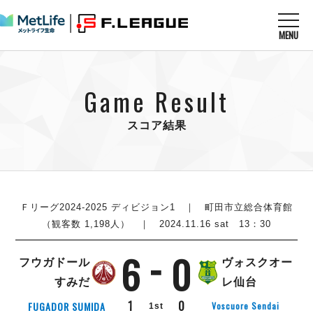
MENU
ニュースを読む
NEWS
Game Result
すべてのニュース
試合を観る
MATCHES
リーグ戦
スコア結果
リーグカップ
メットライフ生命Ｆ１リーグ
クラブを知る
CLUB
Ｆチャレンジリーグ
U-23選抜
試合日程
クラブ
メットライフ生命Ｆ１リーグ
チケットを買う
順位表
TICKET
Ｆリーグ2024-2025 ディビジョン1
｜ 町田市立総合体育館
チケット
戦績表
（観客数 1,198人） ｜ 2024.11.16 sat 13：30
メディア情報
エスポラーダ北海道
警告・退場・出場停止選手
フットサル日本代表
6
0
バルドラール浦安
アリーナ情報
ARENA
個人ランキング｜ゴール
フウガドール
ヴォスクオー
その他
フウガドールすみだ
個人ランキング｜シュート
すみだ
レ仙台
しながわシティ
個人ランキング｜シュート成功率
1
0
FUGADOR SUMIDA
Voscuore Sendai
1st
立川アスレティックFC