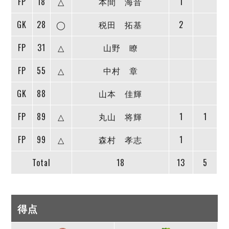
FP
18
△
本間 海音
1
GK
28
◯
税田 拓基
2
FP
31
△
山野 瞭
FP
55
△
中村 章
GK
88
山本 佳輝
FP
89
△
丸山 将輝
1
1
FP
99
△
森村 孝志
1
Total
18
13
5
得点