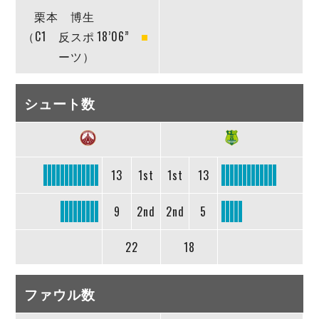
栗本 博生
（C1 反スポ
18’06”
ーツ）
シュート数
13
1st
1st
13
9
2nd
2nd
5
22
18
ファウル数