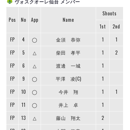
ヴォスクオーレ仙台 メンバー
ヴォスクオーレ仙台
マルバ水戸FC
Shoots
リガーレヴィア葛飾
Pos
No
App
Name
Y．S．C．C．横浜
1st
2nd
ヴィンセドール白山
FP
4
◯
金須 恭弥
1
1
アグレミーナ浜松
デウソン神戸
FP
5
△
柴田 孝平
1
2
ポルセイド浜田
ミラクルスマイル新居浜
FP
6
△
渡邊 一城
1
FP
9
◯
平澤 凌(C)
1
FP
10
◯
今井 翔
1
1
FP
11
◯
井上 卓
1
FP
13
△
藤山 翔太
2