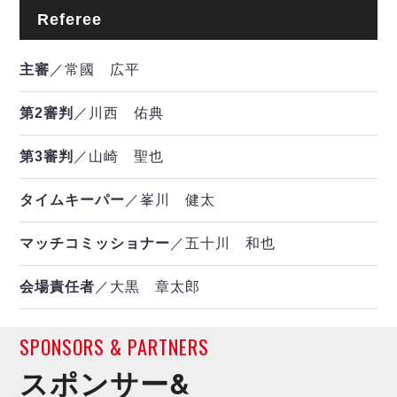
Referee
主審
／常國 広平
第2審判
／川西 佑典
第3審判
／山崎 聖也
タイムキーパー
／峯川 健太
マッチコミッショナー
／五十川 和也
会場責任者
／大黒 章太郎
SPONSORS & PARTNERS
スポンサー&