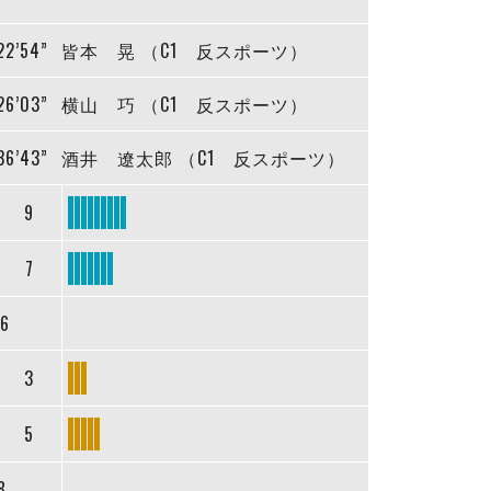
22’54”
皆本 晃 （C1 反スポーツ）
26’03”
横山 巧 （C1 反スポーツ）
36’43”
酒井 遼太郎 （C1 反スポーツ）
9
7
16
3
5
8