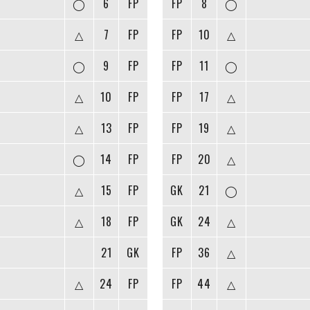
◯
6
FP
FP
8
◯
△
7
FP
FP
10
△
◯
9
FP
FP
11
◯
△
10
FP
FP
17
△
△
13
FP
FP
19
△
◯
14
FP
FP
20
△
△
15
FP
GK
21
◯
△
18
FP
GK
24
△
21
GK
FP
36
△
△
24
FP
FP
44
△