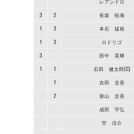
レアンドロ
3
2
長坂 拓海
1
3
本石 猛裕
1
3
ロドリゴ
3
田中 晃輝
1
1
石田 健太郎(C)
1
吉田 圭吾
2
柴山 圭吾
成田 宇弘
空 涼介