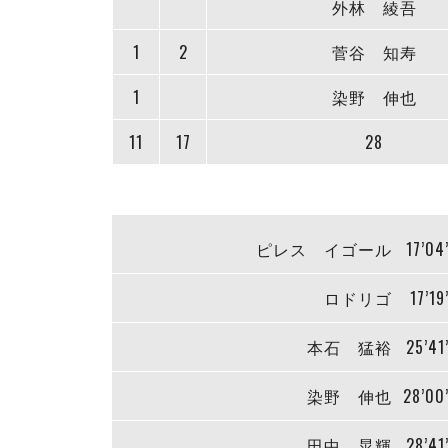
外林 綾吾
1
2
菅谷 知寿
1
染野 伸也
11
17
28
ピレス イゴール
17’04
ロドリゴ
17’19
本石 猛裕
25’41
染野 伸也
28’00
田中 晃輝
28’41