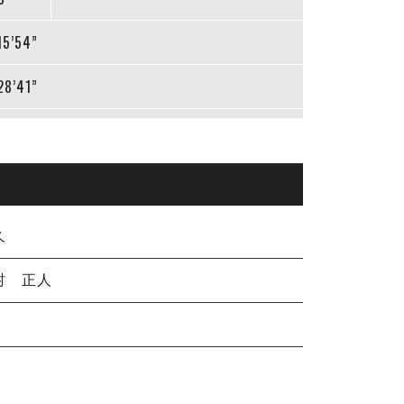
15’54”
28’41”
久
村 正人