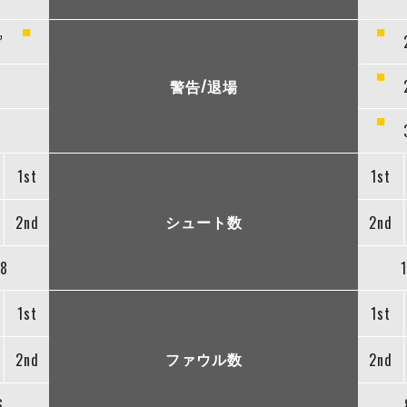
”
警告/退場
1st
1st
シュート数
2nd
2nd
8
1st
1st
ファウル数
2nd
2nd
6