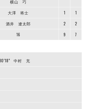
横山 巧
大澤 将士
1
1
酒井 遼太郎
2
2
16
9
7
30’18”
中村 充