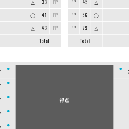
△
33
FP
FP
45
△
◯
41
FP
FP
56
◯
△
43
FP
FP
79
△
Total
Total
”
”
”
得点
”
”