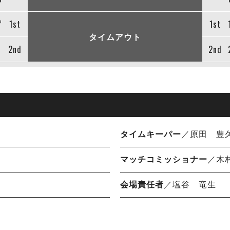
”
1st
1st
タイムアウト
2nd
2nd
タイムキーパー
／原田 豊
マッチコミッショナー
／木
会場責任者
／塩谷 竜生