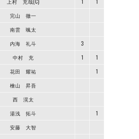
上村 充哉(C)
1
1
完山 徹一
南雲 颯太
内海 礼斗
3
中村 充
1
1
花田 耀祐
1
檜山 昇吾
西 滉太
湯浅 拓斗
1
安藤 大智