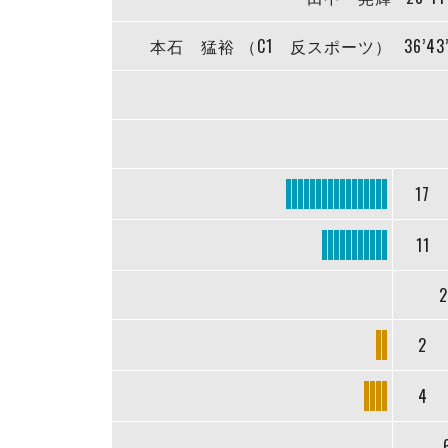
本石 猛裕 （C1 反スポーツ）
36’43
17
11
2
2
4