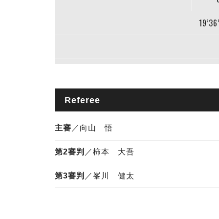
19’36
Referee
主審
／向山 悟
第2審判
／柿本 大吾
第3審判
／峯川 健太