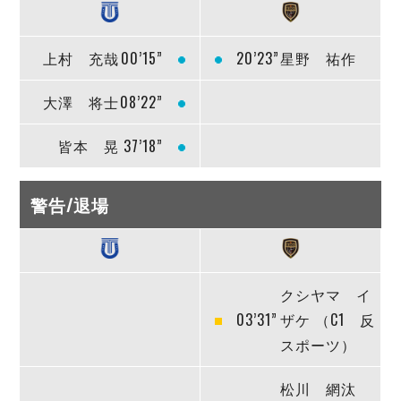
上村 充哉
00’15”
20’23”
星野 祐作
大澤 将士
08’22”
皆本 晃
37’18”
警告/退場
クシヤマ イ
03’31”
ザケ （C1 反
スポーツ）
松川 網汰