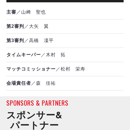
主審
／山﨑 聖也
第2審判
／大矢 翼
第3審判
／高橋 凜平
タイムキーパー
／木村 拓
マッチコミッショナー
／松村 栄寿
会場責任者
／森 佳祐
SPONSORS & PARTNERS
スポンサー&
パートナー