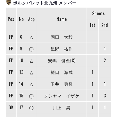
ヴォスクオーレ仙台
ボルクバレット北九州 メンバー
マルバ水戸FC
Shoots
リガーレヴィア葛飾
Pos
No
App
Name
Y．S．C．C．横浜
1st
2nd
ヴィンセドール白山
FP
6
△
岡田 大毅
アグレミーナ浜松
デウソン神戸
FP
9
◯
星野 祐作
1
ポルセイド浜田
ミラクルスマイル新居浜
FP
10
△
安嶋 健至(C)
2
FP
13
△
樋口 海成
1
FP
14
△
玉井 勇輝
1
1
FP
15
◯
クシヤマ イザケ
1
3
GK
17
◯
川上 翼
1
1