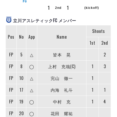
リーグ概要
ABOUT US
FC
個人ランキング｜第2PK
ペスカドーラ町田
1
1
2nd
(kickoff)
湘南ベルマーレ
メットライフ生命Ｆ２リーグ
リーグ概要
過去の記録
ARCHIVE
立川アスレティックFC メンバー
ボアルース長野
名古屋オーシャンズ
試合日程
日本フットサルリーグについて
Shoots
過去の試合記録
シュライカー大阪
プロジェクト
PROJECT
Pos
No
App
Name
順位表
大会概要
ボルクバレット北九州
1st
2nd
戦績表
リーグ要項
01
ディビジョン1 試合記録
DIVISION
バサジィ大分
警告・退場・出場停止選手
クラブライセンス関連
ABeam AWARD
FP
5
△
皆本 晃
2
ディビジョン2 試合記録
個人ランキング｜ゴール
アリーナ観戦マナー&ルール
メットライフ生命Ｆ２リーグ
Ｆリーグカップ 試合記録
個人ランキング｜シュート
FP
8
◯
上村 充哉(C)
1
3
個人ランキング｜シュート成功率
リーグ統計データ
ヴォスクオーレ仙台
FP
10
△
完山 徹一
1
個人ランキング｜第2PK
マルバ水戸FC
記念ゴール
FP
17
△
内海 礼斗
1
1
リガーレヴィア葛飾
メットライフ生命Ｆリーグカップ 2026
ハットトリック
Y．S．C．C．横浜
02
FP
19
◯
中村 充
1
4
DIVISION
担当審判員
ヴィンセドール白山
試合日程・結果
アグレミーナ浜松
FP
20
◯
花田 耀祐
大会概要
選手の通算記録（Ｆ１）