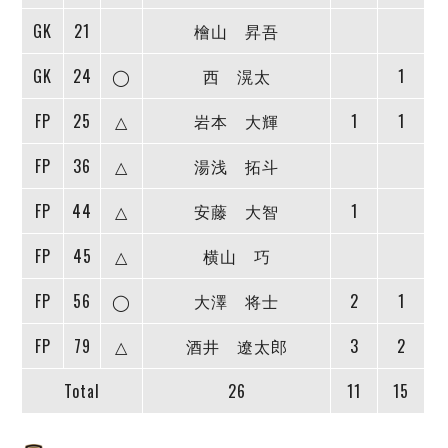
デウソン神戸
アリーナ情報
GK
21
檜山 昇吾
ポルセイド浜田
チケット情報
エスポラーダ北海道
ミラクルスマイル新居浜
過去の記録
GK
24
◯
西 滉太
1
バルドラール浦安
フウガドールすみだ
FP
25
△
岩本 大輝
1
1
しながわシティ
立川アスレティックFC
FP
36
△
湯浅 拓斗
ペスカドーラ町田
FP
44
△
安藤 大智
1
湘南ベルマーレ
ボアルース長野
FP
45
△
横山 巧
FOLLOW US!
名古屋オーシャンズ
シュライカー大阪
FP
56
◯
大澤 将士
2
1
ボルクバレット北九州
FP
79
△
酒井 遼太郎
3
2
バサジィ大分
Total
26
11
15
選手の通算記録（Ｆ２）