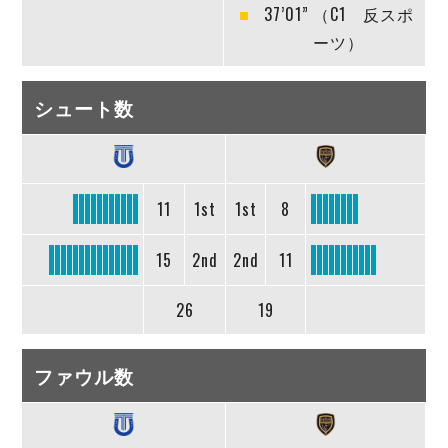
37’01”
（C1 反スポ
ーツ）
シュート数
11
1st
1st
8
15
2nd
2nd
11
26
19
ファウル数