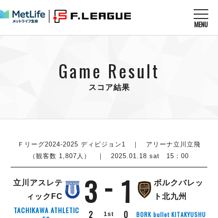
MENU
ニュースを読む
NEWS
Game Result
すべてのニュース
試合を観る
MATCHES
リーグ戦
スコア結果
リーグカップ
メットライフ生命Ｆ１リーグ
クラブを知る
CLUB
Ｆチャレンジリーグ
U-23選抜
試合日程
クラブ
メットライフ生命Ｆ１リーグ
チケットを買う
順位表
TICKET
Ｆリーグ2024-2025 ディビジョン1
｜ アリーナ立川立飛
チケット
戦績表
（観客数 1,807人） ｜ 2025.01.18 sat 15：00
メディア情報
エスポラーダ北海道
警告・退場・出場停止選手
フットサル日本代表
3
1
バルドラール浦安
アリーナ情報
ARENA
個人ランキング｜ゴール
立川アスレテ
ボルクバレッ
その他
フウガドールすみだ
個人ランキング｜シュート
ィックFC
ト北九州
しながわシティ
個人ランキング｜シュート成功率
TACHIKAWA ATHLETIC
2
0
BORK bullet KITAKYUSHU
1st
立川アスレティックFC