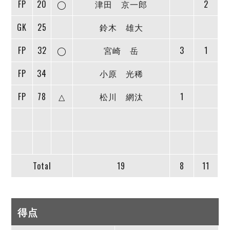
FP
20
◯
津田 京一郎
2
GK
25
鈴木 雄大
FP
32
◯
宮崎 岳
3
1
FP
34
小原 光稀
FP
78
△
松川 網汰
1
Total
19
8
11
得点