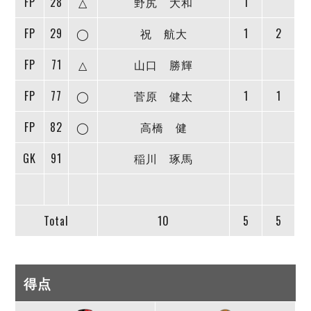
FP
28
△
野尻 大和
1
FP
29
◯
祝 航大
1
2
FP
71
△
山口 勝輝
FP
77
◯
菅原 健太
1
1
FP
82
◯
高橋 健
GK
91
稲川 琢馬
Total
10
5
5
得点