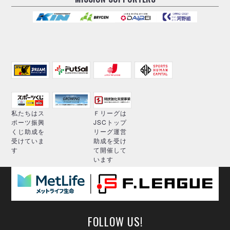
私たちはス
Ｆリーグは
ポーツ振興
JSCトップ
くじ助成を
リーグ運営
受けていま
助成を受け
す
て開催して
います
FOLLOW US!