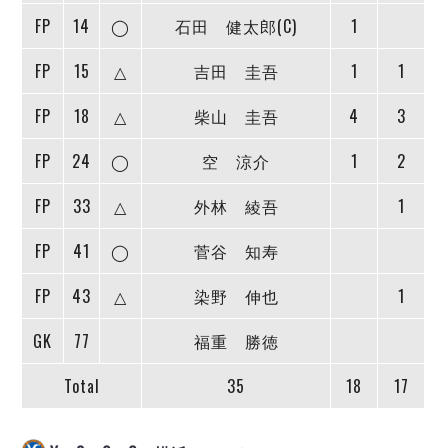
デウソン神戸
アリーナ情報
FP
14
◯
石田 健太郎(C)
1
ポルセイド浜田
チケット情報
エスポラーダ北海道
ミラクルスマイル新居浜
過去の記録
FP
15
△
吉田 圭吾
1
1
バルドラール浦安
フウガドールすみだ
FP
18
△
柴山 圭吾
4
3
しながわシティ
FP
24
◯
空 涼介
1
2
立川アスレティックFC
ペスカドーラ町田
FP
33
△
外林 綾吾
1
湘南ベルマーレ
ボアルース長野
FP
41
◯
菅谷 知寿
FOLLOW US!
名古屋オーシャンズ
FP
43
△
染野 伸也
1
シュライカー大阪
ボルクバレット北九州
GK
77
福重 勝徳
バサジィ大分
Total
35
18
17
選手の通算記録（Ｆ２）