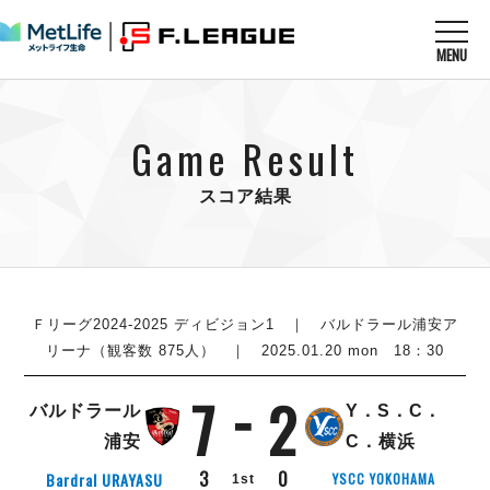
MENU
ニュースを読む
NEWS
Game Result
すべてのニュース
試合を観る
MATCHES
リーグ戦
スコア結果
リーグカップ
メットライフ生命Ｆ１リーグ
クラブを知る
CLUB
Ｆチャレンジリーグ
U-23選抜
試合日程
クラブ
メットライフ生命Ｆ１リーグ
チケットを買う
順位表
TICKET
Ｆリーグ2024-2025 ディビジョン1
｜ バルドラール浦安ア
チケット
戦績表
リーナ（観客数 875人） ｜ 2025.01.20 mon 18：30
メディア情報
エスポラーダ北海道
警告・退場・出場停止選手
フットサル日本代表
7
2
バルドラール浦安
アリーナ情報
ARENA
個人ランキング｜ゴール
バルドラール
Y．S．C．
その他
フウガドールすみだ
個人ランキング｜シュート
浦安
C．横浜
しながわシティ
個人ランキング｜シュート成功率
3
0
Bardral URAYASU
YSCC YOKOHAMA
1st
立川アスレティックFC