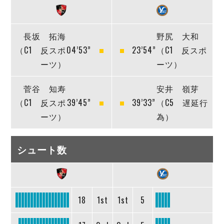
長坂 拓海
野尻 大和
（C1 反スポ
04’53”
23’54”
（C1 反スポ
ーツ）
ーツ）
菅谷 知寿
安井 嶺芽
（C1 反スポ
39’45”
39’33”
（C5 遅延行
ーツ）
為）
シュート数
18
1st
1st
5