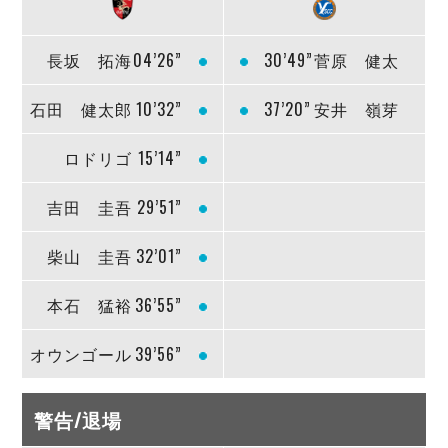
長坂 拓海
04’26”
30’49”
菅原 健太
石田 健太郎
10’32”
37’20”
安井 嶺芽
ロドリゴ
15’14”
吉田 圭吾
29’51”
柴山 圭吾
32’01”
本石 猛裕
36’55”
オウンゴール
39’56”
警告/退場