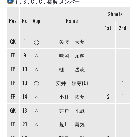
Y．S．C．C．横浜 メンバー
ヴォスクオーレ仙台
マルバ水戸FC
Shoots
リガーレヴィア葛飾
Pos
No
App
Name
Y．S．C．C．横浜
1st
2nd
ヴィンセドール白山
GK
1
◯
矢澤 大夢
アグレミーナ浜松
デウソン神戸
FP
9
△
味岡 元輝
ポルセイド浜田
ミラクルスマイル新居浜
FP
10
△
樋口 岳志
FP
13
◯
安井 嶺芽(C)
1
FP
14
△
小林 拓夢
2
1
GK
18
△
井戸 孔晟
FP
21
△
荒川 勇気