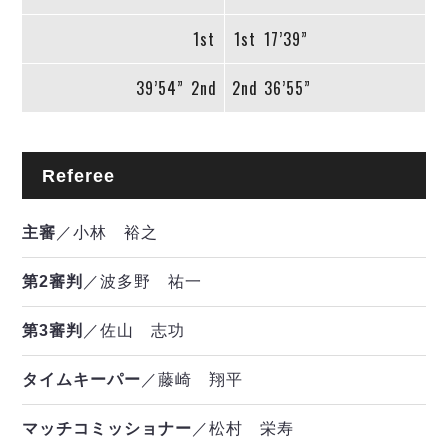
1st
1st
17’39”
39’54”
2nd
2nd
36’55”
Referee
主審
／小林 裕之
第2審判
／波多野 祐一
第3審判
／佐山 志功
タイムキーパー
／藤崎 翔平
マッチコミッショナー
／松村 栄寿