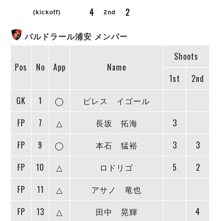
リーグ概要
ABOUT US
個人ランキング｜第2PK
4
2
ペスカドーラ町田
(kickoff)
2nd
湘南ベルマーレ
メットライフ生命Ｆ２リーグ
リーグ概要
過去の記録
ARCHIVE
バルドラール浦安 メンバー
ボアルース長野
名古屋オーシャンズ
Shoots
試合日程
日本フットサルリーグについて
過去の試合記録
シュライカー大阪
Pos
No
App
Name
プロジェクト
PROJECT
順位表
大会概要
1st
2nd
ボルクバレット北九州
戦績表
リーグ要項
01
ディビジョン1 試合記録
DIVISION
バサジィ大分
警告・退場・出場停止選手
クラブライセンス関連
ABeam AWARD
GK
1
◯
ピレス イゴール
ディビジョン2 試合記録
個人ランキング｜ゴール
アリーナ観戦マナー&ルール
メットライフ生命Ｆ２リーグ
Ｆリーグカップ 試合記録
FP
7
△
長坂 拓海
3
個人ランキング｜シュート
個人ランキング｜シュート成功率
リーグ統計データ
ヴォスクオーレ仙台
FP
9
◯
本石 猛裕
3
3
個人ランキング｜第2PK
マルバ水戸FC
FP
10
△
ロドリゴ
5
2
記念ゴール
リガーレヴィア葛飾
メットライフ生命Ｆリーグカップ 2026
ハットトリック
Y．S．C．C．横浜
02
FP
11
△
アサノ 竜也
DIVISION
担当審判員
ヴィンセドール白山
試合日程・結果
アグレミーナ浜松
FP
13
△
田中 晃輝
4
大会概要
選手の通算記録（Ｆ１）