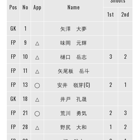
Shoots
ヴォスクオーレ仙台
Pos
No
App
Name
マルバ水戸FC
1st
2nd
リガーレヴィア葛飾
Y．S．C．C．横浜
GK
1
矢澤 大夢
ヴィンセドール白山
FP
9
△
味岡 元輝
アグレミーナ浜松
デウソン神戸
FP
10
△
樋口 岳志
3
2
ポルセイド浜田
ミラクルスマイル新居浜
FP
11
△
矢尾板 岳斗
FP
13
◯
安井 嶺芽(C)
2
1
GK
18
△
井戸 孔晟
FP
21
◯
荒川 勇気
2
3
FP
28
△
野尻 大和
1
2