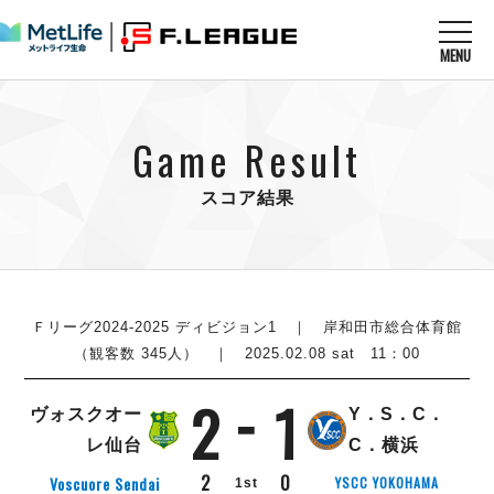
MENU
ニュースを読む
NEWS
Game Result
すべてのニュース
試合を観る
MATCHES
リーグ戦
スコア結果
リーグカップ
メットライフ生命Ｆ１リーグ
クラブを知る
CLUB
Ｆチャレンジリーグ
U-23選抜
試合日程
クラブ
メットライフ生命Ｆ１リーグ
チケットを買う
順位表
TICKET
Ｆリーグ2024-2025 ディビジョン1
｜ 岸和田市総合体育館
チケット
戦績表
（観客数 345人） ｜ 2025.02.08 sat 11：00
メディア情報
エスポラーダ北海道
警告・退場・出場停止選手
フットサル日本代表
2
1
バルドラール浦安
アリーナ情報
ARENA
個人ランキング｜ゴール
ヴォスクオー
Y．S．C．
その他
フウガドールすみだ
個人ランキング｜シュート
レ仙台
C．横浜
しながわシティ
個人ランキング｜シュート成功率
2
0
Voscuore Sendai
YSCC YOKOHAMA
1st
立川アスレティックFC