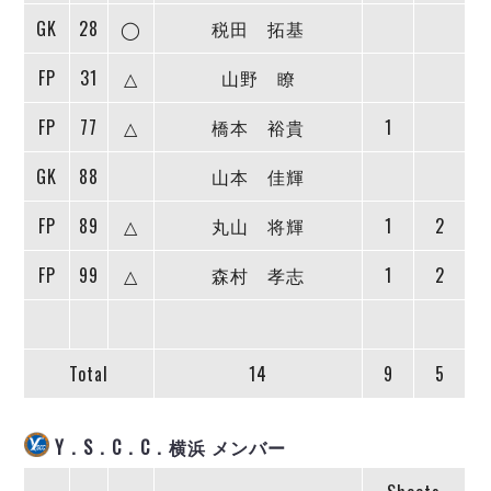
デウソン神戸
アリーナ情報
GK
28
◯
税田 拓基
ポルセイド浜田
チケット情報
エスポラーダ北海道
ミラクルスマイル新居浜
過去の記録
FP
31
△
山野 瞭
バルドラール浦安
フウガドールすみだ
FP
77
△
橋本 裕貴
1
しながわシティ
GK
88
山本 佳輝
立川アスレティックFC
ペスカドーラ町田
FP
89
△
丸山 将輝
1
2
湘南ベルマーレ
ボアルース長野
FP
99
△
森村 孝志
1
2
FOLLOW US!
名古屋オーシャンズ
シュライカー大阪
ボルクバレット北九州
Total
14
9
5
バサジィ大分
選手の通算記録（Ｆ２）
Y．S．C．C．横浜 メンバー