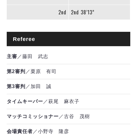
2nd
2nd
38’13”
Referee
主審
／藤田 武志
第2審判
／栗原 有司
第3審判
／加田 誠
タイムキーパー
／萩尾 麻衣子
マッチコミッショナー
／古谷 茂樹
会場責任者
／小野寺 隆彦