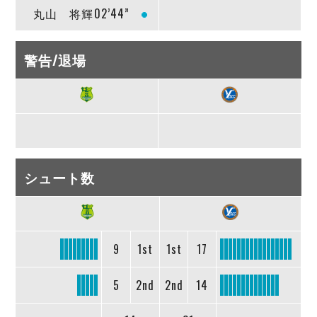
丸山 将輝
02’44”
警告/退場
シュート数
9
1st
1st
17
5
2nd
2nd
14