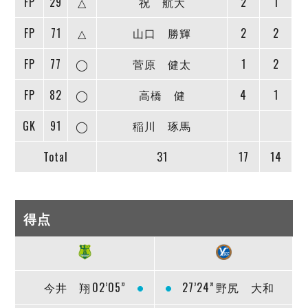
FP
29
△
祝 航大
2
1
FP
71
△
山口 勝輝
2
2
FP
77
◯
菅原 健太
1
2
FP
82
◯
高橋 健
4
1
GK
91
◯
稲川 琢馬
Total
31
17
14
得点
今井 翔
02’05”
27’24”
野尻 大和