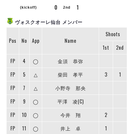
リーグ概要
ABOUT US
個人ランキング｜第2PK
0
1
ペスカドーラ町田
(kickoff)
2nd
湘南ベルマーレ
メットライフ生命Ｆ２リーグ
リーグ概要
過去の記録
ARCHIVE
ヴォスクオーレ仙台 メンバー
ボアルース長野
名古屋オーシャンズ
Shoots
試合日程
日本フットサルリーグについて
過去の試合記録
シュライカー大阪
Pos
No
App
Name
プロジェクト
PROJECT
順位表
大会概要
1st
2nd
ボルクバレット北九州
戦績表
リーグ要項
01
ディビジョン1 試合記録
DIVISION
バサジィ大分
警告・退場・出場停止選手
クラブライセンス関連
ABeam AWARD
FP
4
◯
金須 恭弥
ディビジョン2 試合記録
個人ランキング｜ゴール
アリーナ観戦マナー&ルール
メットライフ生命Ｆ２リーグ
Ｆリーグカップ 試合記録
FP
5
△
柴田 孝平
3
1
個人ランキング｜シュート
個人ランキング｜シュート成功率
リーグ統計データ
ヴォスクオーレ仙台
FP
7
△
小野寺 那央
個人ランキング｜第2PK
マルバ水戸FC
FP
9
◯
平澤 凌(C)
記念ゴール
リガーレヴィア葛飾
メットライフ生命Ｆリーグカップ 2026
ハットトリック
Y．S．C．C．横浜
02
FP
10
◯
今井 翔
2
DIVISION
担当審判員
ヴィンセドール白山
試合日程・結果
アグレミーナ浜松
FP
11
◯
井上 卓
1
大会概要
選手の通算記録（Ｆ１）