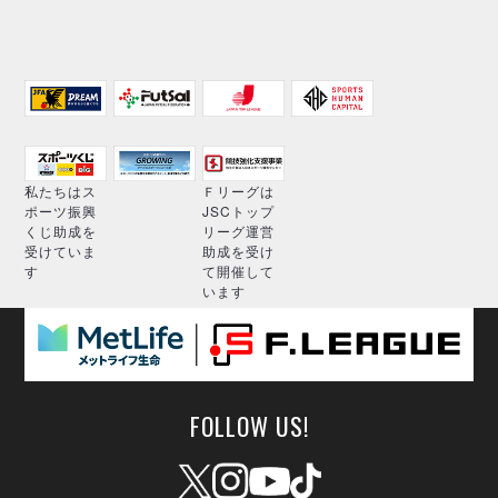
私たちはス
Ｆリーグは
ポーツ振興
JSCトップ
くじ助成を
リーグ運営
受けていま
助成を受け
す
て開催して
います
FOLLOW US!