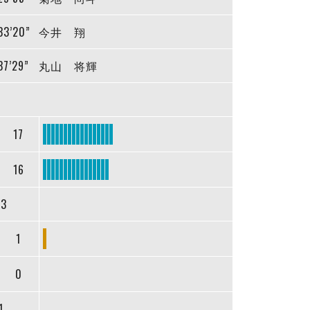
33’20”
今井 翔
37’29”
丸山 将輝
17
16
33
1
0
1