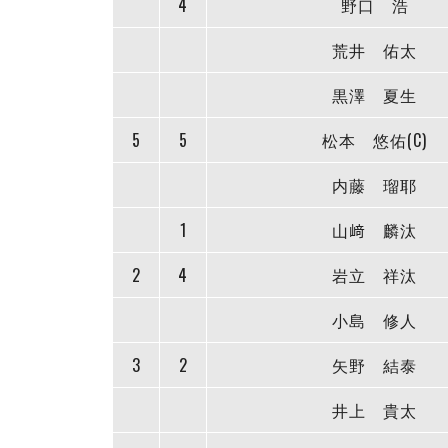
4
野口 浩
荒井 佑太
黒澤 夏生
5
5
松本 悠佑(C)
内藤 瑠耶
1
山﨑 麟汰
2
4
岩立 祥汰
小島 修人
3
2
矢野 結泰
井上 貴太