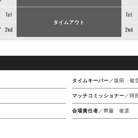
1st
1st
タイムアウト
”
2nd
2nd
タイムキーパー
／坂田 俊
マッチコミッショナー
／阿
会場責任者
／齊藤 俊彦