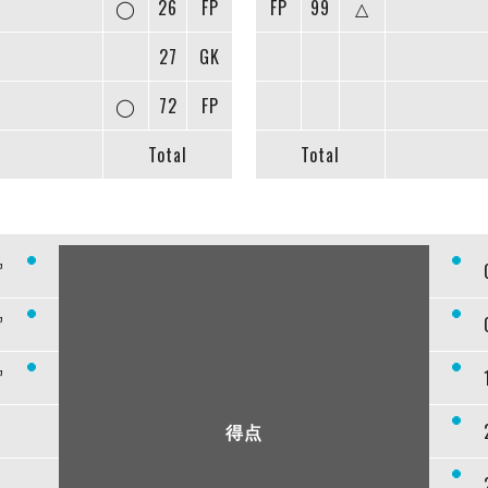
◯
26
FP
FP
99
△
27
GK
◯
72
FP
Total
Total
”
”
”
得点