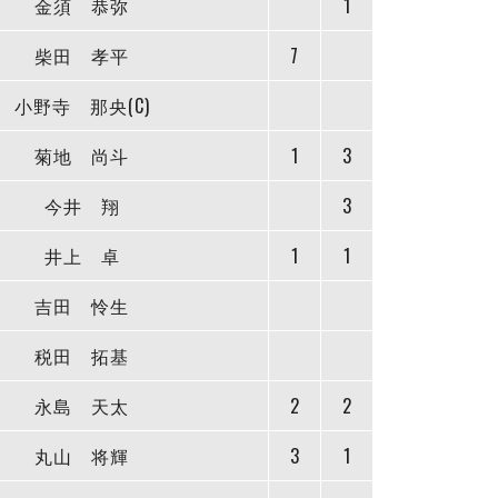
金須 恭弥
1
柴田 孝平
7
小野寺 那央(C)
菊地 尚斗
1
3
今井 翔
3
井上 卓
1
1
吉田 怜生
税田 拓基
永島 天太
2
2
丸山 将輝
3
1