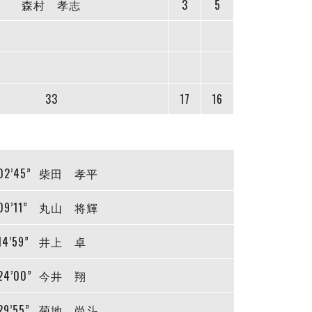
森村 孝志
3
5
33
17
16
02’45”
柴田 孝平
09’11”
丸山 将輝
14’59”
井上 卓
24’00”
今井 翔
29’55”
菊地 尚斗