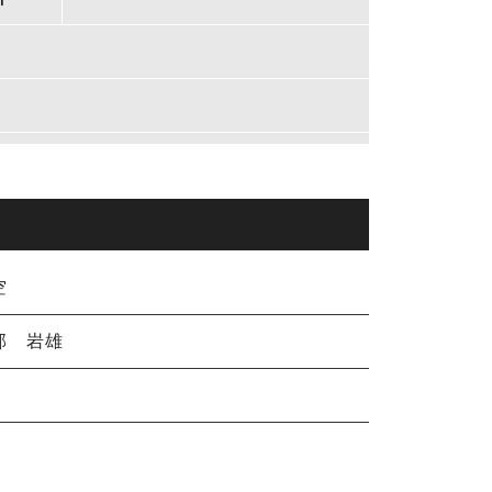
空
部 岩雄