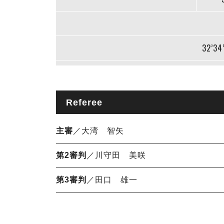
32’34
Referee
主審
／大湾 智矢
第2審判
／川守田 美咲
第3審判
／田口 雄一