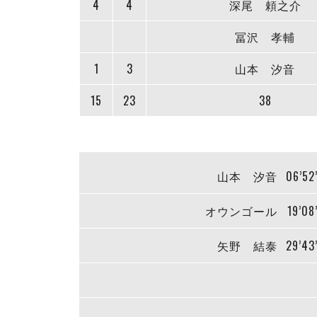
4
4
深尾 頼之介
冨沢 孝輔
1
3
山本 汐音
15
23
38
山本 汐音
06’52
オウンゴール
19’08
矢野 結泰
29’43