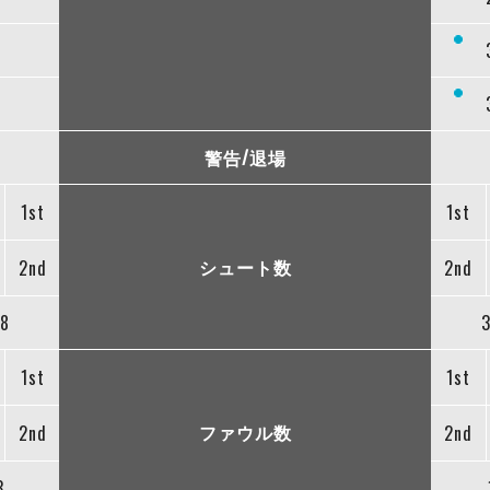
警告/退場
1st
1st
シュート数
2nd
2nd
8
1st
1st
ファウル数
2nd
2nd
3