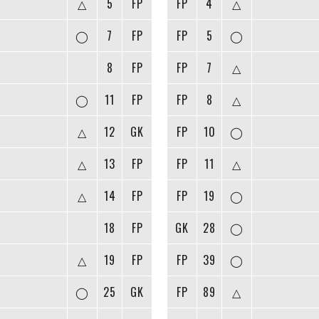
△
5
FP
FP
4
△
◯
7
FP
FP
5
◯
8
FP
FP
7
△
◯
11
FP
FP
8
△
△
12
GK
FP
10
◯
△
13
FP
FP
11
△
△
14
FP
FP
19
◯
18
FP
GK
28
◯
△
19
FP
FP
39
◯
◯
25
GK
FP
89
△