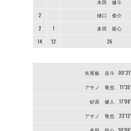
木田 健斗
2
樋口 俊介
2
1
多田 龍心
14
12
26
矢尾板 岳斗
00’31
アサノ 竜也
11’35
砂原 健人
17’08
アサノ 竜也
23’12
多田 龍心
30’06