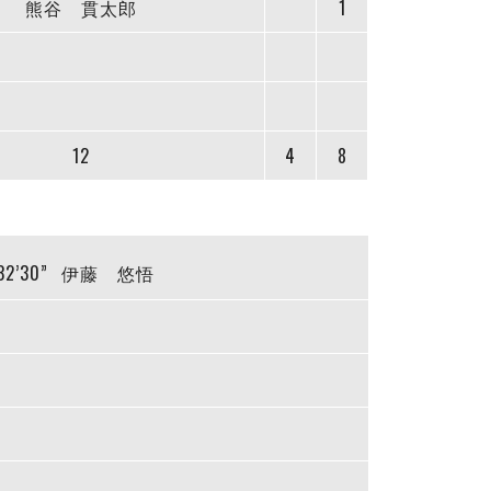
熊谷 貫太郎
1
12
4
8
32’30”
伊藤 悠悟