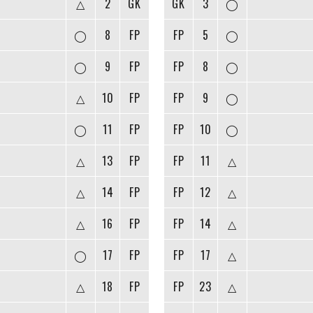
△
2
GK
GK
3
◯
◯
8
FP
FP
5
◯
◯
9
FP
FP
8
◯
△
10
FP
FP
9
◯
◯
11
FP
FP
10
◯
△
13
FP
FP
11
△
△
14
FP
FP
12
△
△
16
FP
FP
14
△
◯
17
FP
FP
17
△
△
18
FP
FP
23
△