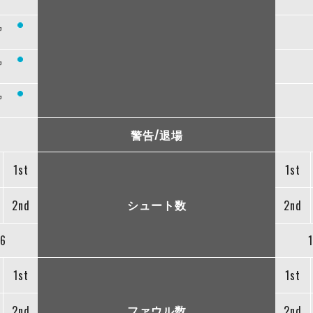
”
”
”
警告/退場
1st
1st
シュート数
2nd
2nd
6
1st
1st
ファウル数
2nd
2nd