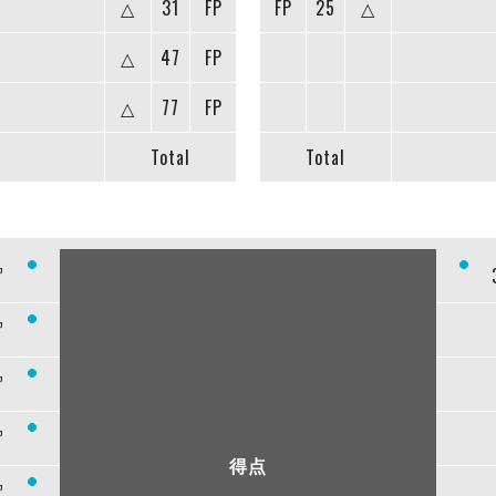
△
31
FP
FP
25
△
△
47
FP
△
77
FP
Total
Total
”
”
”
”
得点
”