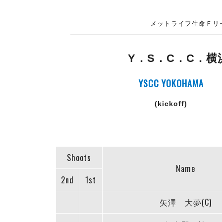
メットライフ生命Ｆリー
Y．S．C．C．横
YSCC YOKOHAMA
(kickoff)
Shoots
Name
2nd
1st
矢澤 大夢(C)