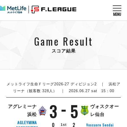
MENU
ニュースを読む
NEWS
Game Result
すべてのニュース
試合を観る
MATCHES
リーグ戦
スコア結果
リーグカップ
メットライフ生命Ｆ１リーグ
クラブを知る
CLUB
Ｆチャレンジリーグ
U-23選抜
試合日程
クラブ
メットライフ生命Ｆ１リーグ
チケットを買う
順位表
TICKET
メットライフ生命Ｆリーグ2026-27 ディビジョン2
｜ 浜松ア
チケット
戦績表
リーナ（観客数 328人） ｜ 2026.06.27 sat 15：00
メディア情報
エスポラーダ北海道
警告・退場・出場停止選手
フットサル日本代表
3
5
バルドラール浦安
アリーナ情報
ARENA
個人ランキング｜ゴール
アグレミーナ
ヴォスクオー
その他
フウガドールすみだ
個人ランキング｜シュート
浜松
レ仙台
しながわシティ
個人ランキング｜シュート成功率
AGLEYMINA
0
2
Voscuore Sendai
1st
立川アスレティックFC