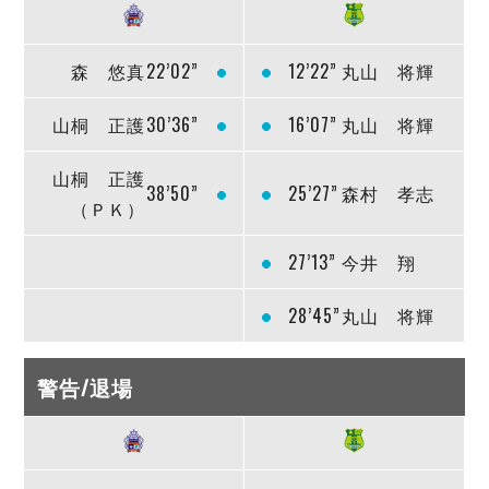
森 悠真
22’02”
12’22”
丸山 将輝
山桐 正護
30’36”
16’07”
丸山 将輝
山桐 正護
38’50”
25’27”
森村 孝志
（ＰＫ）
27’13”
今井 翔
28’45”
丸山 将輝
警告/退場