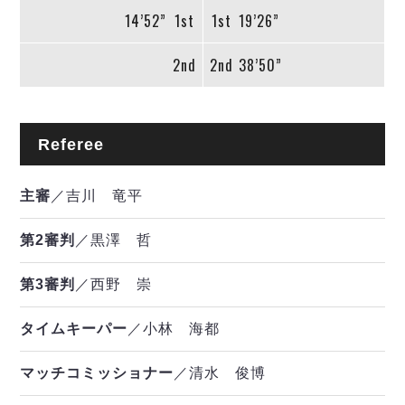
14’52”
1st
1st
19’26”
2nd
2nd
38’50”
Referee
主審
／吉川 竜平
第2審判
／黒澤 哲
第3審判
／西野 崇
タイムキーパー
／小林 海都
マッチコミッショナー
／清水 俊博