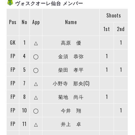
ヴォスクオーレ仙台
ヴォスクオーレ仙台 メンバー
マルバ水戸FC
Shoots
リガーレヴィア葛飾
Pos
No
App
Name
Y．S．C．C．横浜
1st
2nd
ヴィンセドール白山
GK
1
△
高原 優
1
アグレミーナ浜松
デウソン神戸
FP
4
◯
金須 恭弥
1
ポルセイド浜田
ミラクルスマイル新居浜
FP
5
◯
柴田 孝平
1
1
FP
7
△
小野寺 那央(C)
FP
8
△
菊地 尚斗
1
FP
10
◯
今井 翔
1
FP
11
△
井上 卓