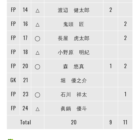
デウソン神戸
アリーナ情報
FP
14
△
渡辺 健太郎
2
ポルセイド浜田
チケット情報
エスポラーダ北海道
ミラクルスマイル新居浜
過去の記録
FP
16
△
鬼頭 匠
2
バルドラール浦安
フウガドールすみだ
FP
17
◯
長屋 虎太郎
2
しながわシティ
立川アスレティックFC
FP
18
△
小野原 明紀
ペスカドーラ町田
FP
20
◯
森 悠真
1
2
湘南ベルマーレ
ボアルース長野
GK
21
堀 優之介
FOLLOW US!
名古屋オーシャンズ
シュライカー大阪
FP
23
◯
石川 祥太
1
ボルクバレット北九州
FP
24
△
眞鍋 優斗
バサジィ大分
Total
20
9
11
選手の通算記録（Ｆ２）