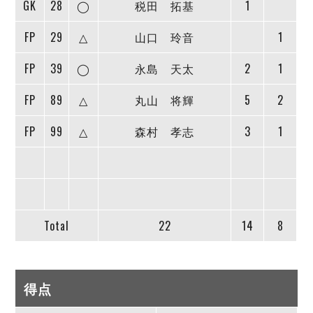
GK
28
◯
税田 拓基
1
FP
29
△
山口 玲音
1
FP
39
◯
永島 天太
2
1
FP
89
△
丸山 将輝
5
2
FP
99
△
森村 孝志
3
1
Total
22
14
8
得点