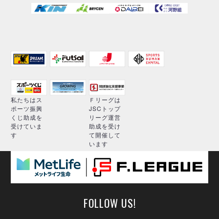
私たちはス
Ｆリーグは
ポーツ振興
JSCトップ
くじ助成を
リーグ運営
受けていま
助成を受け
す
て開催して
います
FOLLOW US!