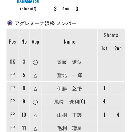
リーグ概要
ABOUT US
HAMAMATSU
個人ランキング｜第2PK
ペスカドーラ町田
3
3
(kickoff)
2nd
湘南ベルマーレ
メットライフ生命Ｆ２リーグ
リーグ概要
過去の記録
ARCHIVE
アグレミーナ浜松 メンバー
ボアルース長野
名古屋オーシャンズ
試合日程
日本フットサルリーグについて
Shoots
過去の試合記録
シュライカー大阪
プロジェクト
PROJECT
Pos
No
App
Name
順位表
大会概要
ボルクバレット北九州
1st
2nd
戦績表
リーグ要項
01
ディビジョン1 試合記録
DIVISION
バサジィ大分
警告・退場・出場停止選手
クラブライセンス関連
ABeam AWARD
GK
3
◯
齋藤 遼汰
ディビジョン2 試合記録
個人ランキング｜ゴール
アリーナ観戦マナー&ルール
メットライフ生命Ｆ２リーグ
Ｆリーグカップ 試合記録
個人ランキング｜シュート
FP
5
△
鷲北 一輝
個人ランキング｜シュート成功率
リーグ統計データ
ヴォスクオーレ仙台
FP
8
△
伊藤 悠悟
1
個人ランキング｜第2PK
マルバ水戸FC
記念ゴール
FP
9
◯
尾﨑 珠利(C)
4
リガーレヴィア葛飾
メットライフ生命Ｆリーグカップ 2026
ハットトリック
Y．S．C．C．横浜
02
FP
10
△
山桐 正護
1
4
DIVISION
担当審判員
ヴィンセドール白山
試合日程・結果
アグレミーナ浜松
FP
11
△
毛利 瑠星
大会概要
選手の通算記録（Ｆ１）