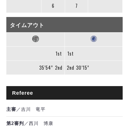
6
7
タイムアウト
1st
1st
35’54”
2nd
2nd
30’15”
Referee
主審
／吉川 竜平
第2審判
／西川 博康