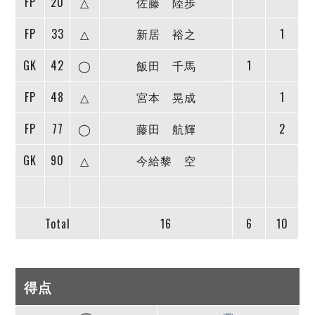
FP
20
△
佐藤 陸歩
FP
33
△
新居 裕之
1
GK
42
◯
飯田 千馬
1
FP
48
△
宮本 晃成
1
FP
77
◯
藤田 航輝
2
GK
90
△
今給黎 空
Total
16
6
10
得点