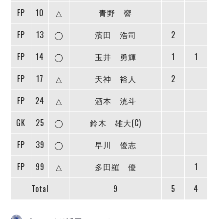
デウソン神戸
アリーナ情報
FP
10
△
青野 響
ポルセイド浜田
チケット情報
エスポラーダ北海道
ミラクルスマイル新居浜
過去の記録
FP
13
◯
濱田 浩司
2
バルドラール浦安
フウガドールすみだ
FP
14
◯
玉井 勇輝
1
1
しながわシティ
FP
17
△
天神 裕人
2
立川アスレティックFC
ペスカドーラ町田
FP
24
△
酒本 洸斗
湘南ベルマーレ
ボアルース長野
GK
25
◯
鈴木 雄大(C)
FOLLOW US!
名古屋オーシャンズ
FP
39
◯
早川 優志
シュライカー大阪
ボルクバレット北九州
FP
99
△
多田羅 優
1
バサジィ大分
Total
9
5
4
選手の通算記録（Ｆ２）