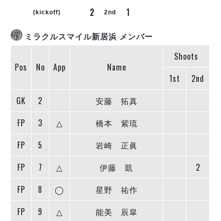
リーグ概要
ABOUT US
個人ランキング｜第2PK
2
1
ペスカドーラ町田
(kickoff)
2nd
湘南ベルマーレ
メットライフ生命Ｆ２リーグ
リーグ概要
過去の記録
ARCHIVE
ミラクルスマイル新居浜 メンバー
ボアルース長野
名古屋オーシャンズ
Shoots
試合日程
日本フットサルリーグについて
過去の試合記録
シュライカー大阪
Pos
No
App
Name
プロジェクト
PROJECT
順位表
大会概要
1st
2nd
ボルクバレット北九州
戦績表
リーグ要項
01
ディビジョン1 試合記録
DIVISION
バサジィ大分
警告・退場・出場停止選手
クラブライセンス関連
ABeam AWARD
GK
2
安藤 拓真
ディビジョン2 試合記録
個人ランキング｜ゴール
アリーナ観戦マナー&ルール
メットライフ生命Ｆ２リーグ
Ｆリーグカップ 試合記録
FP
3
△
橋本 紫琉
個人ランキング｜シュート
個人ランキング｜シュート成功率
リーグ統計データ
ヴォスクオーレ仙台
FP
5
岩崎 正眞
個人ランキング｜第2PK
マルバ水戸FC
FP
7
△
伊藤 凱
2
記念ゴール
リガーレヴィア葛飾
メットライフ生命Ｆリーグカップ 2026
ハットトリック
Y．S．C．C．横浜
02
FP
8
◯
星野 祐作
DIVISION
担当審判員
ヴィンセドール白山
試合日程・結果
アグレミーナ浜松
FP
9
△
能美 辰皐
大会概要
選手の通算記録（Ｆ１）