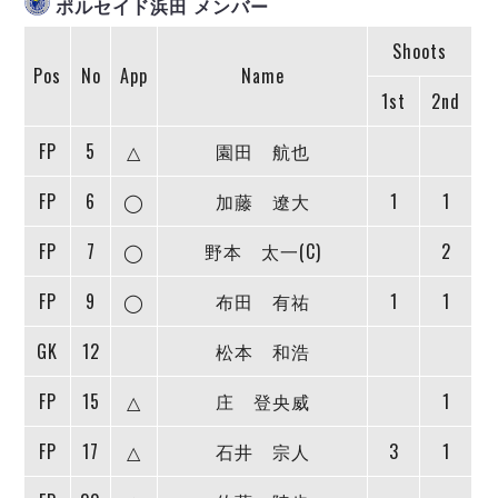
ポルセイド浜田 メンバー
ヴォスクオーレ仙台
マルバ水戸FC
Shoots
リガーレヴィア葛飾
Pos
No
App
Name
Y．S．C．C．横浜
1st
2nd
ヴィンセドール白山
FP
5
△
園田 航也
アグレミーナ浜松
デウソン神戸
FP
6
◯
加藤 遼大
1
1
ポルセイド浜田
ミラクルスマイル新居浜
FP
7
◯
野本 太一(C)
2
FP
9
◯
布田 有祐
1
1
GK
12
松本 和浩
FP
15
△
庄 登央威
1
FP
17
△
石井 宗人
3
1