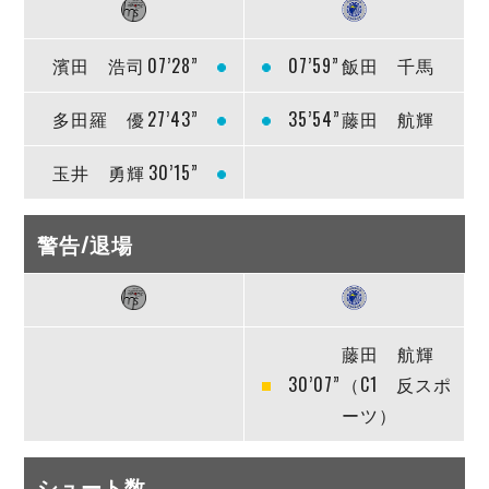
濱田 浩司
07’28”
07’59”
飯田 千馬
多田羅 優
27’43”
35’54”
藤田 航輝
玉井 勇輝
30’15”
警告/退場
藤田 航輝
30’07”
（C1 反スポ
ーツ）
シュート数