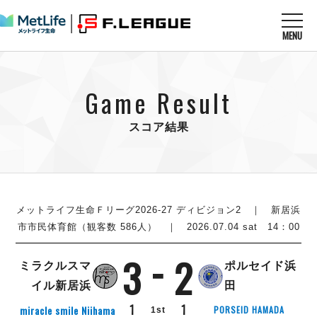
MENU
ニュースを読む
NEWS
Game Result
すべてのニュース
試合を観る
MATCHES
リーグ戦
スコア結果
リーグカップ
メットライフ生命Ｆ１リーグ
クラブを知る
CLUB
Ｆチャレンジリーグ
U-23選抜
試合日程
クラブ
メットライフ生命Ｆ１リーグ
チケットを買う
順位表
TICKET
メットライフ生命Ｆリーグ2026-27 ディビジョン2
｜ 新居浜
チケット
戦績表
市市民体育館（観客数 586人） ｜ 2026.07.04 sat 14：00
メディア情報
エスポラーダ北海道
警告・退場・出場停止選手
フットサル日本代表
3
2
バルドラール浦安
アリーナ情報
ARENA
個人ランキング｜ゴール
ミラクルスマ
ポルセイド浜
その他
フウガドールすみだ
個人ランキング｜シュート
イル新居浜
田
しながわシティ
個人ランキング｜シュート成功率
1
1
miracle smile Niihama
PORSEID HAMADA
1st
立川アスレティックFC