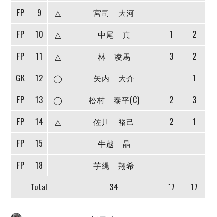
デウソン神戸
アリーナ情報
FP
9
△
宮司 大河
ポルセイド浜田
チケット情報
エスポラーダ北海道
ミラクルスマイル新居浜
過去の記録
FP
10
△
中尾 真
1
2
バルドラール浦安
フウガドールすみだ
FP
11
△
林 凌馬
3
2
しながわシティ
GK
12
◯
矢内 大介
1
立川アスレティックFC
ペスカドーラ町田
FP
13
◯
松村 泰平(C)
2
3
湘南ベルマーレ
ボアルース長野
FP
14
△
佐川 裕己
2
1
FOLLOW US!
名古屋オーシャンズ
FP
15
牛越 晶
シュライカー大阪
ボルクバレット北九州
FP
18
芋縄 翔希
バサジィ大分
Total
34
17
17
選手の通算記録（Ｆ２）