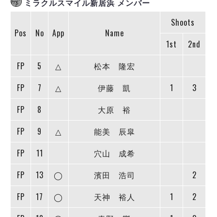
ミラクルスマイル新居浜 メンバー
ヴォスクオーレ仙台
マルバ水戸FC
Shoots
リガーレヴィア葛飾
Pos
No
App
Name
Y．S．C．C．横浜
1st
2nd
ヴィンセドール白山
FP
5
△
松本 隆宏
アグレミーナ浜松
デウソン神戸
FP
7
△
伊藤 凱
1
3
ポルセイド浜田
ミラクルスマイル新居浜
FP
8
大原 裕
FP
9
△
能美 辰皐
FP
11
穴山 成希
FP
13
◯
濱田 浩司
2
FP
17
◯
天神 裕人
1
2