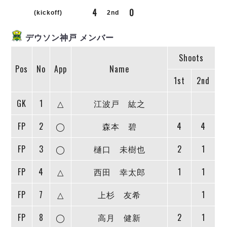
リーグ概要
ABOUT US
個人ランキング｜第2PK
4
0
ペスカドーラ町田
(kickoff)
2nd
湘南ベルマーレ
メットライフ生命Ｆ２リーグ
リーグ概要
過去の記録
ARCHIVE
デウソン神戸 メンバー
ボアルース長野
名古屋オーシャンズ
Shoots
試合日程
日本フットサルリーグについて
過去の試合記録
シュライカー大阪
Pos
No
App
Name
プロジェクト
PROJECT
順位表
大会概要
1st
2nd
ボルクバレット北九州
戦績表
リーグ要項
01
ディビジョン1 試合記録
DIVISION
バサジィ大分
警告・退場・出場停止選手
クラブライセンス関連
ABeam AWARD
GK
1
△
江波戸 紘之
ディビジョン2 試合記録
個人ランキング｜ゴール
アリーナ観戦マナー&ルール
メットライフ生命Ｆ２リーグ
Ｆリーグカップ 試合記録
FP
2
◯
森本 碧
4
4
個人ランキング｜シュート
個人ランキング｜シュート成功率
リーグ統計データ
ヴォスクオーレ仙台
FP
3
◯
樋口 未樹也
2
1
個人ランキング｜第2PK
マルバ水戸FC
FP
4
△
西田 幸太郎
1
1
記念ゴール
リガーレヴィア葛飾
メットライフ生命Ｆリーグカップ 2026
ハットトリック
Y．S．C．C．横浜
02
FP
7
△
上杉 友希
1
DIVISION
担当審判員
ヴィンセドール白山
試合日程・結果
アグレミーナ浜松
FP
8
◯
高月 健新
2
1
大会概要
選手の通算記録（Ｆ１）