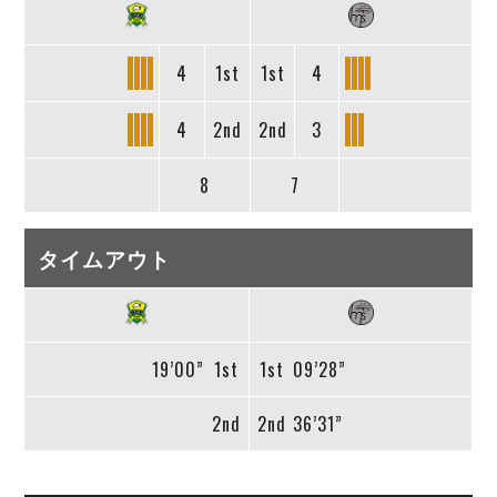
4
1st
1st
4
4
2nd
2nd
3
8
7
タイムアウト
19’00”
1st
1st
09’28”
2nd
2nd
36’31”