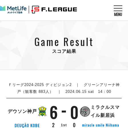
MENU
ニュースを読む
NEWS
Game Result
すべてのニュース
試合を観る
MATCHES
リーグ戦
スコア結果
リーグカップ
メットライフ生命Ｆ１リーグ
クラブを知る
CLUB
Ｆチャレンジリーグ
U-23選抜
試合日程
クラブ
メットライフ生命Ｆ１リーグ
チケットを買う
順位表
TICKET
Ｆリーグ2024-2025 ディビジョン2
｜ グリーンアリーナ神
チケット
戦績表
戸（観客数 883人） ｜ 2024.06.15 sat 14：00
メディア情報
エスポラーダ北海道
警告・退場・出場停止選手
フットサル日本代表
6
0
バルドラール浦安
アリーナ情報
ARENA
個人ランキング｜ゴール
ミラクルスマ
その他
デウソン神戸
フウガドールすみだ
個人ランキング｜シュート
イル新居浜
しながわシティ
個人ランキング｜シュート成功率
2
0
DEUÇÃO KOBE
miracle smile Niihama
1st
立川アスレティックFC