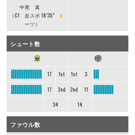
中尾 真
（C1 反スポ
18’35”
ーツ）
シュート数
17
1st
1st
3
17
2nd
2nd
11
34
14
ファウル数