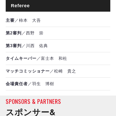
Referee
主審
／柿本 大吾
第2審判
／西野 崇
第3審判
／川西 佑典
タイムキーパー
／富士本 和杜
マッチコミッショナー
／松崎 貴之
会場責任者
／羽生 博樹
SPONSORS & PARTNERS
スポンサー&