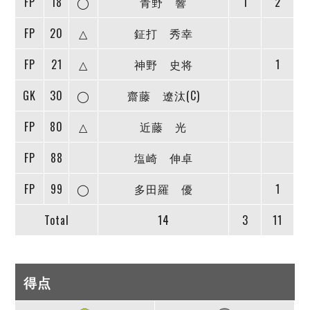
FP
18
◯
青野 響
1
2
FP
20
△
鉦打 秀幸
FP
21
△
神野 史将
1
GK
30
◯
齋藤 遼汰(C)
FP
80
△
近藤 光
FP
88
塩崎 伸卓
FP
99
◯
多田羅 優
1
Total
14
3
11
得点