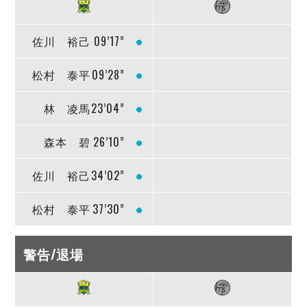
佐川 裕己
09’17”
松村 泰平
09’28”
林 凌馬
23’04”
森本 碧
26’10”
佐川 裕己
34’02”
松村 泰平
37’30”
警告/退場