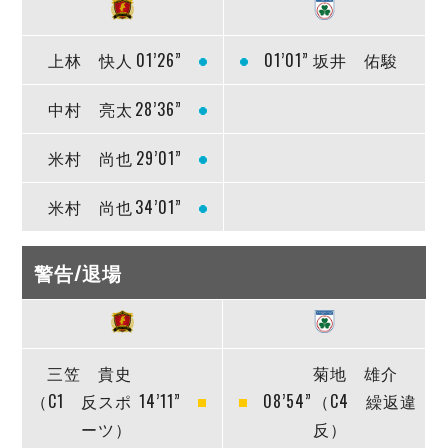
上林 快人
01’26”
01’01”
坂井 佑駿
中村 亮太
28’36”
米村 尚也
29’01”
米村 尚也
34’01”
警告/退場
三笠 貴史
菊地 雄介
（C1 反スポ
14’11”
08’54”
（C4 繰返違
ーツ）
反）