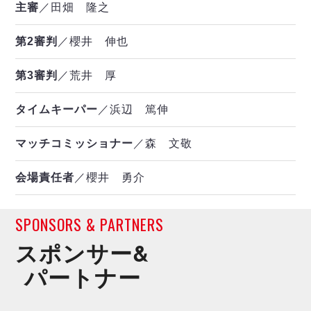
主審
／田畑 隆之
第2審判
／櫻井 伸也
第3審判
／荒井 厚
タイムキーパー
／浜辺 篤伸
マッチコミッショナー
／森 文敬
会場責任者
／櫻井 勇介
SPONSORS & PARTNERS
スポンサー&
パートナー