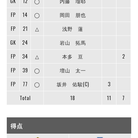
GK
12
◯
内藤 瑠耶
FP
14
◯
岡田 朋也
FP
21
△
浅野 蓮
GK
24
岩山 拓馬
FP
34
△
本多 亘
2
FP
39
◯
増山 太一
FP
77
◯
坂井 佑駿(C)
3
Total
18
11
7
得点