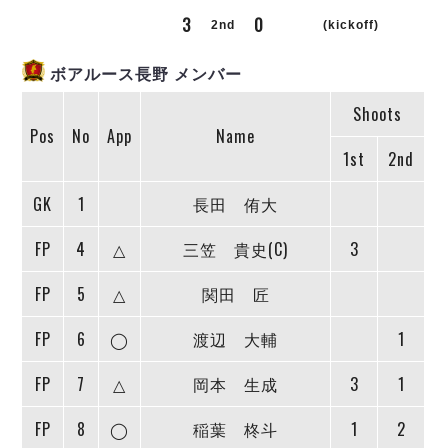
リーグ概要
ABOUT US
個人ランキング｜第2PK
3
0
ペスカドーラ町田
2nd
(kickoff)
湘南ベルマーレ
メットライフ生命Ｆ２リーグ
リーグ概要
過去の記録
ARCHIVE
ボアルース長野 メンバー
ボアルース長野
名古屋オーシャンズ
Shoots
試合日程
日本フットサルリーグについて
過去の試合記録
シュライカー大阪
Pos
No
App
Name
プロジェクト
PROJECT
順位表
大会概要
1st
2nd
ボルクバレット北九州
戦績表
リーグ要項
01
ディビジョン1 試合記録
DIVISION
バサジィ大分
警告・退場・出場停止選手
クラブライセンス関連
ABeam AWARD
GK
1
長田 侑大
ディビジョン2 試合記録
個人ランキング｜ゴール
アリーナ観戦マナー&ルール
メットライフ生命Ｆ２リーグ
Ｆリーグカップ 試合記録
FP
4
△
三笠 貴史(C)
3
個人ランキング｜シュート
個人ランキング｜シュート成功率
リーグ統計データ
ヴォスクオーレ仙台
FP
5
△
関田 匠
個人ランキング｜第2PK
マルバ水戸FC
FP
6
◯
渡辺 大輔
1
記念ゴール
リガーレヴィア葛飾
メットライフ生命Ｆリーグカップ 2026
ハットトリック
Y．S．C．C．横浜
02
FP
7
△
岡本 生成
3
1
DIVISION
担当審判員
ヴィンセドール白山
試合日程・結果
アグレミーナ浜松
FP
8
◯
稲葉 柊斗
1
2
大会概要
選手の通算記録（Ｆ１）