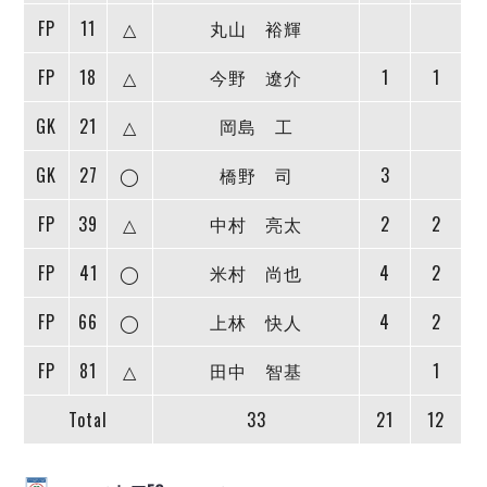
デウソン神戸
アリーナ情報
FP
11
△
丸山 裕輝
ポルセイド浜田
チケット情報
エスポラーダ北海道
ミラクルスマイル新居浜
過去の記録
FP
18
△
今野 遼介
1
1
バルドラール浦安
フウガドールすみだ
GK
21
△
岡島 工
しながわシティ
GK
27
◯
橋野 司
3
立川アスレティックFC
ペスカドーラ町田
FP
39
△
中村 亮太
2
2
湘南ベルマーレ
ボアルース長野
FP
41
◯
米村 尚也
4
2
FOLLOW US!
名古屋オーシャンズ
FP
66
◯
上林 快人
4
2
シュライカー大阪
ボルクバレット北九州
FP
81
△
田中 智基
1
バサジィ大分
Total
33
21
12
選手の通算記録（Ｆ２）