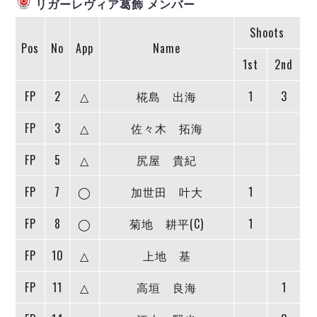
リガーレヴィア葛飾 メンバー
ヴォスクオーレ仙台
マルバ水戸FC
Shoots
リガーレヴィア葛飾
Pos
No
App
Name
Y．S．C．C．横浜
1st
2nd
ヴィンセドール白山
FP
2
△
椛島 出海
1
3
アグレミーナ浜松
デウソン神戸
FP
3
△
佐々木 拓海
ポルセイド浜田
ミラクルスマイル新居浜
FP
5
△
尻屋 貴紀
FP
7
◯
加世田 叶大
1
FP
8
◯
菊地 耕平(C)
1
FP
10
△
上地 基
FP
11
△
高垣 良海
1