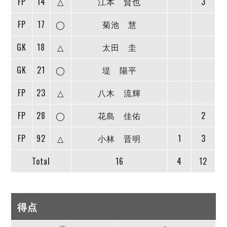
FP
14
△
江本 賢也
3
FP
17
◯
菊池 慧
GK
18
△
太田 圭
GK
21
◯
堤 陽平
FP
23
△
八木 流輝
FP
28
◯
花島 佳佑
2
FP
92
△
小林 晋明
1
3
Total
16
4
12
得点