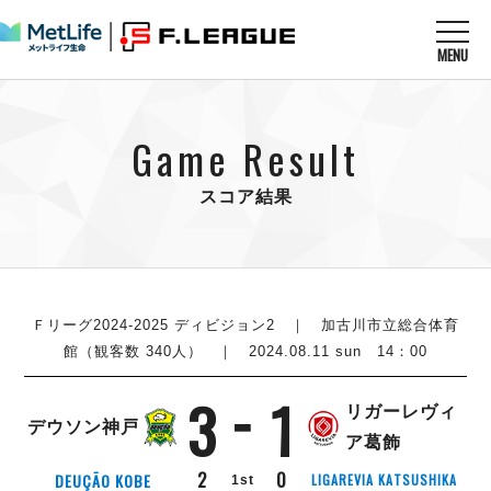
MENU
ニュースを読む
NEWS
Game Result
すべてのニュース
試合を観る
MATCHES
リーグ戦
スコア結果
リーグカップ
メットライフ生命Ｆ１リーグ
クラブを知る
CLUB
Ｆチャレンジリーグ
U-23選抜
試合日程
クラブ
メットライフ生命Ｆ１リーグ
チケットを買う
順位表
TICKET
Ｆリーグ2024-2025 ディビジョン2
｜ 加古川市立総合体育
チケット
戦績表
館（観客数 340人） ｜ 2024.08.11 sun 14：00
メディア情報
エスポラーダ北海道
警告・退場・出場停止選手
フットサル日本代表
3
1
バルドラール浦安
アリーナ情報
ARENA
個人ランキング｜ゴール
リガーレヴィ
その他
デウソン神戸
フウガドールすみだ
個人ランキング｜シュート
ア葛飾
しながわシティ
個人ランキング｜シュート成功率
2
0
DEUÇÃO KOBE
LIGAREVIA KATSUSHIKA
1st
立川アスレティックFC