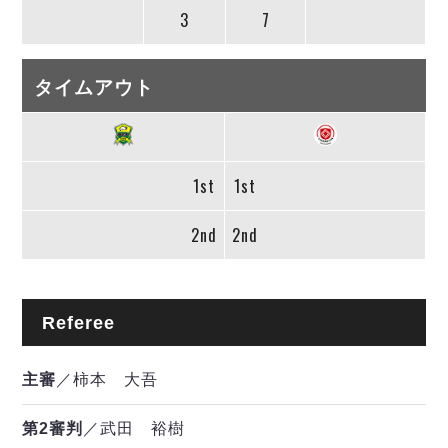
3
7
タイムアウト
1st
1st
2nd
2nd
Referee
主審
／柿本 大吾
第2審判
／武田 裕樹