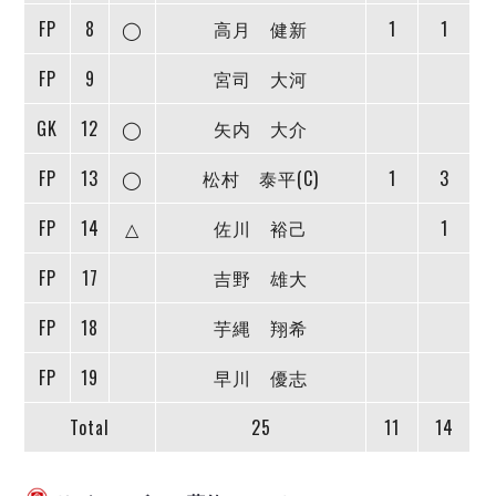
デウソン神戸
アリーナ情報
FP
8
◯
高月 健新
1
1
ポルセイド浜田
チケット情報
エスポラーダ北海道
ミラクルスマイル新居浜
過去の記録
FP
9
宮司 大河
バルドラール浦安
フウガドールすみだ
GK
12
◯
矢内 大介
しながわシティ
FP
13
◯
松村 泰平(C)
1
3
立川アスレティックFC
ペスカドーラ町田
FP
14
△
佐川 裕己
1
湘南ベルマーレ
ボアルース長野
FP
17
吉野 雄大
FOLLOW US!
名古屋オーシャンズ
FP
18
芋縄 翔希
シュライカー大阪
ボルクバレット北九州
FP
19
早川 優志
バサジィ大分
Total
25
11
14
選手の通算記録（Ｆ２）