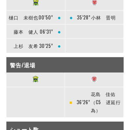
樋口 未樹也
00’50”
35’28”
小林 晋明
藤本 健人
06’31”
上杉 友希
30’25”
警告/退場
花島 佳佑
36’26”
（C5 遅延行
為）
シュート数