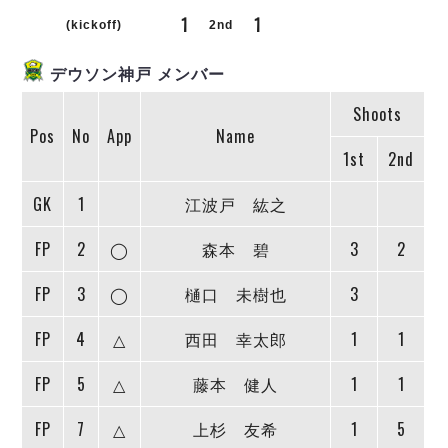
リーグ概要
ABOUT US
個人ランキング｜第2PK
1
1
ペスカドーラ町田
(kickoff)
2nd
湘南ベルマーレ
メットライフ生命Ｆ２リーグ
リーグ概要
過去の記録
ARCHIVE
デウソン神戸 メンバー
ボアルース長野
名古屋オーシャンズ
Shoots
試合日程
日本フットサルリーグについて
過去の試合記録
シュライカー大阪
Pos
No
App
Name
プロジェクト
PROJECT
順位表
大会概要
1st
2nd
ボルクバレット北九州
戦績表
リーグ要項
01
ディビジョン1 試合記録
DIVISION
バサジィ大分
警告・退場・出場停止選手
クラブライセンス関連
ABeam AWARD
GK
1
江波戸 紘之
ディビジョン2 試合記録
個人ランキング｜ゴール
アリーナ観戦マナー&ルール
メットライフ生命Ｆ２リーグ
Ｆリーグカップ 試合記録
FP
2
◯
森本 碧
3
2
個人ランキング｜シュート
個人ランキング｜シュート成功率
リーグ統計データ
ヴォスクオーレ仙台
FP
3
◯
樋口 未樹也
3
個人ランキング｜第2PK
マルバ水戸FC
FP
4
△
西田 幸太郎
1
1
記念ゴール
リガーレヴィア葛飾
メットライフ生命Ｆリーグカップ 2026
ハットトリック
Y．S．C．C．横浜
02
FP
5
△
藤本 健人
1
1
DIVISION
担当審判員
ヴィンセドール白山
試合日程・結果
アグレミーナ浜松
FP
7
△
上杉 友希
1
5
大会概要
選手の通算記録（Ｆ１）