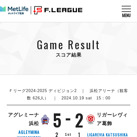
MENU
ニュースを読む
NEWS
Game Result
すべてのニュース
試合を観る
MATCHES
リーグ戦
スコア結果
リーグカップ
メットライフ生命Ｆ１リーグ
クラブを知る
CLUB
Ｆチャレンジリーグ
U-23選抜
試合日程
クラブ
メットライフ生命Ｆ１リーグ
チケットを買う
順位表
TICKET
Ｆリーグ2024-2025 ディビジョン2
｜ 浜松アリーナ（観客
チケット
戦績表
数 626人） ｜ 2024.10.19 sat 15：00
メディア情報
エスポラーダ北海道
警告・退場・出場停止選手
フットサル日本代表
5
2
バルドラール浦安
アリーナ情報
ARENA
個人ランキング｜ゴール
アグレミーナ
リガーレヴィ
その他
フウガドールすみだ
個人ランキング｜シュート
浜松
ア葛飾
しながわシティ
個人ランキング｜シュート成功率
AGLEYMINA
2
1
LIGAREVIA KATSUSHIKA
1st
立川アスレティックFC