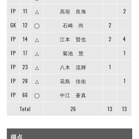
FP
11
△
高垣 良海
2
GK
12
◯
石崎 尚
2
FP
14
△
江本 賢也
2
4
FP
17
△
菊池 慧
1
FP
23
△
八木 流輝
1
FP
28
△
花島 佳佑
1
FP
66
◯
中江 蒼真
Total
26
13
13
得点