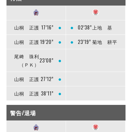
山桐 正護
17’16”
02’38”
上地 基
山桐 正護
19’20”
23’19”
菊地 耕平
尾﨑 珠利
23’08”
（ＰＫ）
山桐 正護
27’12”
山桐 正護
38’11”
警告/退場