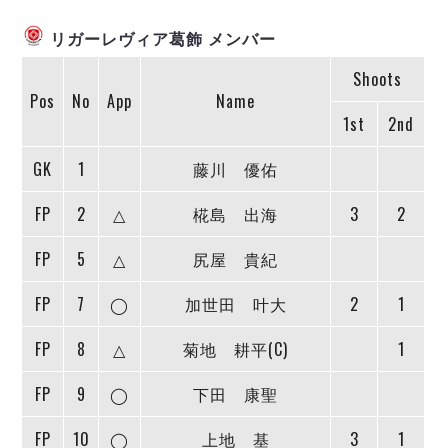
ヴォスクオーレ仙台
マルバ水戸FC
リガーレヴィア葛飾 メンバー
リガーレヴィア葛飾
Shoots
Y．S．C．C．横浜
Pos
No
App
Name
ヴィンセドール白山
1st
2nd
アグレミーナ浜松
GK
デウソン神戸
1
藤川 優佑
ポルセイド浜田
FP
2
△
椛島 出海
3
2
ミラクルスマイル新居浜
FP
5
△
尻屋 貴紀
FP
7
◯
加世田 叶大
2
1
FP
8
△
菊地 耕平(C)
1
FP
9
◯
下田 康聖
FP
10
◯
上地 基
3
1