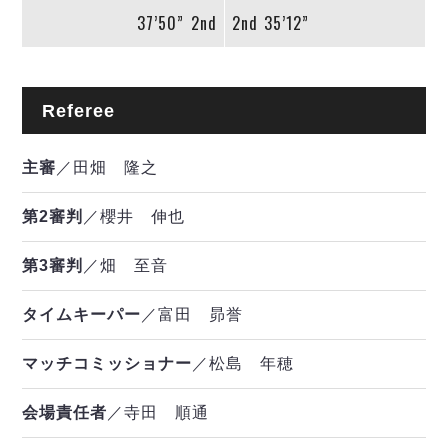
37’50”
2nd
2nd
35’12”
Referee
主審
／田畑 隆之
第2審判
／櫻井 伸也
第3審判
／畑 至音
タイムキーパー
／富田 昴誉
マッチコミッショナー
／松島 年穂
会場責任者
／寺田 順通