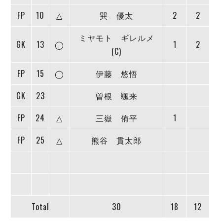
デウソン神戸
アリーナ情報
FP
10
△
巽 優太
2
2
ポルセイド浜田
チケット情報
エスポラーダ北海道
ミラクルスマイル新居浜
過去の記録
ミヤモト ギレルメ
バルドラール浦安
GK
13
◯
1
2
(C)
フウガドールすみだ
しながわシティ
FP
15
◯
伊藤 悠悟
立川アスレティックFC
ペスカドーラ町田
GK
23
曽根 颯来
湘南ベルマーレ
FP
24
△
三嶽 侑平
1
ボアルース長野
FOLLOW US!
名古屋オーシャンズ
FP
25
△
熊谷 貫太郎
シュライカー大阪
ボルクバレット北九州
バサジィ大分
選手の通算記録（Ｆ２）
Total
30
18
12