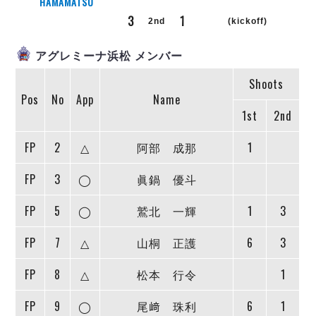
リーグ概要
ABOUT US
HAMAMATSU
個人ランキング｜第2PK
ペスカドーラ町田
3
1
2nd
(kickoff)
湘南ベルマーレ
メットライフ生命Ｆ２リーグ
リーグ概要
過去の記録
ARCHIVE
アグレミーナ浜松 メンバー
ボアルース長野
名古屋オーシャンズ
試合日程
日本フットサルリーグについて
Shoots
過去の試合記録
シュライカー大阪
プロジェクト
PROJECT
Pos
No
App
Name
順位表
大会概要
ボルクバレット北九州
1st
2nd
戦績表
リーグ要項
01
ディビジョン1 試合記録
DIVISION
バサジィ大分
警告・退場・出場停止選手
クラブライセンス関連
ABeam AWARD
FP
2
△
阿部 成那
1
ディビジョン2 試合記録
個人ランキング｜ゴール
アリーナ観戦マナー&ルール
メットライフ生命Ｆ２リーグ
Ｆリーグカップ 試合記録
個人ランキング｜シュート
FP
3
◯
眞鍋 優斗
個人ランキング｜シュート成功率
リーグ統計データ
ヴォスクオーレ仙台
FP
5
◯
鷲北 一輝
1
3
個人ランキング｜第2PK
マルバ水戸FC
記念ゴール
FP
7
△
山桐 正護
6
3
リガーレヴィア葛飾
メットライフ生命Ｆリーグカップ 2026
ハットトリック
Y．S．C．C．横浜
02
FP
8
△
松本 行令
1
DIVISION
担当審判員
ヴィンセドール白山
試合日程・結果
アグレミーナ浜松
FP
9
◯
尾﨑 珠利
6
1
大会概要
選手の通算記録（Ｆ１）