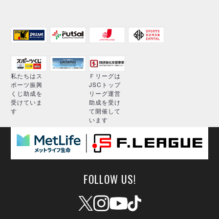
私たちはス
Ｆリーグは
ポーツ振興
JSCトップ
くじ助成を
リーグ運営
受けていま
助成を受け
す
て開催して
います
FOLLOW US!