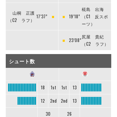
椛島 出海
山桐 正護
17’37”
19’18”
（C1 反スポ
（C2 ラフ）
ーツ）
尻屋 貴紀
23’08”
（C2 ラフ）
シュート数
18
1st
1st
13
12
2nd
2nd
13
30
26