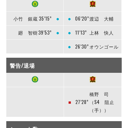
小竹 銀蔵
35’15”
06’20”
渡辺 大輔
廻 智樹
39’53”
11’13”
上林 快人
26’30”
オウンゴール
警告/退場
橋野 司
27’28”
（S4 阻止
（手））