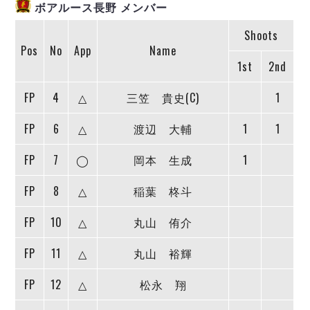
ヴォスクオーレ仙台
ボアルース長野 メンバー
マルバ水戸FC
Shoots
リガーレヴィア葛飾
Pos
No
App
Name
Y．S．C．C．横浜
1st
2nd
ヴィンセドール白山
FP
4
△
三笠 貴史(C)
1
アグレミーナ浜松
デウソン神戸
FP
6
△
渡辺 大輔
1
1
ポルセイド浜田
ミラクルスマイル新居浜
FP
7
◯
岡本 生成
1
FP
8
△
稲葉 柊斗
FP
10
△
丸山 侑介
FP
11
△
丸山 裕輝
FP
12
△
松永 翔