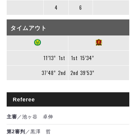
4
6
タイムアウト
11’13”
1st
1st
15’34”
37’48”
2nd
2nd
39’53”
Referee
主審
／池ヶ谷 卓伸
第2審判
／黒澤 哲