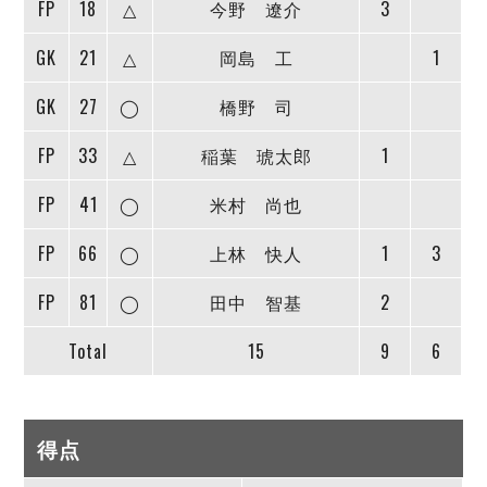
FP
18
△
今野 遼介
3
GK
21
△
岡島 工
1
GK
27
◯
橋野 司
FP
33
△
稲葉 琥太郎
1
FP
41
◯
米村 尚也
FP
66
◯
上林 快人
1
3
FP
81
◯
田中 智基
2
Total
15
9
6
得点