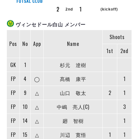
リーグ概要
ABOUT US
FUTSAL CLUB
個人ランキング｜第2PK
ペスカドーラ町田
2
1
2nd
(kickoff)
湘南ベルマーレ
メットライフ生命Ｆ２リーグ
リーグ概要
過去の記録
ARCHIVE
ヴィンセドール白山 メンバー
ボアルース長野
名古屋オーシャンズ
試合日程
日本フットサルリーグについて
Shoots
過去の試合記録
シュライカー大阪
プロジェクト
PROJECT
Pos
No
App
Name
順位表
大会概要
ボルクバレット北九州
1st
2nd
戦績表
リーグ要項
01
ディビジョン1 試合記録
DIVISION
バサジィ大分
警告・退場・出場停止選手
クラブライセンス関連
ABeam AWARD
GK
1
杉元 逹樹
ディビジョン2 試合記録
個人ランキング｜ゴール
アリーナ観戦マナー&ルール
メットライフ生命Ｆ２リーグ
Ｆリーグカップ 試合記録
個人ランキング｜シュート
FP
4
◯
髙橋 康平
1
個人ランキング｜シュート成功率
リーグ統計データ
ヴォスクオーレ仙台
FP
9
△
山口 敬太
2
1
個人ランキング｜第2PK
マルバ水戸FC
記念ゴール
FP
10
△
中嶋 亮人(C)
3
リガーレヴィア葛飾
メットライフ生命Ｆリーグカップ 2026
ハットトリック
Y．S．C．C．横浜
02
FP
14
△
廻 智樹
1
DIVISION
担当審判員
ヴィンセドール白山
試合日程・結果
アグレミーナ浜松
FP
15
△
川辺 寛悟
1
1
大会概要
選手の通算記録（Ｆ１）