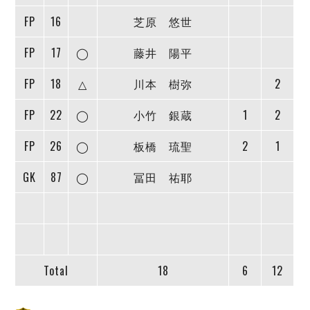
デウソン神戸
アリーナ情報
FP
16
芝原 悠世
ポルセイド浜田
チケット情報
エスポラーダ北海道
ミラクルスマイル新居浜
過去の記録
FP
17
◯
藤井 陽平
バルドラール浦安
フウガドールすみだ
FP
18
△
川本 樹弥
2
しながわシティ
立川アスレティックFC
FP
22
◯
小竹 銀蔵
1
2
ペスカドーラ町田
FP
26
◯
板橋 琉聖
2
1
湘南ベルマーレ
ボアルース長野
GK
87
◯
冨田 祐耶
FOLLOW US!
名古屋オーシャンズ
シュライカー大阪
ボルクバレット北九州
バサジィ大分
Total
18
6
12
選手の通算記録（Ｆ２）