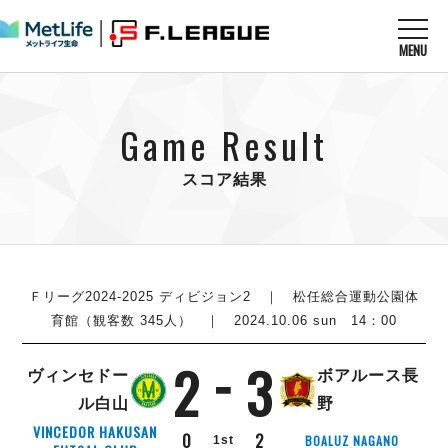
MENU
ニュースを読む
NEWS
Game Result
すべてのニュース
試合を観る
MATCHES
リーグ戦
スコア結果
リーグカップ
メットライフ生命Ｆ１リーグ
クラブを知る
CLUB
Ｆチャレンジリーグ
U-23選抜
試合日程
クラブ
メットライフ生命Ｆ１リーグ
チケットを買う
順位表
TICKET
Ｆリーグ2024-2025 ディビジョン2
｜ 松任総合運動公園体
チケット
戦績表
育館（観客数 345人） ｜ 2024.10.06 sun 14：00
メディア情報
エスポラーダ北海道
警告・退場・出場停止選手
フットサル日本代表
2
3
バルドラール浦安
アリーナ情報
ARENA
個人ランキング｜ゴール
ヴィンセドー
ボアルース長
その他
フウガドールすみだ
個人ランキング｜シュート
ル白山
野
しながわシティ
個人ランキング｜シュート成功率
VINCEDOR HAKUSAN
0
2
BOALUZ NAGANO
1st
立川アスレティックFC