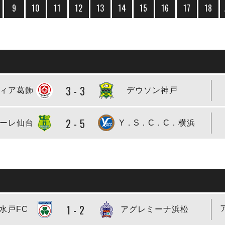
9
10
11
12
13
14
15
16
17
18
3 - 3
ィア葛飾
デウソン神戸
2 - 5
ーレ仙台
Y．S．C．C．横浜
1 - 2
水戸FC
アグレミーナ浜松