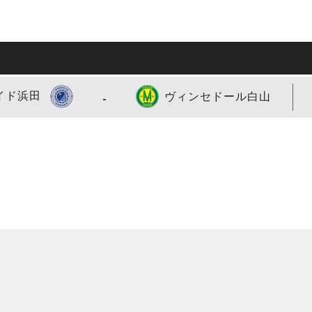
-
イド浜田
ヴィンセドール白山