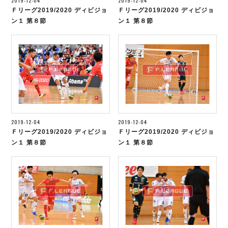
2019-12-04
2019-12-04
デウソン神戸
アリーナ情報
Ｆリーグ2019/2020 ディビジョ
Ｆリーグ2019/2020 ディビジョ
ポルセイド浜田
チケット情報
ン１ 第８節
ン１ 第８節
エスポラーダ北海道
ミラクルスマイル新居浜
過去の記録
バルドラール浦安
フウガドールすみだ
しながわシティ
立川アスレティックFC
ペスカドーラ町田
湘南ベルマーレ
ボアルース長野
2019-12-04
2019-12-04
FOLLOW US!
Ｆリーグ2019/2020 ディビジョ
Ｆリーグ2019/2020 ディビジョ
名古屋オーシャンズ
ン１ 第８節
ン１ 第８節
シュライカー大阪
ボルクバレット北九州
バサジィ大分
選手の通算記録（Ｆ２）