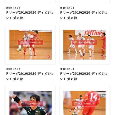
ヴォスクオーレ仙台
2019-12-04
2019-12-04
マルバ水戸FC
Ｆリーグ2019/2020 ディビジョ
Ｆリーグ2019/2020 ディビジョ
リガーレヴィア葛飾
ン１ 第８節
ン１ 第８節
Y．S．C．C．横浜
ヴィンセドール白山
アグレミーナ浜松
デウソン神戸
ポルセイド浜田
ミラクルスマイル新居浜
2019-12-04
2019-12-04
Ｆリーグ2019/2020 ディビジョ
Ｆリーグ2019/2020 ディビジョ
ン１ 第８節
ン１ 第８節