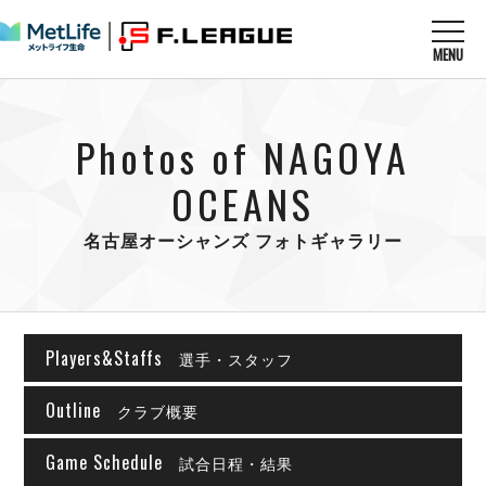
MENU
ニュースを読む
NEWS
Photos of NAGOYA
すべてのニュース
試合を観る
MATCHES
リーグ戦
OCEANS
リーグカップ
メットライフ生命Ｆ１リーグ
クラブを知る
CLUB
Ｆチャレンジリーグ
名古屋オーシャンズ フォトギャラリー
U-23選抜
試合日程
クラブ
メットライフ生命Ｆ１リーグ
チケットを買う
順位表
TICKET
チケット
戦績表
Players&Staffs
メディア情報
選手・スタッフ
エスポラーダ北海道
警告・退場・出場停止選手
フットサル日本代表
バルドラール浦安
アリーナ情報
ARENA
Outline
個人ランキング｜ゴール
クラブ概要
その他
フウガドールすみだ
個人ランキング｜シュート
しながわシティ
Game Schedule
試合日程・結果
個人ランキング｜シュート成功率
立川アスレティックFC