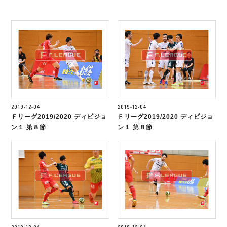
リーグ概要
ABOUT US
個人ランキング｜第2PK
ペスカドーラ町田
湘南ベルマーレ
メットライフ生命Ｆ２リーグ
リーグ概要
過去の記録
ARCHIVE
ボアルース長野
名古屋オーシャンズ
試合日程
日本フットサルリーグについて
過去の試合記録
シュライカー大阪
プロジェクト
PROJECT
順位表
大会概要
ボルクバレット北九州
戦績表
リーグ要項
01
ディビジョン1 試合記録
DIVISION
バサジィ大分
警告・退場・出場停止選手
クラブライセンス関連
ABeam AWARD
ディビジョン2 試合記録
2019-12-04
2019-12-04
個人ランキング｜ゴール
アリーナ観戦マナー&ルール
メットライフ生命Ｆ２リーグ
Ｆリーグ2019/2020 ディビジョ
Ｆリーグ2019/2020 ディビジョ
Ｆリーグカップ 試合記録
個人ランキング｜シュート
ン１ 第８節
ン１ 第８節
個人ランキング｜シュート成功率
リーグ統計データ
ヴォスクオーレ仙台
個人ランキング｜第2PK
マルバ水戸FC
記念ゴール
リガーレヴィア葛飾
メットライフ生命Ｆリーグカップ 2026
ハットトリック
Y．S．C．C．横浜
02
DIVISION
担当審判員
ヴィンセドール白山
試合日程・結果
アグレミーナ浜松
大会概要
選手の通算記録（Ｆ１）