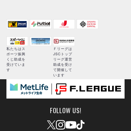
私たちはス
Ｆリーグは
ポーツ振興
JSCトップ
くじ助成を
リーグ運営
受けていま
助成を受け
す
て開催して
います
FOLLOW US!