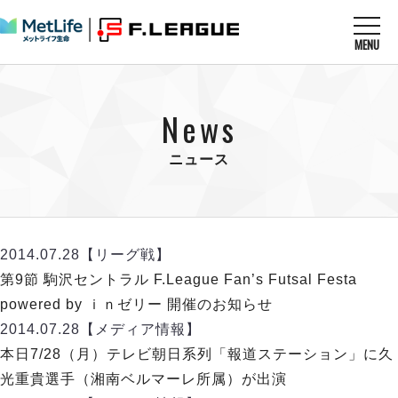
MENU
ニュースを読む
NEWS
News
すべてのニュース
試合を観る
MATCHES
リーグ戦
ニュース
リーグカップ
メットライフ生命Ｆ１リーグ
クラブを知る
CLUB
Ｆチャレンジリーグ
U-23選抜
試合日程
クラブ
メットライフ生命Ｆ１リーグ
2014.07.28
【リーグ戦】
チケットを買う
順位表
TICKET
チケット
第9節 駒沢セントラル F.League Fan’s Futsal Festa
戦績表
メディア情報
エスポラーダ北海道
powered by ｉｎゼリー 開催のお知らせ
警告・退場・出場停止選手
フットサル日本代表
バルドラール浦安
アリーナ情報
2014.07.28
【メディア情報】
ARENA
個人ランキング｜ゴール
その他
フウガドールすみだ
本日7/28（月）テレビ朝日系列「報道ステーション」に久
個人ランキング｜シュート
しながわシティ
光重貴選手（湘南ベルマーレ所属）が出演
個人ランキング｜シュート成功率
立川アスレティックFC