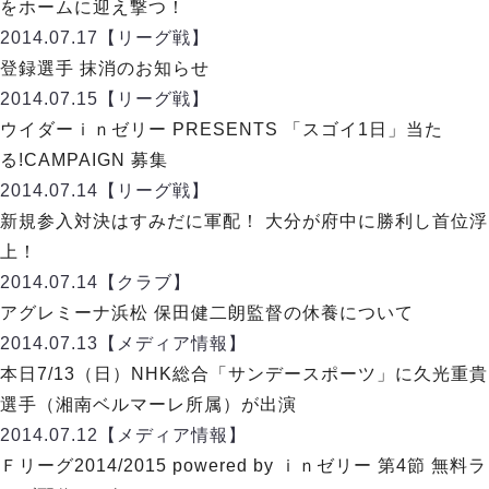
デウソン神戸
をホームに迎え撃つ！
アリーナ情報
ポルセイド浜田
2014.07.17
【リーグ戦】
チケット情報
エスポラーダ北海道
ミラクルスマイル新居浜
登録選手 抹消のお知らせ
過去の記録
バルドラール浦安
2014.07.15
【リーグ戦】
フウガドールすみだ
ウイダーｉｎゼリー PRESENTS 「スゴイ1日」当た
しながわシティ
る!CAMPAIGN 募集
立川アスレティックFC
2014.07.14
【リーグ戦】
ペスカドーラ町田
新規参入対決はすみだに軍配！ 大分が府中に勝利し首位浮
湘南ベルマーレ
上！
ボアルース長野
FOLLOW US!
2014.07.14
【クラブ】
名古屋オーシャンズ
アグレミーナ浜松 保田健二朗監督の休養について
シュライカー大阪
2014.07.13
【メディア情報】
ボルクバレット北九州
本日7/13（日）NHK総合「サンデースポーツ」に久光重貴
バサジィ大分
選手（湘南ベルマーレ所属）が出演
選手の通算記録（Ｆ２）
2014.07.12
【メディア情報】
Ｆリーグ2014/2015 powered by ｉｎゼリー 第4節 無料ラ