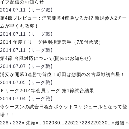
ヴォスクオーレ仙台
イブ配信のお知らせ
マルバ水戸FC
2014.07.11
【リーグ戦】
リガーレヴィア葛飾
第4節プレビュー：浦安開幕4連勝なるか!? 新規参入2チー
Y．S．C．C．横浜
ムが早くも激突！
ヴィンセドール白山
2014.07.11
【リーグ戦】
アグレミーナ浜松
2014 年度Ｆリーグ特別指定選手（7/8付承認）
デウソン神戸
2014.07.11
【リーグ戦】
ポルセイド浜田
第4節 台風対応について(開催のお知らせ)
ミラクルスマイル新居浜
2014.07.07
【リーグ戦】
浦安が開幕3連勝で首位！町田は悲願の名古屋戦初白星！
2014.07.05
【リーグ戦】
Ｆリーグ2014準会員リーグ 第1節試合結果
2014.07.04
【リーグ戦】
今シーズンの試合日程がポケットスケジュールとなって登
場！！
228 / 232
« 先頭
«
...
10
20
30
...
226
227
228
229
230
...
»
最後 »