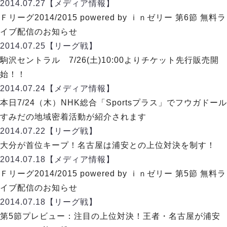
リーグ概要
ABOUT US
2014.07.27
【メディア情報】
個人ランキング｜第2PK
ペスカドーラ町田
Ｆリーグ2014/2015 powered by ｉｎゼリー 第6節 無料ラ
湘南ベルマーレ
メットライフ生命Ｆ２リーグ
リーグ概要
イブ配信のお知らせ
過去の記録
ARCHIVE
ボアルース長野
2014.07.25
【リーグ戦】
名古屋オーシャンズ
試合日程
日本フットサルリーグについて
駒沢セントラル 7/26(土)10:00よりチケット先行販売開
過去の試合記録
シュライカー大阪
プロジェクト
PROJECT
順位表
大会概要
始！！
ボルクバレット北九州
戦績表
リーグ要項
01
2014.07.24
【メディア情報】
ディビジョン1 試合記録
DIVISION
バサジィ大分
警告・退場・出場停止選手
クラブライセンス関連
ABeam AWARD
本日7/24（木）NHK総合「Sportsプラス」でフウガドール
ディビジョン2 試合記録
個人ランキング｜ゴール
アリーナ観戦マナー&ルール
すみだの地域密着活動が紹介されます
メットライフ生命Ｆ２リーグ
Ｆリーグカップ 試合記録
個人ランキング｜シュート
2014.07.22
【リーグ戦】
個人ランキング｜シュート成功率
リーグ統計データ
大分が首位キープ！名古屋は浦安との上位対決を制す！
ヴォスクオーレ仙台
個人ランキング｜第2PK
2014.07.18
【メディア情報】
マルバ水戸FC
記念ゴール
Ｆリーグ2014/2015 powered by ｉｎゼリー 第5節 無料ラ
リガーレヴィア葛飾
メットライフ生命Ｆリーグカップ 2026
ハットトリック
イブ配信のお知らせ
Y．S．C．C．横浜
02
DIVISION
担当審判員
ヴィンセドール白山
2014.07.18
【リーグ戦】
試合日程・結果
アグレミーナ浜松
第5節プレビュー：注目の上位対決！王者・名古屋が浦安
大会概要
選手の通算記録（Ｆ１）