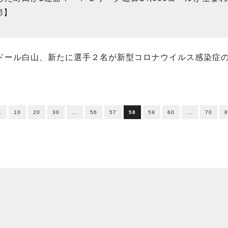
節】
ドール白山、新たに選手２名が新型コロナウイルス感染症
.
10
20
30
...
56
57
58
59
60
...
70
8