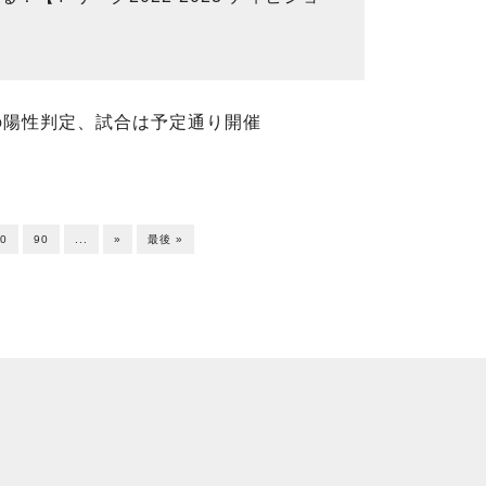
の陽性判定、試合は予定通り開催
0
90
...
»
最後 »