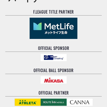
ヴォスクオーレ仙台
マルバ水戸FC
F.LEAGUE TITLE PARTNER
リガーレヴィア葛飾
Y．S．C．C．横浜
ヴィンセドール白山
アグレミーナ浜松
デウソン神戸
ポルセイド浜田
OFFICIAL SPONSOR
ミラクルスマイル新居浜
OFFICIAL BALL SPONSOR
OFFICIAL PARTNER