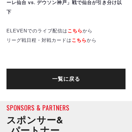
デウソン神戸
ーレ仙台 vs. デウソン神戸」戦で仙台が引き分け以
アリーナ情報
ポルセイド浜田
チケット情報
下
エスポラーダ北海道
ミラクルスマイル新居浜
過去の記録
バルドラール浦安
ELEVENでのライブ配信は
フウガドールすみだ
こちら
から
しながわシティ
リーグ戦日程・対戦カードは
こちら
から
立川アスレティックFC
ペスカドーラ町田
湘南ベルマーレ
ボアルース長野
FOLLOW US!
名古屋オーシャンズ
一覧に戻る
シュライカー大阪
ボルクバレット北九州
バサジィ大分
SPONSORS & PARTNERS
スポンサー&
選手の通算記録（Ｆ２）
パートナー