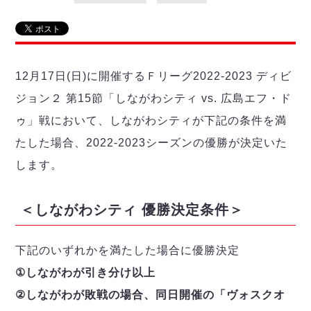
リーグ概要
ABOUT US
個人ランキング｜第2PK
ペスカドーラ町田
湘南ベルマーレ
メットライフ生命Ｆ２リーグ
リーグ概要
過去の記録
ARCHIVE
ボアルース長野
名古屋オーシャンズ
12月17日(日)に開催するＦリーグ2022-2023 ディビ
試合日程
日本フットサルリーグについて
過去の試合記録
シュライカー大阪
プロジェクト
PROJECT
順位表
大会概要
ジョン２ 第15節「しながわシティ vs. 広島エフ・ド
ボルクバレット北九州
戦績表
リーグ要項
01
ゥ」戦において、しながわシティが下記の条件を満
ディビジョン1 試合記録
DIVISION
バサジィ大分
警告・退場・出場停止選手
クラブライセンス関連
ABeam AWARD
たした場合、2022-2023シーズンの優勝が決定いた
ディビジョン2 試合記録
個人ランキング｜ゴール
アリーナ観戦マナー&ルール
メットライフ生命Ｆ２リーグ
Ｆリーグカップ 試合記録
します。
個人ランキング｜シュート
個人ランキング｜シュート成功率
リーグ統計データ
ヴォスクオーレ仙台
＜しながわシティ 優勝決定条件＞
個人ランキング｜第2PK
マルバ水戸FC
記念ゴール
リガーレヴィア葛飾
メットライフ生命Ｆリーグカップ 2026
下記のいずれかを満たした場合に優勝決定
ハットトリック
Y．S．C．C．横浜
02
DIVISION
①しながわが引き分け以上
担当審判員
ヴィンセドール白山
試合日程・結果
②しながわが敗戦の場合、同日開催の「ヴォスクオ
アグレミーナ浜松
大会概要
選手の通算記録（Ｆ１）