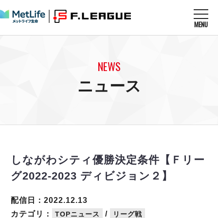
MENU
ニュースを読む
NEWS
NEWS
すべてのニュース
試合を観る
MATCHES
ニュース
リーグ戦
リーグカップ
メットライフ生命Ｆ１リーグ
クラブを知る
CLUB
Ｆチャレンジリーグ
U-23選抜
試合日程
クラブ
メットライフ生命Ｆ１リーグ
チケットを買う
順位表
TICKET
チケット
戦績表
しながわシティ優勝決定条件【Ｆリー
メディア情報
エスポラーダ北海道
警告・退場・出場停止選手
フットサル日本代表
グ2022-2023 ディビジョン２】
バルドラール浦安
アリーナ情報
ARENA
個人ランキング｜ゴール
その他
フウガドールすみだ
個人ランキング｜シュート
配信日：2022.12.13
しながわシティ
個人ランキング｜シュート成功率
カテゴリ：
/
TOPニュース
リーグ戦
立川アスレティックFC