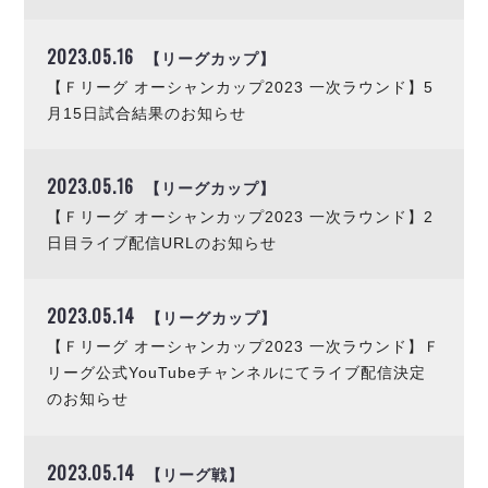
デウソン神戸
アリーナ情報
ポルセイド浜田
チケット情報
2023.05.16
エスポラーダ北海道
【リーグカップ】
ミラクルスマイル新居浜
過去の記録
バルドラール浦安
【Ｆリーグ オーシャンカップ2023 一次ラウンド】5
フウガドールすみだ
月15日試合結果のお知らせ
しながわシティ
立川アスレティックFC
2023.05.16
【リーグカップ】
ペスカドーラ町田
【Ｆリーグ オーシャンカップ2023 一次ラウンド】2
湘南ベルマーレ
日目ライブ配信URLのお知らせ
ボアルース長野
FOLLOW US!
名古屋オーシャンズ
2023.05.14
【リーグカップ】
シュライカー大阪
【Ｆリーグ オーシャンカップ2023 一次ラウンド】Ｆ
ボルクバレット北九州
リーグ公式YouTubeチャンネルにてライブ配信決定
バサジィ大分
のお知らせ
選手の通算記録（Ｆ２）
2023.05.14
【リーグ戦】