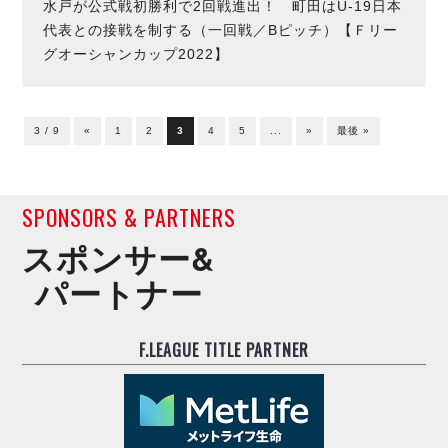
水戸が公式戦初勝利で2回戦進出！ 町田はU-19日本
代表との接戦を制する（一回戦／Bピッチ）【Ｆリー
グオーシャンカップ2022】
3 / 9
«
1
2
3
4
5
...
»
最後 »
SPONSORS & PARTNERS
スポンサー&
パートナー
F.LEAGUE TITLE PARTNER