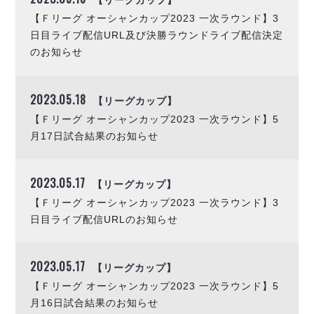
リーグ概要
ABOUT US
個人ランキング｜第2PK
ペスカドーラ町田
【Ｆリーグ オーシャンカップ2023 一次ラウンド】3
湘南ベルマーレ
日目ライブ配信URL及び決勝ラウンドライブ配信決定
メットライフ生命Ｆ２リーグ
リーグ概要
過去の記録
ARCHIVE
のお知らせ
ボアルース長野
名古屋オーシャンズ
試合日程
日本フットサルリーグについて
過去の試合記録
シュライカー大阪
プロジェクト
PROJECT
2023.05.18
順位表
大会概要
【リーグカップ】
ボルクバレット北九州
戦績表
リーグ要項
【Ｆリーグ オーシャンカップ2023 一次ラウンド】5
01
ディビジョン1 試合記録
DIVISION
バサジィ大分
警告・退場・出場停止選手
クラブライセンス関連
ABeam AWARD
月17日試合結果のお知らせ
ディビジョン2 試合記録
個人ランキング｜ゴール
アリーナ観戦マナー&ルール
メットライフ生命Ｆ２リーグ
Ｆリーグカップ 試合記録
個人ランキング｜シュート
2023.05.17
【リーグカップ】
個人ランキング｜シュート成功率
リーグ統計データ
ヴォスクオーレ仙台
【Ｆリーグ オーシャンカップ2023 一次ラウンド】3
個人ランキング｜第2PK
日目ライブ配信URLのお知らせ
マルバ水戸FC
記念ゴール
リガーレヴィア葛飾
メットライフ生命Ｆリーグカップ 2026
ハットトリック
Y．S．C．C．横浜
2023.05.17
02
【リーグカップ】
DIVISION
担当審判員
ヴィンセドール白山
試合日程・結果
【Ｆリーグ オーシャンカップ2023 一次ラウンド】5
アグレミーナ浜松
大会概要
月16日試合結果のお知らせ
選手の通算記録（Ｆ１）