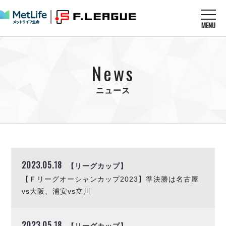
MENU
ニュースを読む
NEWS
News
すべてのニュース
試合を観る
MATCHES
リーグ戦
ニュース
リーグカップ
メットライフ生命Ｆ１リーグ
クラブを知る
CLUB
Ｆチャレンジリーグ
U-23選抜
試合日程
クラブ
メットライフ生命Ｆ１リーグ
チケットを買う
順位表
TICKET
チケット
戦績表
2023.05.18
【リーグカップ】
メディア情報
エスポラーダ北海道
警告・退場・出場停止選手
【Ｆリーグオーシャンカップ2023】準決勝は名古屋
フットサル日本代表
バルドラール浦安
アリーナ情報
ARENA
個人ランキング｜ゴール
vs大阪、浦安vs立川
その他
フウガドールすみだ
個人ランキング｜シュート
しながわシティ
個人ランキング｜シュート成功率
2023.05.18
立川アスレティックFC
【リーグカップ】