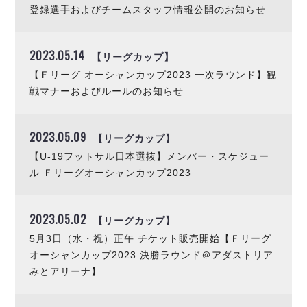
ヴォスクオーレ仙台
登録選手およびチームスタッフ情報公開のお知らせ
マルバ水戸FC
リガーレヴィア葛飾
2023.05.14
【リーグカップ】
Y．S．C．C．横浜
【Ｆリーグ オーシャンカップ2023 一次ラウンド】観
ヴィンセドール白山
戦マナーおよびルールのお知らせ
アグレミーナ浜松
デウソン神戸
ポルセイド浜田
2023.05.09
【リーグカップ】
ミラクルスマイル新居浜
【U-19フットサル日本選抜】メンバー・スケジュー
ル Ｆリーグオーシャンカップ2023
2023.05.02
【リーグカップ】
5月3日（水・祝）正午 チケット販売開始【Ｆリーグ
オーシャンカップ2023 決勝ラウンド＠アダストリア
みとアリーナ】