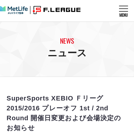
MENU
ニュースを読む
NEWS
NEWS
すべてのニュース
試合を観る
MATCHES
ニュース
リーグ戦
リーグカップ
メットライフ生命Ｆ１リーグ
クラブを知る
CLUB
Ｆチャレンジリーグ
U-23選抜
試合日程
クラブ
メットライフ生命Ｆ１リーグ
チケットを買う
順位表
TICKET
チケット
戦績表
SuperSports XEBIO Ｆリーグ
メディア情報
エスポラーダ北海道
警告・退場・出場停止選手
フットサル日本代表
2015/2016 プレーオフ 1st / 2nd
バルドラール浦安
アリーナ情報
ARENA
個人ランキング｜ゴール
その他
Round 開催日変更および会場決定の
フウガドールすみだ
個人ランキング｜シュート
しながわシティ
お知らせ
個人ランキング｜シュート成功率
立川アスレティックFC