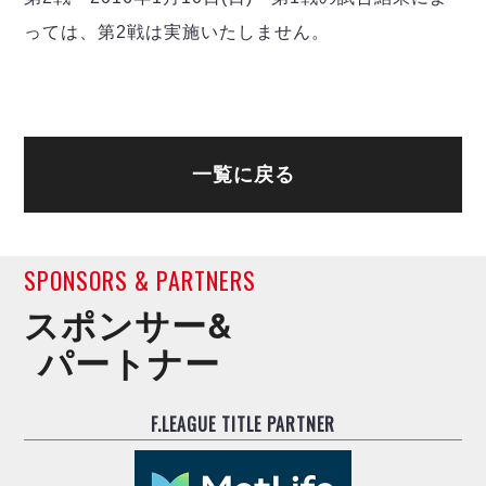
ヴォスクオーレ仙台
っては、第2戦は実施いたしません。
マルバ水戸FC
リガーレヴィア葛飾
Y．S．C．C．横浜
ヴィンセドール白山
アグレミーナ浜松
一覧に戻る
デウソン神戸
ポルセイド浜田
ミラクルスマイル新居浜
SPONSORS & PARTNERS
スポンサー&
パートナー
F.LEAGUE TITLE PARTNER