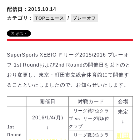
リーグ概要
ABOUT US
個人ランキング｜第2PK
ペスカドーラ町田
配信日：2015.10.14
湘南ベルマーレ
メットライフ生命Ｆ２リーグ
リーグ概要
カテゴリ：
/
TOPニュース
プレーオフ
過去の記録
ARCHIVE
ボアルース長野
名古屋オーシャンズ
試合日程
日本フットサルリーグについて
過去の試合記録
シュライカー大阪
プロジェクト
PROJECT
順位表
大会概要
ボルクバレット北九州
戦績表
リーグ要項
01
SuperSports XEBIO Ｆリーグ2015/2016 プレーオ
ディビジョン1 試合記録
DIVISION
バサジィ大分
警告・退場・出場停止選手
クラブライセンス関連
ABeam AWARD
フ 1st Roundおよび2nd Roundの開催日を以下のと
ディビジョン2 試合記録
個人ランキング｜ゴール
アリーナ観戦マナー&ルール
メットライフ生命Ｆ２リーグ
Ｆリーグカップ 試合記録
おり変更し、東京・町田市立総合体育館にて開催す
個人ランキング｜シュート
ることといたしましたので、お知らせいたします。
個人ランキング｜シュート成功率
リーグ統計データ
ヴォスクオーレ仙台
個人ランキング｜第2PK
マルバ水戸FC
開催日
対戦カード
会場
記念ゴール
リガーレヴィア葛飾
メットライフ生命Ｆリーグカップ 2026
リーグ戦2位クラ
未定
ハットトリック
Y．S．C．C．横浜
2016/1/4(月)
02
ブ vs. リーグ戦5位
DIVISION
↓
担当審判員
ヴィンセドール白山
クラブ
試合日程・結果
1st
↓
アグレミーナ浜松
Round
町田
大会概要
リーグ戦3位クラ
選手の通算記録（Ｆ１）