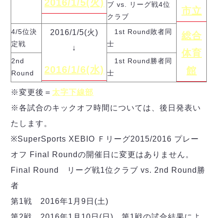
2016/1/5(
火)
デウソン神戸
ブ vs. リーグ戦4位
アリーナ情報
市立
ポルセイド浜田
クラブ
チケット情報
エスポラーダ北海道
ミラクルスマイル新居浜
過去の記録
4/5位決
1st Round敗者同
2016/1/5(火)
総合
バルドラール浦安
定戦
士
↓
フウガドールすみだ
体育
2nd
1st Round勝者同
しながわシティ
2016/1/6(
水)
館
Round
士
立川アスレティックFC
ペスカドーラ町田
※変更後＝
太字下線部
湘南ベルマーレ
※各試合のキックオフ時間については、後日発表い
ボアルース長野
たします。
FOLLOW US!
名古屋オーシャンズ
※SuperSports XEBIO Ｆリーグ2015/2016 プレー
シュライカー大阪
オフ Final Roundの開催日に変更はありません。
ボルクバレット北九州
バサジィ大分
Final Round リーグ戦1位クラブ vs. 2nd Round勝
者
選手の通算記録（Ｆ２）
第1戦 2016年1月9日(土)
第2戦 2016年1月10日(日) 第1戦の試合結果によ