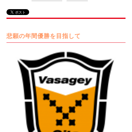
リーグ概要
ABOUT US
個人ランキング｜第2PK
ペスカドーラ町田
湘南ベルマーレ
メットライフ生命Ｆ２リーグ
リーグ概要
過去の記録
ARCHIVE
ボアルース長野
名古屋オーシャンズ
試合日程
日本フットサルリーグについて
悲願の年間優勝を目指して
過去の試合記録
シュライカー大阪
プロジェクト
PROJECT
順位表
大会概要
ボルクバレット北九州
戦績表
リーグ要項
01
ディビジョン1 試合記録
DIVISION
バサジィ大分
警告・退場・出場停止選手
クラブライセンス関連
ABeam AWARD
ディビジョン2 試合記録
個人ランキング｜ゴール
アリーナ観戦マナー&ルール
メットライフ生命Ｆ２リーグ
Ｆリーグカップ 試合記録
個人ランキング｜シュート
個人ランキング｜シュート成功率
リーグ統計データ
ヴォスクオーレ仙台
個人ランキング｜第2PK
マルバ水戸FC
記念ゴール
リガーレヴィア葛飾
メットライフ生命Ｆリーグカップ 2026
ハットトリック
Y．S．C．C．横浜
02
DIVISION
担当審判員
ヴィンセドール白山
試合日程・結果
アグレミーナ浜松
大会概要
選手の通算記録（Ｆ１）