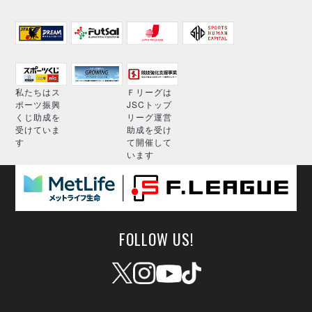
私たちはス
Ｆリーグは
ポーツ振興
JSCトップ
くじ助成を
リーグ運営
受けていま
助成を受け
す
て開催して
います
FOLLOW US!