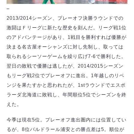
ヴォスクオーレ仙台
–
マルバ水戸FC
リガーレヴィア葛飾
2013/2014シーズン、プレーオフ決勝ラウンドでの
Y．S．C．C．横浜
激闘はＦリーグに新たな歴史を刻んだ。リーグ戦1位
ヴィンセドール白山
のアドバンテージがあり、1戦目を勝利すれば優勝が
アグレミーナ浜松
決まる名古屋オーシャンズに対し先制し、取っては
デウソン神戸
取られるシーソーゲームを繰り広げ7-6で勝利した。
ポルセイド浜田
ミラクルスマイル新居浜
翌日の敗戦で優勝は逃したが、2014/2015シーズン
もリーグ戦2位でプレーオフに進出。1年越しのリベ
ンジを果たすかと思われたが、1stラウンドでエスポ
ラーダ北海道に敗戦し、年間順位5位でシーズンを終
えた。
今季は現在5位。プレーオフ進出圏内には位置してい
るが、8位バルドラール浦安との勝点差は5。順位が