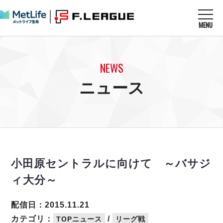
MENU
ニュースを読む
NEWS
NEWS
すべてのニュース
試合を観る
MATCHES
ニュース
リーグ戦
リーグカップ
メットライフ生命Ｆ１リーグ
クラブを知る
CLUB
Ｆチャレンジリーグ
U-23選抜
試合日程
クラブ
メットライフ生命Ｆ１リーグ
チケットを買う
順位表
TICKET
チケット
戦績表
小田原セントラルに向けて ～バサジ
メディア情報
エスポラーダ北海道
警告・退場・出場停止選手
フットサル日本代表
ィ大分～
バルドラール浦安
アリーナ情報
ARENA
個人ランキング｜ゴール
その他
フウガドールすみだ
個人ランキング｜シュート
配信日：2015.11.21
しながわシティ
個人ランキング｜シュート成功率
カテゴリ：
/
TOPニュース
リーグ戦
立川アスレティックFC