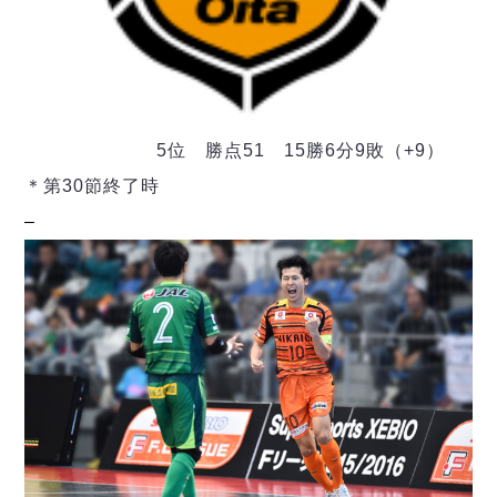
デウソン神戸
アリーナ情報
ポルセイド浜田
チケット情報
エスポラーダ北海道
ミラクルスマイル新居浜
過去の記録
バルドラール浦安
フウガドールすみだ
しながわシティ
バサジィ大分
5位 勝点51 15勝6分9敗（+9）
立川アスレティックFC
＊第30節終了時
ペスカドーラ町田
–
湘南ベルマーレ
ボアルース長野
FOLLOW US!
名古屋オーシャンズ
シュライカー大阪
ボルクバレット北九州
バサジィ大分
選手の通算記録（Ｆ２）