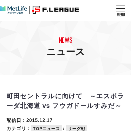
MENU
ニュースを読む
NEWS
NEWS
すべてのニュース
試合を観る
MATCHES
ニュース
リーグ戦
リーグカップ
メットライフ生命Ｆ１リーグ
クラブを知る
CLUB
Ｆチャレンジリーグ
U-23選抜
試合日程
クラブ
メットライフ生命Ｆ１リーグ
チケットを買う
順位表
TICKET
チケット
戦績表
町田セントラルに向けて ～エスポラ
メディア情報
エスポラーダ北海道
警告・退場・出場停止選手
フットサル日本代表
ーダ北海道 vs フウガドールすみだ～
バルドラール浦安
アリーナ情報
ARENA
個人ランキング｜ゴール
その他
フウガドールすみだ
個人ランキング｜シュート
配信日：2015.12.17
しながわシティ
個人ランキング｜シュート成功率
カテゴリ：
/
TOPニュース
リーグ戦
立川アスレティックFC