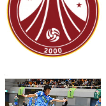
ヴォスクオーレ仙台
マルバ水戸FC
リガーレヴィア葛飾
Y．S．C．C．横浜
ヴィンセドール白山
アグレミーナ浜松
デウソン神戸
ポルセイド浜田
ミラクルスマイル新居浜
フウガドールすみだ
–