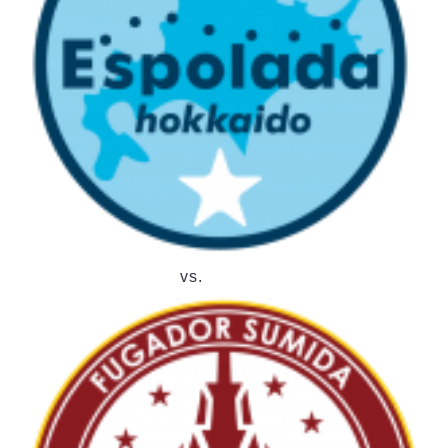
デウソン神戸
アリーナ情報
ポルセイド浜田
チケット情報
エスポラーダ北海道
ミラクルスマイル新居浜
過去の記録
バルドラール浦安
フウガドールすみだ
しながわシティ
立川アスレティックFC
ペスカドーラ町田
湘南ベルマーレ
ボアルース長野
FOLLOW US!
名古屋オーシャンズ
エスポラーダ北海道
vs.
シュライカー大阪
ボルクバレット北九州
バサジィ大分
選手の通算記録（Ｆ２）