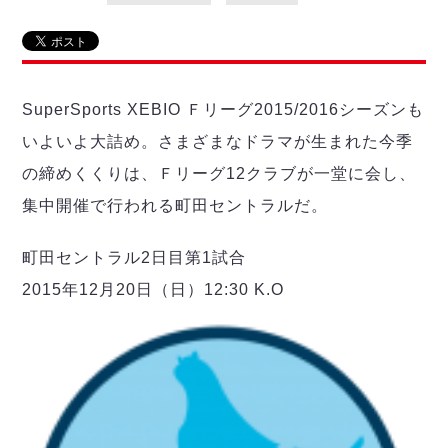
リーグ概要
ABOUT US
個人ランキング｜第2PK
ペスカドーラ町田
湘南ベルマーレ
メットライフ生命Ｆ２リーグ
リーグ概要
過去の記録
ARCHIVE
ボアルース長野
名古屋オーシャンズ
SuperSports XEBIO Ｆリーグ2015/2016シーズンも
試合日程
日本フットサルリーグについて
過去の試合記録
シュライカー大阪
プロジェクト
PROJECT
順位表
大会概要
いよいよ大詰め。さまざまなドラマが生まれた今季
ボルクバレット北九州
戦績表
リーグ要項
01
の締めくくりは、Ｆリーグ12クラブが一堂に会し、
ディビジョン1 試合記録
DIVISION
バサジィ大分
警告・退場・出場停止選手
クラブライセンス関連
ABeam AWARD
集中開催で行われる町田セントラルだ。
ディビジョン2 試合記録
個人ランキング｜ゴール
アリーナ観戦マナー&ルール
メットライフ生命Ｆ２リーグ
Ｆリーグカップ 試合記録
個人ランキング｜シュート
町田セントラル2日目第1試合
個人ランキング｜シュート成功率
リーグ統計データ
2015年12月20日（日）12:30 K.O
ヴォスクオーレ仙台
個人ランキング｜第2PK
マルバ水戸FC
記念ゴール
リガーレヴィア葛飾
メットライフ生命Ｆリーグカップ 2026
ハットトリック
Y．S．C．C．横浜
02
DIVISION
担当審判員
ヴィンセドール白山
試合日程・結果
アグレミーナ浜松
大会概要
選手の通算記録（Ｆ１）