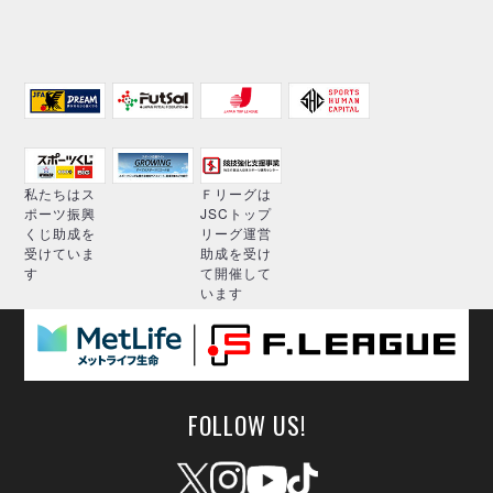
私たちはス
Ｆリーグは
ポーツ振興
JSCトップ
くじ助成を
リーグ運営
受けていま
助成を受け
す
て開催して
います
FOLLOW US!