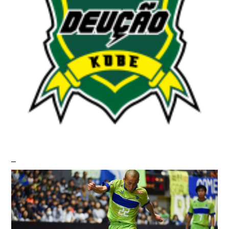
ヴォスクオーレ仙台
マルバ水戸FC
リガーレヴィア葛飾
Y．S．C．C．横浜
ヴィンセドール白山
アグレミーナ浜松
デウソン神戸
ポルセイド浜田
ミラクルスマイル新居浜
デウソン神戸
–