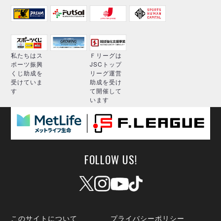
私たちはス
Ｆリーグは
ポーツ振興
JSCトップ
くじ助成を
リーグ運営
受けていま
助成を受け
す
て開催して
います
FOLLOW US!
このサイトについて
プライバシーポリシー