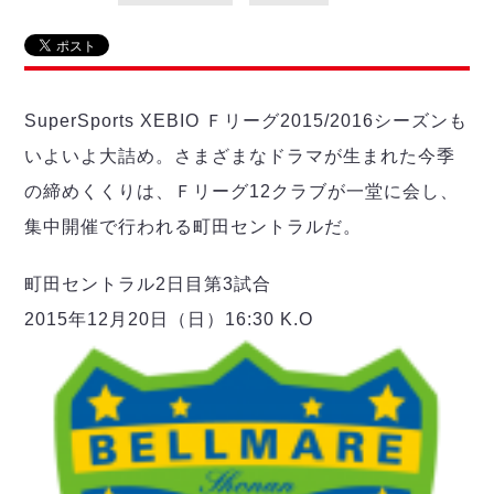
リーグ概要
ABOUT US
個人ランキング｜第2PK
ペスカドーラ町田
湘南ベルマーレ
メットライフ生命Ｆ２リーグ
リーグ概要
過去の記録
ARCHIVE
ボアルース長野
名古屋オーシャンズ
SuperSports XEBIO Ｆリーグ2015/2016シーズンも
試合日程
日本フットサルリーグについて
過去の試合記録
シュライカー大阪
プロジェクト
PROJECT
順位表
大会概要
いよいよ大詰め。さまざまなドラマが生まれた今季
ボルクバレット北九州
戦績表
リーグ要項
01
の締めくくりは、Ｆリーグ12クラブが一堂に会し、
ディビジョン1 試合記録
DIVISION
バサジィ大分
警告・退場・出場停止選手
クラブライセンス関連
ABeam AWARD
集中開催で行われる町田セントラルだ。
ディビジョン2 試合記録
個人ランキング｜ゴール
アリーナ観戦マナー&ルール
メットライフ生命Ｆ２リーグ
Ｆリーグカップ 試合記録
個人ランキング｜シュート
町田セントラル2日目第3試合
個人ランキング｜シュート成功率
リーグ統計データ
2015年12月20日（日）16:30 K.O
ヴォスクオーレ仙台
個人ランキング｜第2PK
マルバ水戸FC
記念ゴール
リガーレヴィア葛飾
メットライフ生命Ｆリーグカップ 2026
ハットトリック
Y．S．C．C．横浜
02
DIVISION
担当審判員
ヴィンセドール白山
試合日程・結果
アグレミーナ浜松
大会概要
選手の通算記録（Ｆ１）