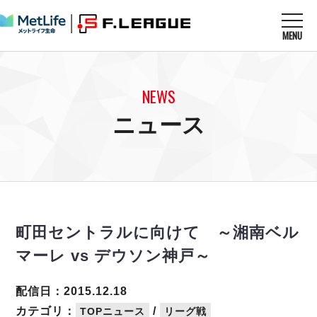
MENU
ニュースを読む
NEWS
NEWS
すべてのニュース
試合を観る
MATCHES
ニュース
リーグ戦
リーグカップ
メットライフ生命Ｆ１リーグ
クラブを知る
CLUB
Ｆチャレンジリーグ
U-23選抜
試合日程
クラブ
メットライフ生命Ｆ１リーグ
チケットを買う
順位表
TICKET
チケット
戦績表
町田セントラルに向けて ～湘南ベル
メディア情報
エスポラーダ北海道
警告・退場・出場停止選手
フットサル日本代表
マーレ vs デウソン神戸～
バルドラール浦安
アリーナ情報
ARENA
個人ランキング｜ゴール
その他
フウガドールすみだ
個人ランキング｜シュート
配信日：2015.12.18
しながわシティ
個人ランキング｜シュート成功率
カテゴリ：
/
TOPニュース
リーグ戦
立川アスレティックFC