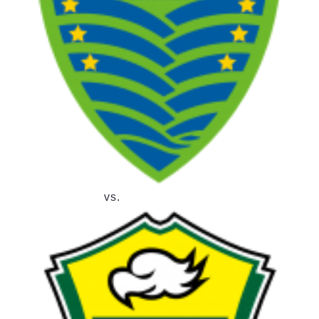
デウソン神戸
アリーナ情報
ポルセイド浜田
チケット情報
エスポラーダ北海道
ミラクルスマイル新居浜
過去の記録
バルドラール浦安
フウガドールすみだ
しながわシティ
立川アスレティックFC
ペスカドーラ町田
湘南ベルマーレ
ボアルース長野
FOLLOW US!
名古屋オーシャンズ
湘南ベルマーレ
vs.
シュライカー大阪
ボルクバレット北九州
バサジィ大分
選手の通算記録（Ｆ２）