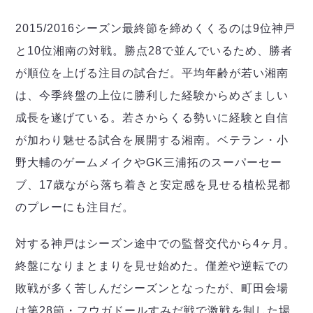
2015/2016シーズン最終節を締めくくるのは9位神戸
と10位湘南の対戦。勝点28で並んでいるため、勝者
が順位を上げる注目の試合だ。平均年齢が若い湘南
は、今季終盤の上位に勝利した経験からめざましい
成長を遂げている。若さからくる勢いに経験と自信
が加わり魅せる試合を展開する湘南。ベテラン・小
野大輔のゲームメイクやGK三浦拓のスーパーセー
ブ、17歳ながら落ち着きと安定感を見せる植松晃都
のプレーにも注目だ。
対する神戸はシーズン途中での監督交代から4ヶ月。
終盤になりまとまりを見せ始めた。僅差や逆転での
敗戦が多く苦しんだシーズンとなったが、町田会場
は第28節・フウガドールすみだ戦で激戦を制した場