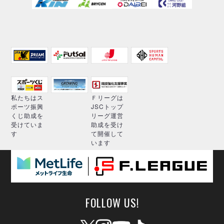
私たちはス
Ｆリーグは
ポーツ振興
JSCトップ
くじ助成を
リーグ運営
受けていま
助成を受け
す
て開催して
います
FOLLOW US!