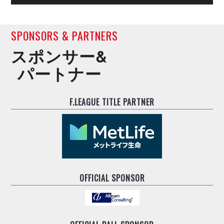
デウソン神戸
アリーナ情報
ポルセイド浜田
チケット情報
エスポラーダ北海道
ミラクルスマイル新居浜
SPONSORS & PARTNERS
過去の記録
バルドラール浦安
スポンサー&
フウガドールすみだ
しながわシティ
パートナー
立川アスレティックFC
ペスカドーラ町田
F.LEAGUE TITLE PARTNER
湘南ベルマーレ
ボアルース長野
FOLLOW US!
名古屋オーシャンズ
シュライカー大阪
ボルクバレット北九州
バサジィ大分
OFFICIAL SPONSOR
選手の通算記録（Ｆ２）