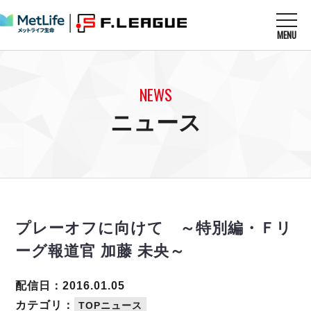
MENU
ニュースを読む
NEWS
NEWS
すべてのニュース
試合を観る
MATCHES
ニュース
リーグ戦
リーグカップ
メットライフ生命Ｆ１リーグ
クラブを知る
CLUB
Ｆチャレンジリーグ
U-23選抜
試合日程
クラブ
メットライフ生命Ｆ１リーグ
チケットを買う
順位表
TICKET
チケット
戦績表
プレーオフに向けて ～特別編・Ｆリ
メディア情報
エスポラーダ北海道
警告・退場・出場停止選手
フットサル日本代表
ーグ報道官 加藤 未央～
バルドラール浦安
アリーナ情報
ARENA
個人ランキング｜ゴール
その他
フウガドールすみだ
個人ランキング｜シュート
配信日：2016.01.05
しながわシティ
個人ランキング｜シュート成功率
カテゴリ：
TOPニュース
立川アスレティックFC