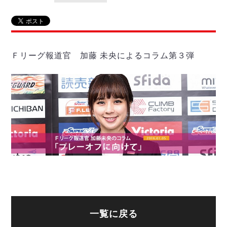
リーグ概要
ABOUT US
個人ランキング｜第2PK
ペスカドーラ町田
湘南ベルマーレ
メットライフ生命Ｆ２リーグ
リーグ概要
過去の記録
ARCHIVE
ボアルース長野
名古屋オーシャンズ
Ｆリーグ報道官 加藤 未央によるコラム第３弾
試合日程
日本フットサルリーグについて
過去の試合記録
シュライカー大阪
プロジェクト
PROJECT
順位表
大会概要
ボルクバレット北九州
戦績表
リーグ要項
01
ディビジョン1 試合記録
DIVISION
バサジィ大分
警告・退場・出場停止選手
クラブライセンス関連
ABeam AWARD
ディビジョン2 試合記録
個人ランキング｜ゴール
アリーナ観戦マナー&ルール
メットライフ生命Ｆ２リーグ
Ｆリーグカップ 試合記録
個人ランキング｜シュート
個人ランキング｜シュート成功率
リーグ統計データ
ヴォスクオーレ仙台
個人ランキング｜第2PK
マルバ水戸FC
記念ゴール
リガーレヴィア葛飾
メットライフ生命Ｆリーグカップ 2026
ハットトリック
Y．S．C．C．横浜
02
DIVISION
担当審判員
ヴィンセドール白山
試合日程・結果
一覧に戻る
アグレミーナ浜松
大会概要
選手の通算記録（Ｆ１）