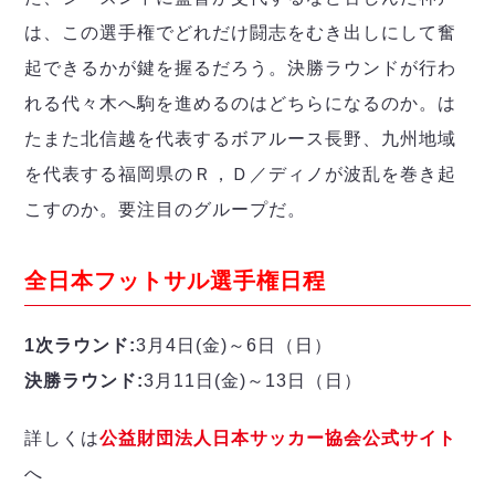
ヴォスクオーレ仙台
は、この選手権でどれだけ闘志をむき出しにして奮
マルバ水戸FC
リガーレヴィア葛飾
起できるかが鍵を握るだろう。決勝ラウンドが行わ
Y．S．C．C．横浜
れる代々木へ駒を進めるのはどちらになるのか。は
ヴィンセドール白山
たまた北信越を代表するボアルース長野、九州地域
アグレミーナ浜松
を代表する福岡県のＲ，Ｄ／ディノが波乱を巻き起
デウソン神戸
こすのか。要注目のグループだ。
ポルセイド浜田
ミラクルスマイル新居浜
全日本フットサル選手権日程
1次ラウンド:
3月4日(金)～6日（日）
決勝ラウンド:
3月11日(金)～13日（日）
詳しくは
公益財団法人日本サッカー協会公式サイト
へ