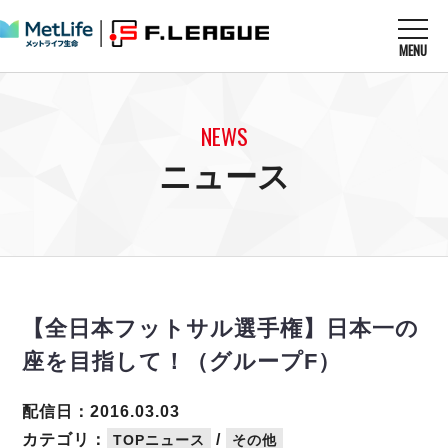
MENU
ニュースを読む
NEWS
NEWS
すべてのニュース
試合を観る
MATCHES
ニュース
リーグ戦
リーグカップ
メットライフ生命Ｆ１リーグ
クラブを知る
CLUB
Ｆチャレンジリーグ
U-23選抜
試合日程
クラブ
メットライフ生命Ｆ１リーグ
チケットを買う
順位表
TICKET
チケット
戦績表
【全日本フットサル選手権】日本一の
メディア情報
エスポラーダ北海道
警告・退場・出場停止選手
フットサル日本代表
座を目指して！（グループF）
バルドラール浦安
アリーナ情報
ARENA
個人ランキング｜ゴール
その他
フウガドールすみだ
個人ランキング｜シュート
配信日：2016.03.03
しながわシティ
個人ランキング｜シュート成功率
カテゴリ：
/
TOPニュース
その他
立川アスレティックFC