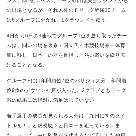
ンズ、同2位のペスカドーラ町田は決勝ラウンドから
デウソン神戸
アリーナ情報
ポルセイド浜田
の出場となるが、それ以外のＦリーグ所属10チーム
チケット情報
エスポラーダ北海道
ミラクルスマイル新居浜
過去の記録
は6グループに分かれ、1次ラウンドを戦う。
バルドラール浦安
フウガドールすみだ
4日から6日の3連戦でグループ1位を勝ち取ったチー
しながわシティ
ムは、闘いの場を東京・国立代々木競技場第一体育
立川アスレティックFC
館に移し、日本一の座を目指し、熱い戦いを繰り広
ペスカドーラ町田
湘南ベルマーレ
げることとなる。
ボアルース長野
FOLLOW US!
グループFには年間順位7位のバサジィ大分、年間順
名古屋オーシャンズ
シュライカー大阪
位9位のデウソン神戸が入った。2クラブともリーグ
ボルクバレット北九州
戦の結果には絶対に満足はしていない。
バサジィ大分
若手選手の成長が見られる大分は「九州に初のタイ
選手の通算記録（Ｆ２）
トルを！」と虎視眈々と日本一を狙っている。ま
た、シーズン中に監督が交代するなど苦しんだ神戸