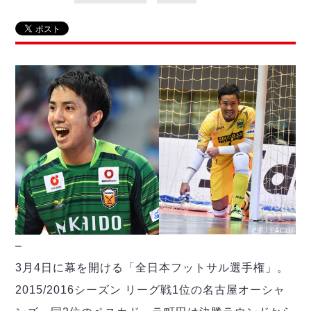
リーグ概要
ABOUT US
個人ランキング｜第2PK
ペスカドーラ町田
湘南ベルマーレ
メットライフ生命Ｆ２リーグ
リーグ概要
過去の記録
ARCHIVE
ボアルース長野
名古屋オーシャンズ
試合日程
日本フットサルリーグについて
過去の試合記録
シュライカー大阪
プロジェクト
PROJECT
順位表
大会概要
ボルクバレット北九州
戦績表
リーグ要項
01
ディビジョン1 試合記録
DIVISION
バサジィ大分
警告・退場・出場停止選手
クラブライセンス関連
ABeam AWARD
ディビジョン2 試合記録
個人ランキング｜ゴール
アリーナ観戦マナー&ルール
メットライフ生命Ｆ２リーグ
Ｆリーグカップ 試合記録
個人ランキング｜シュート
個人ランキング｜シュート成功率
リーグ統計データ
ヴォスクオーレ仙台
個人ランキング｜第2PK
マルバ水戸FC
記念ゴール
リガーレヴィア葛飾
メットライフ生命Ｆリーグカップ 2026
–
ハットトリック
Y．S．C．C．横浜
02
3月4日に幕を開ける「全日本フットサル選手権」。
DIVISION
担当審判員
ヴィンセドール白山
試合日程・結果
2015/2016シーズン リーグ戦1位の名古屋オーシャ
アグレミーナ浜松
大会概要
選手の通算記録（Ｆ１）