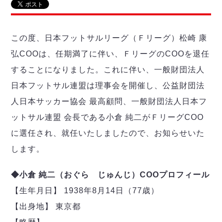
リーグ概要
ABOUT US
個人ランキング｜第2PK
ペスカドーラ町田
湘南ベルマーレ
メットライフ生命Ｆ２リーグ
リーグ概要
過去の記録
ARCHIVE
この度、日本フットサルリーグ（Ｆリーグ）松崎 康
ボアルース長野
名古屋オーシャンズ
弘COOは、任期満了に伴い、ＦリーグのCOOを退任
試合日程
日本フットサルリーグについて
過去の試合記録
シュライカー大阪
プロジェクト
PROJECT
順位表
大会概要
することになりました。これに伴い、一般財団法人
ボルクバレット北九州
戦績表
リーグ要項
日本フットサル連盟は理事会を開催し、公益財団法
01
ディビジョン1 試合記録
DIVISION
バサジィ大分
警告・退場・出場停止選手
クラブライセンス関連
ABeam AWARD
人日本サッカー協会 最高顧問、一般財団法人日本フ
ディビジョン2 試合記録
個人ランキング｜ゴール
アリーナ観戦マナー&ルール
メットライフ生命Ｆ２リーグ
Ｆリーグカップ 試合記録
ットサル連盟 会長である小倉 純二がＦリーグCOO
個人ランキング｜シュート
に選任され、就任いたしましたので、お知らせいた
個人ランキング｜シュート成功率
リーグ統計データ
ヴォスクオーレ仙台
します。
個人ランキング｜第2PK
マルバ水戸FC
記念ゴール
リガーレヴィア葛飾
メットライフ生命Ｆリーグカップ 2026
◆小倉 純二（おぐら じゅんじ）COOプロフィール
ハットトリック
Y．S．C．C．横浜
02
【生年月日】 1938年8月14日（77歳）
DIVISION
担当審判員
ヴィンセドール白山
試合日程・結果
【出身地】 東京都
アグレミーナ浜松
大会概要
選手の通算記録（Ｆ１）