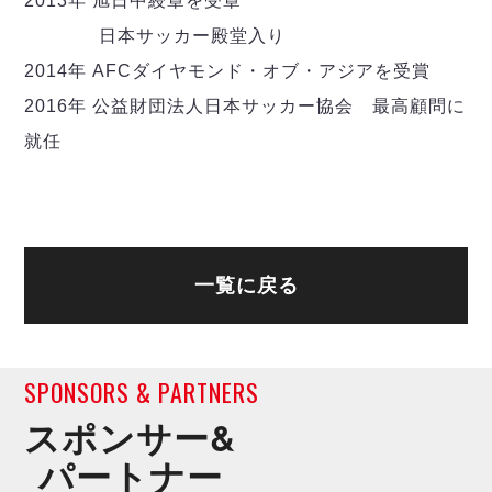
2013年 旭日中綬章を受章
ヴォスクオーレ仙台
マルバ水戸FC
日本サッカー殿堂入り
リガーレヴィア葛飾
2014年 AFCダイヤモンド・オブ・アジアを受賞
Y．S．C．C．横浜
2016年 公益財団法人日本サッカー協会 最高顧問に
ヴィンセドール白山
就任
アグレミーナ浜松
デウソン神戸
ポルセイド浜田
ミラクルスマイル新居浜
一覧に戻る
SPONSORS & PARTNERS
スポンサー&
パートナー