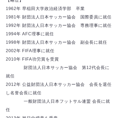
【略歴】
デウソン神戸
アリーナ情報
ポルセイド浜田
1962年 早稲田大学政治経済学部 卒業
チケット情報
エスポラーダ北海道
ミラクルスマイル新居浜
1981年 財団法人日本サッカー協会 国際委員に就任
過去の記録
バルドラール浦安
1992年 財団法人日本サッカー協会 専務理事に就任
フウガドールすみだ
1994年 AFC理事に就任
しながわシティ
立川アスレティックFC
1998年 財団法人日本サッカー協会 副会長に就任
ペスカドーラ町田
2002年 FIFA理事に就任
湘南ベルマーレ
2010年 FIFA功労賞を受賞
ボアルース長野
FOLLOW US!
財団法人日本サッカー協会 第12代会長に
名古屋オーシャンズ
就任
シュライカー大阪
2012年 公益財団法人日本サッカー協会 会長を退任
ボルクバレット北九州
バサジィ大分
し名誉会長に就任
一般財団法人日本フットサル連盟 会長に就
選手の通算記録（Ｆ２）
任