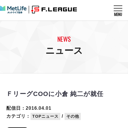
MENU
ニュースを読む
NEWS
NEWS
すべてのニュース
試合を観る
MATCHES
ニュース
リーグ戦
リーグカップ
メットライフ生命Ｆ１リーグ
クラブを知る
CLUB
Ｆチャレンジリーグ
U-23選抜
試合日程
クラブ
メットライフ生命Ｆ１リーグ
チケットを買う
順位表
TICKET
チケット
戦績表
ＦリーグCOOに小倉 純二が就任
メディア情報
エスポラーダ北海道
警告・退場・出場停止選手
フットサル日本代表
バルドラール浦安
アリーナ情報
ARENA
個人ランキング｜ゴール
配信日：2016.04.01
その他
フウガドールすみだ
個人ランキング｜シュート
カテゴリ：
/
TOPニュース
その他
しながわシティ
個人ランキング｜シュート成功率
立川アスレティックFC