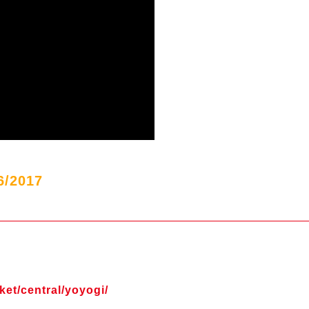
/2017
cket/central/yoyogi/