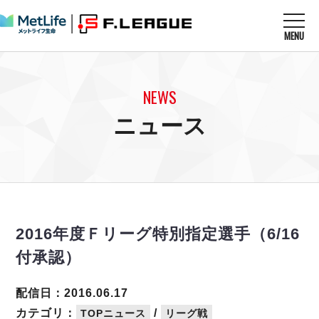
MENU
ニュースを読む
NEWS
NEWS
すべてのニュース
試合を観る
MATCHES
ニュース
リーグ戦
リーグカップ
メットライフ生命Ｆ１リーグ
クラブを知る
CLUB
Ｆチャレンジリーグ
U-23選抜
試合日程
クラブ
メットライフ生命Ｆ１リーグ
チケットを買う
順位表
TICKET
チケット
戦績表
2016年度Ｆリーグ特別指定選手（6/16
メディア情報
エスポラーダ北海道
警告・退場・出場停止選手
フットサル日本代表
付承認）
バルドラール浦安
アリーナ情報
ARENA
個人ランキング｜ゴール
その他
フウガドールすみだ
個人ランキング｜シュート
配信日：2016.06.17
しながわシティ
個人ランキング｜シュート成功率
カテゴリ：
/
TOPニュース
リーグ戦
立川アスレティックFC