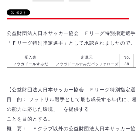
リーグ概要
ABOUT US
個人ランキング｜第2PK
ペスカドーラ町田
湘南ベルマーレ
メットライフ生命Ｆ２リーグ
リーグ概要
過去の記録
ARCHIVE
ボアルース長野
名古屋オーシャンズ
公益財団法人日本サッカー協会 Ｆリーグ特別指定選手
試合日程
日本フットサルリーグについて
過去の試合記録
シュライカー大阪
プロジェクト
PROJECT
順位表
大会概要
「Ｆリーグ特別指定選手」として承認されましたので、
ボルクバレット北九州
戦績表
リーグ要項
01
ディビジョン1 試合記録
DIVISION
バサジィ大分
受入先
所属元
No.
警告・退場・出場停止選手
クラブライセンス関連
ABeam AWARD
ディビジョン2 試合記録
フウガドールすみだ
フウガドールすみだバッファローズ
38
個人ランキング｜ゴール
アリーナ観戦マナー&ルール
メットライフ生命Ｆ２リーグ
Ｆリーグカップ 試合記録
個人ランキング｜シュート
個人ランキング｜シュート成功率
リーグ統計データ
ヴォスクオーレ仙台
【公益財団法人日本サッカー協会 Ｆリーグ特別指定選
個人ランキング｜第2PK
マルバ水戸FC
目 的： フットサル選手として最も成長する年代に、
記念ゴール
リガーレヴィア葛飾
メットライフ生命Ｆリーグカップ 2026
の能力に応じた環境」 を提供する
ハットトリック
Y．S．C．C．横浜
02
DIVISION
ことを目的とする。
担当審判員
ヴィンセドール白山
試合日程・結果
概 要： Ｆクラブ以外の公益財団法人日本サッカー協
アグレミーナ浜松
大会概要
選手の通算記録（Ｆ１）