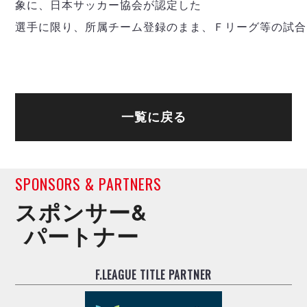
デウソン神戸
象に、日本サッカー協会が認定した
アリーナ情報
ポルセイド浜田
チケット情報
選手に限り、所属チーム登録のまま、Ｆリーグ等の試合
エスポラーダ北海道
ミラクルスマイル新居浜
過去の記録
バルドラール浦安
フウガドールすみだ
しながわシティ
立川アスレティックFC
一覧に戻る
ペスカドーラ町田
湘南ベルマーレ
ボアルース長野
FOLLOW US!
SPONSORS & PARTNERS
名古屋オーシャンズ
シュライカー大阪
スポンサー&
ボルクバレット北九州
パートナー
バサジィ大分
選手の通算記録（Ｆ２）
F.LEAGUE TITLE PARTNER