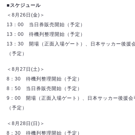
ヴォスクオーレ仙台
■スケジュール
マルバ水戸FC
＜8月26日(金)＞
リガーレヴィア葛飾
13：00 当日券販売開始（予定）
Y．S．C．C．横浜
ヴィンセドール白山
13：00 待機列整理開始（予定）
アグレミーナ浜松
13：30 開場（正面入場ゲート）、日本サッカー後援
デウソン神戸
（予定）
ポルセイド浜田
ミラクルスマイル新居浜
＜8月27日(土)＞
8：30 待機列整理開始（予定）
8：50 当日券販売開始（予定）
9：00 開場（正面入場ゲート）、日本サッカー後援会
（予定）
＜8月28日(日)＞
8：30 待機列整理開始（予定）