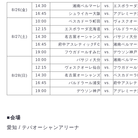
デウソン神戸
アリーナ情報
14:30
湘南ベルマーレ
vs.
エスポラーダ
ポルセイド浜田
8/26(金)
チケット情報
16:45
シュライカー大阪
vs.
アグレミーナ
エスポラーダ北海道
ミラクルスマイル新居浜
過去の記録
10:00
ペスカドーラ町田
vs.
ヴォスクオー
バルドラール浦安
12:15
エスポラーダ北海道
vs.
バルドラール
フウガドールすみだ
8/27(土)
14:30
名古屋オーシャンズ
vs.
バサジィ大分
しながわシティ
16:45
府中アスレティックFＣ
vs.
湘南ベルマー
立川アスレティックFC
19:00
フウガドールすみだ
vs.
デウソン神戸
ペスカドーラ町田
10:00
バサジィ大分
vs.
湘南ベルマー
湘南ベルマーレ
12:15
ヴォスクオーレ仙台
vs.
フウガドール
ボアルース長野
14:30
名古屋オーシャンズ
vs.
ペスカドーラ
8/28(日)
FOLLOW US!
名古屋オーシャンズ
16:45
バルドラール浦安
vs.
府中アスレテ
シュライカー大阪
19:00
デウソン神戸
vs.
アグレミーナ
ボルクバレット北九州
バサジィ大分
■会場
選手の通算記録（Ｆ２）
愛知 / テバオーシャンアリーナ