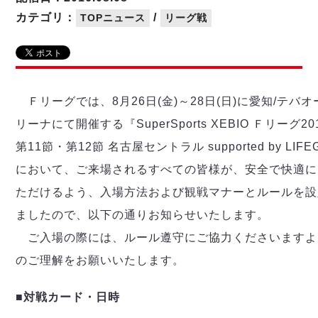
リーグ概要
ABOUT US
個人ランキング｜第2PK
ペスカドーラ町田
カテゴリ：
/
TOPニュース
リーグ戦
湘南ベルマーレ
メットライフ生命Ｆ２リーグ
リーグ概要
過去の記録
ARCHIVE
ボアルース長野
名古屋オーシャンズ
試合日程
日本フットサルリーグについて
過去の試合記録
シュライカー大阪
プロジェクト
PROJECT
順位表
大会概要
Ｆリーグでは、8月26日(金)～28日(日)に愛知/テバ
ボルクバレット北九州
戦績表
リーグ要項
01
リーナにて開催する『SuperSports XEBIO Ｆリーグ201
ディビジョン1 試合記録
DIVISION
バサジィ大分
警告・退場・出場停止選手
クラブライセンス関連
ABeam AWARD
第11節・第12節 名古屋セントラル supported by LIF
ディビジョン2 試合記録
個人ランキング｜ゴール
アリーナ観戦マナー&ルール
メットライフ生命Ｆ２リーグ
Ｆリーグカップ 試合記録
において、ご来場されるすべての皆様が、安全で快適に
個人ランキング｜シュート
ただけるよう、入場方法および観戦マナーとルールを設
個人ランキング｜シュート成功率
リーグ統計データ
ヴォスクオーレ仙台
個人ランキング｜第2PK
ましたので、以下の通りお知らせいたします。
マルバ水戸FC
ご入場の際には、ルール遵守にご協力くださいますよ
記念ゴール
リガーレヴィア葛飾
メットライフ生命Ｆリーグカップ 2026
のご理解をお願いいたします。
ハットトリック
Y．S．C．C．横浜
02
DIVISION
担当審判員
ヴィンセドール白山
試合日程・結果
■対戦カード・日時
アグレミーナ浜松
大会概要
選手の通算記録（Ｆ１）