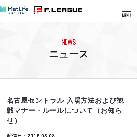
MENU
ニュースを読む
NEWS
NEWS
すべてのニュース
試合を観る
MATCHES
ニュース
リーグ戦
リーグカップ
メットライフ生命Ｆ１リーグ
クラブを知る
CLUB
Ｆチャレンジリーグ
U-23選抜
試合日程
クラブ
メットライフ生命Ｆ１リーグ
チケットを買う
順位表
TICKET
チケット
戦績表
名古屋セントラル 入場方法および観
メディア情報
エスポラーダ北海道
警告・退場・出場停止選手
フットサル日本代表
戦マナー・ルールについて（お知ら
バルドラール浦安
アリーナ情報
ARENA
個人ランキング｜ゴール
その他
せ）
フウガドールすみだ
個人ランキング｜シュート
しながわシティ
個人ランキング｜シュート成功率
配信日：2016.08.08
立川アスレティックFC