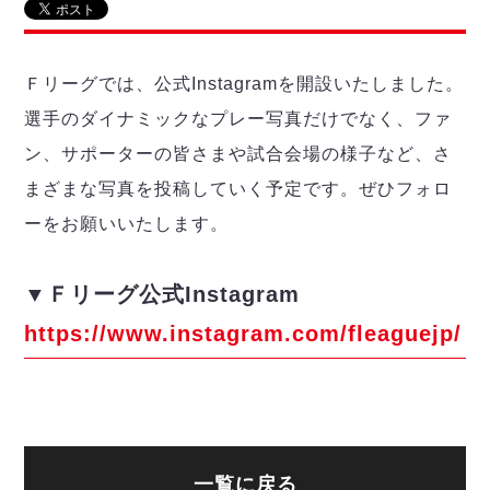
リーグ概要
ABOUT US
個人ランキング｜第2PK
ペスカドーラ町田
湘南ベルマーレ
メットライフ生命Ｆ２リーグ
リーグ概要
過去の記録
ARCHIVE
Ｆリーグでは、公式Instagramを開設いたしました。
ボアルース長野
名古屋オーシャンズ
選手のダイナミックなプレー写真だけでなく、ファ
試合日程
日本フットサルリーグについて
過去の試合記録
シュライカー大阪
プロジェクト
PROJECT
順位表
大会概要
ン、サポーターの皆さまや試合会場の様子など、さ
ボルクバレット北九州
戦績表
リーグ要項
まざまな写真を投稿していく予定です。ぜひフォロ
01
ディビジョン1 試合記録
DIVISION
バサジィ大分
警告・退場・出場停止選手
クラブライセンス関連
ABeam AWARD
ーをお願いいたします。
ディビジョン2 試合記録
個人ランキング｜ゴール
アリーナ観戦マナー&ルール
メットライフ生命Ｆ２リーグ
Ｆリーグカップ 試合記録
個人ランキング｜シュート
▼Ｆリーグ公式Instagram
個人ランキング｜シュート成功率
リーグ統計データ
ヴォスクオーレ仙台
個人ランキング｜第2PK
https://www.instagram.com/fleaguejp/
マルバ水戸FC
記念ゴール
リガーレヴィア葛飾
メットライフ生命Ｆリーグカップ 2026
ハットトリック
Y．S．C．C．横浜
02
DIVISION
担当審判員
ヴィンセドール白山
試合日程・結果
アグレミーナ浜松
大会概要
選手の通算記録（Ｆ１）
一覧に戻る