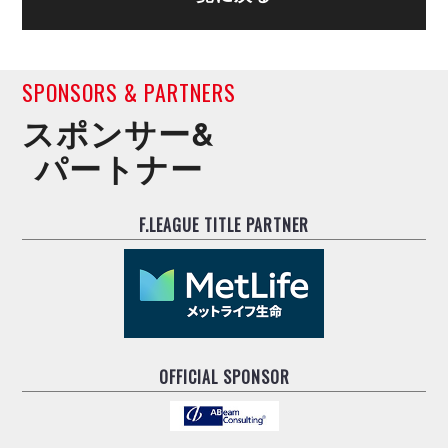
デウソン神戸
アリーナ情報
ポルセイド浜田
チケット情報
エスポラーダ北海道
ミラクルスマイル新居浜
過去の記録
バルドラール浦安
SPONSORS & PARTNERS
フウガドールすみだ
スポンサー&
しながわシティ
パートナー
立川アスレティックFC
ペスカドーラ町田
湘南ベルマーレ
F.LEAGUE TITLE PARTNER
ボアルース長野
FOLLOW US!
名古屋オーシャンズ
シュライカー大阪
ボルクバレット北九州
バサジィ大分
OFFICIAL SPONSOR
選手の通算記録（Ｆ２）