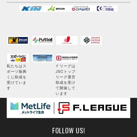
私たちはス
Ｆリーグは
ポーツ振興
JSCトップ
くじ助成を
リーグ運営
受けていま
助成を受け
す
て開催して
います
FOLLOW US!