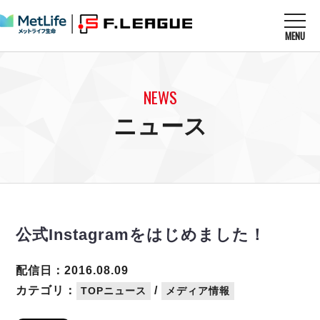
MENU
ニュースを読む
NEWS
NEWS
すべてのニュース
試合を観る
MATCHES
ニュース
リーグ戦
リーグカップ
メットライフ生命Ｆ１リーグ
クラブを知る
CLUB
Ｆチャレンジリーグ
U-23選抜
試合日程
クラブ
メットライフ生命Ｆ１リーグ
チケットを買う
順位表
TICKET
チケット
戦績表
公式Instagramをはじめました！
メディア情報
エスポラーダ北海道
警告・退場・出場停止選手
フットサル日本代表
バルドラール浦安
アリーナ情報
ARENA
個人ランキング｜ゴール
配信日：2016.08.09
その他
フウガドールすみだ
個人ランキング｜シュート
カテゴリ：
/
TOPニュース
メディア情報
しながわシティ
個人ランキング｜シュート成功率
立川アスレティックFC