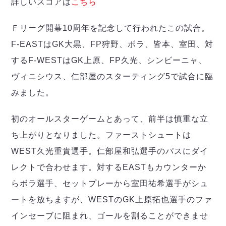
ヴォスクオーレ仙台
詳しいスコアは
こちら
マルバ水戸FC
Ｆリーグ開幕10周年を記念して行われたこの試合。
リガーレヴィア葛飾
Y．S．C．C．横浜
F-EASTはGK大黒、FP狩野、ボラ、皆本、室田、対
ヴィンセドール白山
するF-WESTはGK上原、FP久光、シンビーニャ、
アグレミーナ浜松
ヴィニシウス、仁部屋のスターティング5で試合に臨
デウソン神戸
みました。
ポルセイド浜田
ミラクルスマイル新居浜
初のオールスターゲームとあって、前半は慎重な立
ち上がりとなりました。ファーストシュートは
WEST久光重貴選手。仁部屋和弘選手のパスにダイ
レクトで合わせます。対するEASTもカウンターか
らボラ選手、セットプレーから室田祐希選手がシュ
ートを放ちますが、WESTのGK上原拓也選手のファ
インセーブに阻まれ、ゴールを割ることができませ