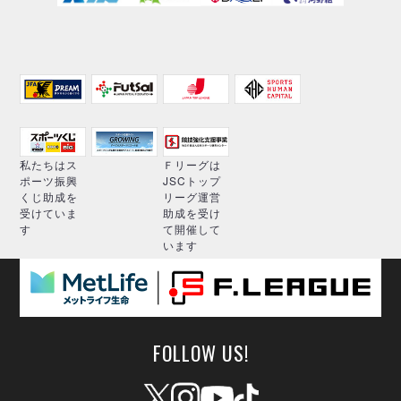
私たちはス
Ｆリーグは
ポーツ振興
JSCトップ
くじ助成を
リーグ運営
受けていま
助成を受け
す
て開催して
います
FOLLOW US!