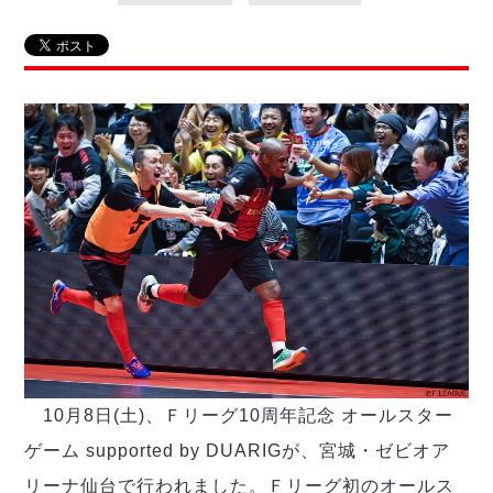
リーグ概要
ABOUT US
個人ランキング｜第2PK
ペスカドーラ町田
湘南ベルマーレ
メットライフ生命Ｆ２リーグ
リーグ概要
過去の記録
ARCHIVE
ボアルース長野
名古屋オーシャンズ
試合日程
日本フットサルリーグについて
過去の試合記録
シュライカー大阪
プロジェクト
PROJECT
順位表
大会概要
ボルクバレット北九州
戦績表
リーグ要項
01
ディビジョン1 試合記録
DIVISION
バサジィ大分
警告・退場・出場停止選手
クラブライセンス関連
ABeam AWARD
ディビジョン2 試合記録
個人ランキング｜ゴール
アリーナ観戦マナー&ルール
メットライフ生命Ｆ２リーグ
Ｆリーグカップ 試合記録
個人ランキング｜シュート
個人ランキング｜シュート成功率
リーグ統計データ
ヴォスクオーレ仙台
個人ランキング｜第2PK
マルバ水戸FC
記念ゴール
リガーレヴィア葛飾
メットライフ生命Ｆリーグカップ 2026
ハットトリック
Y．S．C．C．横浜
10月8日(土)、Ｆリーグ10周年記念 オールスター
02
DIVISION
担当審判員
ヴィンセドール白山
試合日程・結果
ゲーム supported by DUARIGが、宮城・ゼビオア
アグレミーナ浜松
大会概要
選手の通算記録（Ｆ１）
リーナ仙台で行われました。Ｆリーグ初のオールス