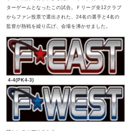
デウソン神戸
アリーナ情報
ターゲームとなったこの試合。Ｆリーグ全12クラブ
ポルセイド浜田
チケット情報
エスポラーダ北海道
ミラクルスマイル新居浜
からファン投票で選出された、24名の選手と4名の
過去の記録
バルドラール浦安
監督が熱戦を繰り広げ、会場を沸かせました。
フウガドールすみだ
しながわシティ
立川アスレティックFC
ペスカドーラ町田
湘南ベルマーレ
ボアルース長野
FOLLOW US!
名古屋オーシャンズ
4-4(PK4-3)
シュライカー大阪
ボルクバレット北九州
バサジィ大分
選手の通算記録（Ｆ２）