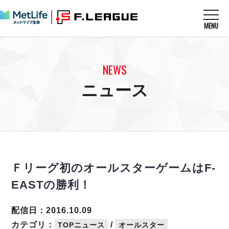
MENU
ニュースを読む
NEWS
NEWS
すべてのニュース
試合を観る
MATCHES
ニュース
リーグ戦
リーグカップ
メットライフ生命Ｆ１リーグ
クラブを知る
CLUB
Ｆチャレンジリーグ
U-23選抜
試合日程
クラブ
メットライフ生命Ｆ１リーグ
チケットを買う
順位表
TICKET
チケット
戦績表
Ｆリーグ初のオールスターゲームはF-
メディア情報
エスポラーダ北海道
警告・退場・出場停止選手
フットサル日本代表
EASTの勝利！
バルドラール浦安
アリーナ情報
ARENA
個人ランキング｜ゴール
その他
フウガドールすみだ
個人ランキング｜シュート
配信日：2016.10.09
しながわシティ
個人ランキング｜シュート成功率
カテゴリ：
/
TOPニュース
オールスター
立川アスレティックFC