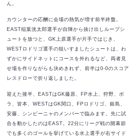
ん。
カウンターの応酬に会場の熱気が増す前半終盤。
EAST稲葉洸太郎選手が自陣から抜け出しループシ
ュートを放つと、GK上原選手が片手ではじき、
WESTロドリゴ選手の狙いすましたシュートは、わ
ずかにサイドネットにコースを外れるなど、両者見
せ場を作りながらも決めきれず、前半は0-0のスコア
レスドローで折り返しました。
迎えた後半、EASTはGK藤原、FP水上、狩野、ボ
ラ、皆本、WESTはGK関口、FPロドリゴ、銀島、
安藤、シンビーニャのメンバーで臨みます。先に試
合を動かしたのはEAST。22分にリーグ戦の開幕節
でも多くのゴールを挙げている水上選手が右サイド