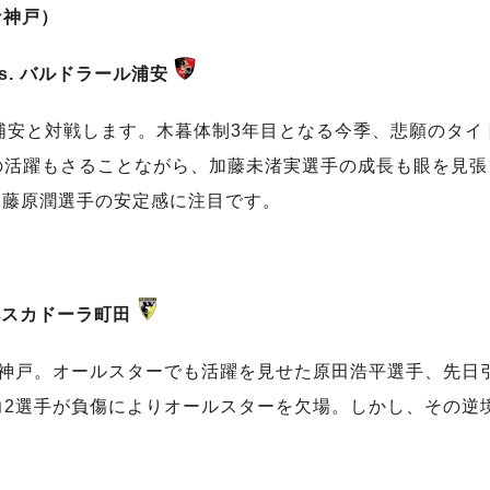
ナ神戸）
s. バルドラール浦安
浦安と対戦します。木暮体制3年目となる今季、悲願のタ
の活躍もさることながら、加藤未渚実選手の成長も眼を見張
K藤原潤選手の安定感に注目です。
 ペスカドーラ町田
る神戸。オールスターでも活躍を見せた原田浩平選手、先日
力2選手が負傷によりオールスターを欠場。しかし、その逆