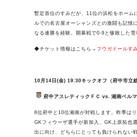
暫定首位のすみだが、11位の浜松をホーム
ルでの名古屋オーシャンズとの激闘も記憶
なる連勝を経験。開幕戦で0-9と惨敗した
◆チケット情報はこちら→
フウガドールす
10月14日(金) 19:30キックオフ（府中市
府中アスレティックＦＣ vs. 湘南ベル
8位府中と10位湘南が対戦します。昨季は
GKフィウーザ選手が新加入、GK上原拓也
出に向け、どちらにとっても負けられない