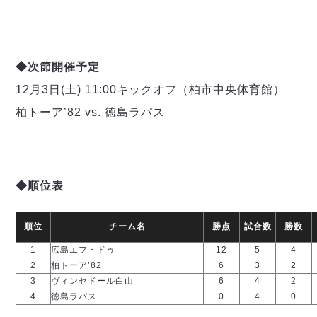
デウソン神戸
アリーナ情報
ポルセイド浜田
チケット情報
エスポラーダ北海道
ミラクルスマイル新居浜
過去の記録
バルドラール浦安
◆次節開催予定
フウガドールすみだ
12月3日(土) 11:00キックオフ（柏市中央体育館）
しながわシティ
柏トーア’82 vs. 徳島ラパス
立川アスレティックFC
ペスカドーラ町田
湘南ベルマーレ
ボアルース長野
FOLLOW US!
◆順位表
名古屋オーシャンズ
シュライカー大阪
ボルクバレット北九州
順位
チーム名
勝点
試合数
勝数
バサジィ大分
1
広島エフ・ドゥ
12
5
4
2
柏トーア’82
6
3
2
選手の通算記録（Ｆ２）
3
ヴィンセドール白山
6
4
2
4
徳島ラパス
0
4
0