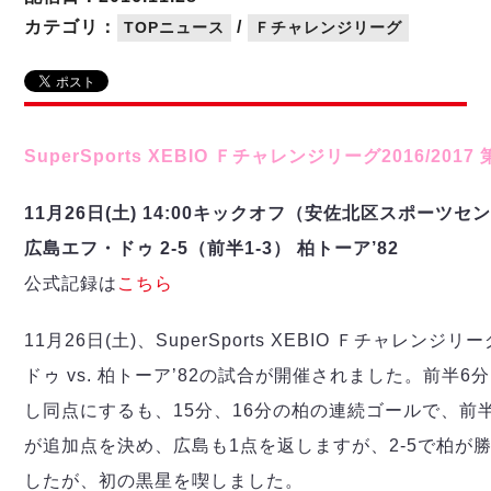
リーグ概要
ABOUT US
個人ランキング｜第2PK
ペスカドーラ町田
カテゴリ：
/
TOPニュース
Ｆチャレンジリーグ
湘南ベルマーレ
メットライフ生命Ｆ２リーグ
リーグ概要
過去の記録
ARCHIVE
ボアルース長野
名古屋オーシャンズ
試合日程
日本フットサルリーグについて
過去の試合記録
シュライカー大阪
プロジェクト
PROJECT
順位表
大会概要
SuperSports XEBIO Ｆチャレンジリーグ2016/2017 
ボルクバレット北九州
戦績表
リーグ要項
01
ディビジョン1 試合記録
DIVISION
バサジィ大分
警告・退場・出場停止選手
クラブライセンス関連
ABeam AWARD
11月26日(土) 14:00キックオフ（安佐北区スポーツセ
ディビジョン2 試合記録
個人ランキング｜ゴール
アリーナ観戦マナー&ルール
広島エフ・ドゥ 2-5（前半1-3） 柏トーア’82
メットライフ生命Ｆ２リーグ
Ｆリーグカップ 試合記録
個人ランキング｜シュート
公式記録は
こちら
個人ランキング｜シュート成功率
リーグ統計データ
ヴォスクオーレ仙台
個人ランキング｜第2PK
11月26日(土)、SuperSports XEBIO Ｆチャレンジリー
マルバ水戸FC
記念ゴール
ドゥ vs. 柏トーア’82の試合が開催されました。前半
リガーレヴィア葛飾
メットライフ生命Ｆリーグカップ 2026
ハットトリック
Y．S．C．C．横浜
し同点にするも、15分、16分の柏の連続ゴールで、前半
02
DIVISION
担当審判員
ヴィンセドール白山
試合日程・結果
が追加点を決め、広島も1点を返しますが、2-5で柏が
アグレミーナ浜松
大会概要
したが、初の黒星を喫しました。
選手の通算記録（Ｆ１）