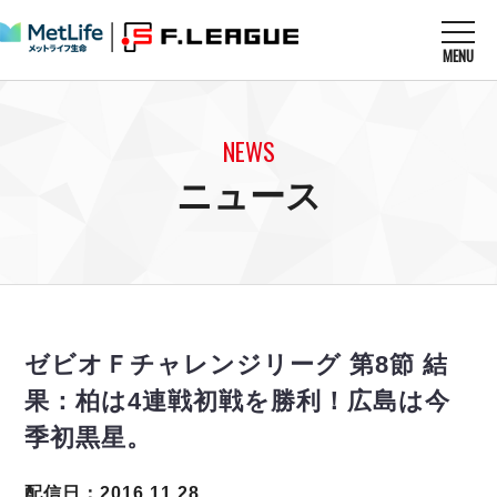
MENU
ニュースを読む
NEWS
NEWS
すべてのニュース
試合を観る
MATCHES
ニュース
リーグ戦
リーグカップ
メットライフ生命Ｆ１リーグ
クラブを知る
CLUB
Ｆチャレンジリーグ
U-23選抜
試合日程
クラブ
メットライフ生命Ｆ１リーグ
チケットを買う
順位表
TICKET
チケット
戦績表
ゼビオＦチャレンジリーグ 第8節 結
メディア情報
エスポラーダ北海道
警告・退場・出場停止選手
フットサル日本代表
果：柏は4連戦初戦を勝利！広島は今
バルドラール浦安
アリーナ情報
ARENA
個人ランキング｜ゴール
その他
季初黒星。
フウガドールすみだ
個人ランキング｜シュート
しながわシティ
個人ランキング｜シュート成功率
配信日：2016.11.28
立川アスレティックFC