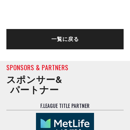
ヴォスクオーレ仙台
マルバ水戸FC
リガーレヴィア葛飾
Y．S．C．C．横浜
ヴィンセドール白山
一覧に戻る
アグレミーナ浜松
デウソン神戸
ポルセイド浜田
ミラクルスマイル新居浜
SPONSORS & PARTNERS
スポンサー&
パートナー
F.LEAGUE TITLE PARTNER