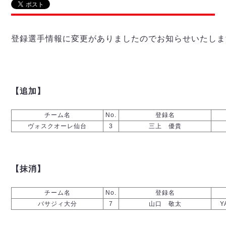
リーグ概要
ABOUT US
個人ランキング｜第2PK
ペスカドーラ町田
湘南ベルマーレ
メットライフ生命Ｆ２リーグ
リーグ概要
過去の記録
ARCHIVE
登録選手情報に変更がありましたのでお知らせいたしま
ボアルース長野
名古屋オーシャンズ
試合日程
日本フットサルリーグについて
過去の試合記録
シュライカー大阪
プロジェクト
PROJECT
順位表
大会概要
ボルクバレット北九州
戦績表
リーグ要項
01
【追加】
ディビジョン1 試合記録
DIVISION
バサジィ大分
警告・退場・出場停止選手
クラブライセンス関連
ABeam AWARD
ディビジョン2 試合記録
個人ランキング｜ゴール
アリーナ観戦マナー&ルール
チーム名
No.
登録名
メットライフ生命Ｆ２リーグ
Ｆリーグカップ 試合記録
個人ランキング｜シュート
ヴォスクオーレ仙台
3
三上 優貴
個人ランキング｜シュート成功率
リーグ統計データ
ヴォスクオーレ仙台
個人ランキング｜第2PK
マルバ水戸FC
【抹消】
記念ゴール
リガーレヴィア葛飾
メットライフ生命Ｆリーグカップ 2026
ハットトリック
Y．S．C．C．横浜
02
チーム名
No.
登録名
DIVISION
担当審判員
ヴィンセドール白山
試合日程・結果
バサジィ大分
7
山口 敬太
Y
アグレミーナ浜松
大会概要
選手の通算記録（Ｆ１）