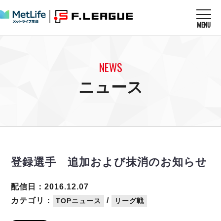
MENU
ニュースを読む
NEWS
NEWS
すべてのニュース
試合を観る
MATCHES
ニュース
リーグ戦
リーグカップ
メットライフ生命Ｆ１リーグ
クラブを知る
CLUB
Ｆチャレンジリーグ
U-23選抜
試合日程
クラブ
メットライフ生命Ｆ１リーグ
チケットを買う
順位表
TICKET
チケット
戦績表
登録選手 追加および抹消のお知らせ
メディア情報
エスポラーダ北海道
警告・退場・出場停止選手
フットサル日本代表
バルドラール浦安
アリーナ情報
ARENA
個人ランキング｜ゴール
配信日：2016.12.07
その他
フウガドールすみだ
個人ランキング｜シュート
カテゴリ：
/
TOPニュース
リーグ戦
しながわシティ
個人ランキング｜シュート成功率
立川アスレティックFC