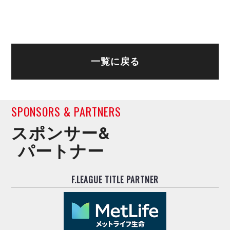
デウソン神戸
アリーナ情報
ポルセイド浜田
チケット情報
エスポラーダ北海道
ミラクルスマイル新居浜
過去の記録
バルドラール浦安
フウガドールすみだ
一覧に戻る
しながわシティ
立川アスレティックFC
ペスカドーラ町田
SPONSORS & PARTNERS
湘南ベルマーレ
ボアルース長野
スポンサー&
FOLLOW US!
名古屋オーシャンズ
パートナー
シュライカー大阪
ボルクバレット北九州
F.LEAGUE TITLE PARTNER
バサジィ大分
選手の通算記録（Ｆ２）