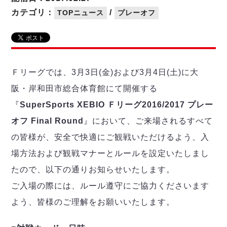
リーグ概要
ABOUT US
個人ランキング｜第2PK
ペスカドーラ町田
カテゴリ：
/
TOPニュース
プレーオフ
湘南ベルマーレ
メットライフ生命Ｆ２リーグ
リーグ概要
過去の記録
ARCHIVE
ボアルース長野
名古屋オーシャンズ
試合日程
日本フットサルリーグについて
過去の試合記録
シュライカー大阪
プロジェクト
PROJECT
順位表
大会概要
Ｆリーグでは、3月3日(金)および3月4日(土)に大
ボルクバレット北九州
戦績表
リーグ要項
01
阪・岸和田市総合体育館にて開催する
ディビジョン1 試合記録
DIVISION
バサジィ大分
警告・退場・出場停止選手
クラブライセンス関連
ABeam AWARD
『
SuperSports XEBIO Ｆリーグ2016/2017 プレー
ディビジョン2 試合記録
個人ランキング｜ゴール
アリーナ観戦マナー&ルール
メットライフ生命Ｆ２リーグ
Ｆリーグカップ 試合記録
オフ Final Round
』において、ご来場されるすべて
個人ランキング｜シュート
の皆様が、安全で快適にご観戦いただけるよう、入
個人ランキング｜シュート成功率
リーグ統計データ
ヴォスクオーレ仙台
個人ランキング｜第2PK
場方法および観戦マナーとルールを設定いたしまし
マルバ水戸FC
たので、以下の通りお知らせいたします。
記念ゴール
リガーレヴィア葛飾
メットライフ生命Ｆリーグカップ 2026
ご入場の際には、ルール遵守にご協力くださいます
ハットトリック
Y．S．C．C．横浜
02
DIVISION
担当審判員
ヴィンセドール白山
よう、皆様のご理解をお願いいたします。
試合日程・結果
アグレミーナ浜松
大会概要
選手の通算記録（Ｆ１）