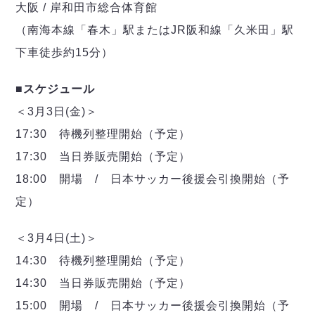
ヴォスクオーレ仙台
大阪 / 岸和田市総合体育館
マルバ水戸FC
（南海本線「春木」駅またはJR阪和線「久米田」駅
リガーレヴィア葛飾
下車徒歩約15分）
Y．S．C．C．横浜
ヴィンセドール白山
■スケジュール
アグレミーナ浜松
＜3月3日(金)＞
デウソン神戸
17:30 待機列整理開始（予定）
ポルセイド浜田
ミラクルスマイル新居浜
17:30 当日券販売開始（予定）
18:00 開場 / 日本サッカー後援会引換開始（予
定）
＜3月4日(土)＞
14:30 待機列整理開始（予定）
14:30 当日券販売開始（予定）
15:00 開場 / 日本サッカー後援会引換開始（予