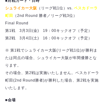
■対戦カード・日時
デウソン神戸
アリーナ情報
ポルセイド浜田
シュライカー大阪
（リーグ戦1位）vs.
ペスカドーラ
チケット情報
エスポラーダ北海道
ミラクルスマイル新居浜
過去の記録
町田
（2nd Round 勝者／リーグ戦3位）
バルドラール浦安
Final Round
フウガドールすみだ
第1戦 3月3日(金) 19：00キックオフ（予定）
しながわシティ
立川アスレティックFC
第2戦 3月4日(土) 16：00キックオフ（予定）
ペスカドーラ町田
湘南ベルマーレ
※ 第1戦でシュライカー大阪(リーグ戦1位)が勝利ま
ボアルース長野
たは同点の場合、シュライカー大阪が年間優勝とな
FOLLOW US!
名古屋オーシャンズ
ります。
シュライカー大阪
その場合、第2戦は実施いたしません。ペスカドーラ
ボルクバレット北九州
町田(2nd Round勝者)が勝利した場合、第2戦を実施
バサジィ大分
いたします。
選手の通算記録（Ｆ２）
■会場