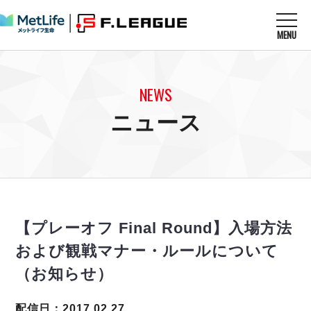
MENU
ニュースを読む
NEWS
NEWS
すべてのニュース
試合を観る
MATCHES
ニュース
リーグ戦
リーグカップ
メットライフ生命Ｆ１リーグ
クラブを知る
CLUB
Ｆチャレンジリーグ
U-23選抜
試合日程
クラブ
メットライフ生命Ｆ１リーグ
チケットを買う
順位表
TICKET
チケット
戦績表
【プレーオフ Final Round】入場方法
メディア情報
エスポラーダ北海道
警告・退場・出場停止選手
フットサル日本代表
および観戦マナー・ルールについて
バルドラール浦安
アリーナ情報
ARENA
個人ランキング｜ゴール
その他
（お知らせ）
フウガドールすみだ
個人ランキング｜シュート
しながわシティ
個人ランキング｜シュート成功率
配信日：2017.02.27
立川アスレティックFC