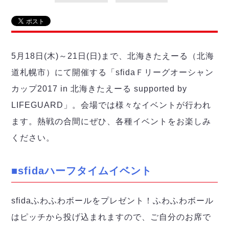
リーグ概要
ABOUT US
個人ランキング｜第2PK
ペスカドーラ町田
湘南ベルマーレ
メットライフ生命Ｆ２リーグ
リーグ概要
過去の記録
ARCHIVE
ボアルース長野
名古屋オーシャンズ
5月18日(木)～21日(日)まで、北海きたえーる（北海
試合日程
日本フットサルリーグについて
過去の試合記録
シュライカー大阪
プロジェクト
PROJECT
順位表
大会概要
道札幌市）にて開催する「sfidaＦリーグオーシャン
ボルクバレット北九州
戦績表
リーグ要項
01
カップ2017 in 北海きたえーる supported by
ディビジョン1 試合記録
DIVISION
バサジィ大分
警告・退場・出場停止選手
クラブライセンス関連
ABeam AWARD
LIFEGUARD」。会場では様々なイベントが行われ
ディビジョン2 試合記録
個人ランキング｜ゴール
アリーナ観戦マナー&ルール
メットライフ生命Ｆ２リーグ
Ｆリーグカップ 試合記録
ます。熱戦の合間にぜひ、各種イベントをお楽しみ
個人ランキング｜シュート
ください。
個人ランキング｜シュート成功率
リーグ統計データ
ヴォスクオーレ仙台
個人ランキング｜第2PK
マルバ水戸FC
■sfidaハーフタイムイベント
記念ゴール
リガーレヴィア葛飾
メットライフ生命Ｆリーグカップ 2026
ハットトリック
Y．S．C．C．横浜
02
DIVISION
sfidaふわふわボールをプレゼント！ふわふわボール
担当審判員
ヴィンセドール白山
試合日程・結果
はピッチから投げ込まれますので、ご自分のお席で
アグレミーナ浜松
大会概要
選手の通算記録（Ｆ１）