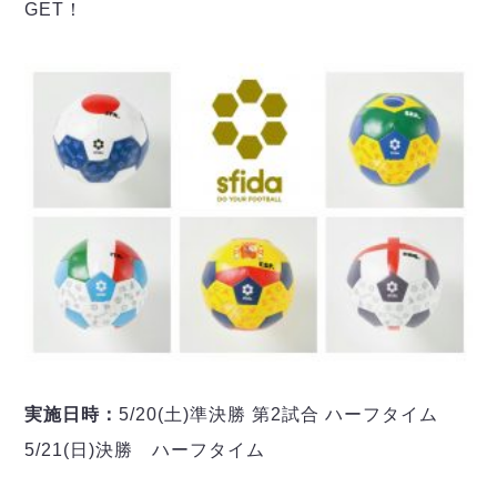
デウソン神戸
GET！
アリーナ情報
ポルセイド浜田
チケット情報
エスポラーダ北海道
ミラクルスマイル新居浜
過去の記録
バルドラール浦安
フウガドールすみだ
しながわシティ
立川アスレティックFC
ペスカドーラ町田
湘南ベルマーレ
ボアルース長野
FOLLOW US!
名古屋オーシャンズ
シュライカー大阪
ボルクバレット北九州
バサジィ大分
実施日時：
5/20(土)準決勝 第2試合 ハーフタイム
選手の通算記録（Ｆ２）
5/21(日)決勝 ハーフタイム