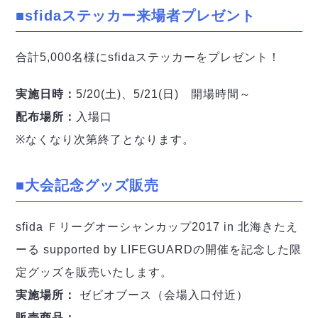
ヴォスクオーレ仙台
■sfidaステッカー来場者プレゼント
マルバ水戸FC
リガーレヴィア葛飾
合計5,000名様にsfidaステッカーをプレゼント！
Y．S．C．C．横浜
ヴィンセドール白山
実施日時：
5/20(土)、5/21(日) 開場時間～
アグレミーナ浜松
配布場所：
入場口
デウソン神戸
ポルセイド浜田
※なくなり次第終了となります。
ミラクルスマイル新居浜
■大会記念グッズ販売
sfida Ｆリーグオーシャンカップ2017 in 北海きたえ
ーる supported by LIFEGUARDの開催を記念した限
定グッズを販売いたします。
実施場所：
ゼビオブース（会場入口付近）
販売商品：