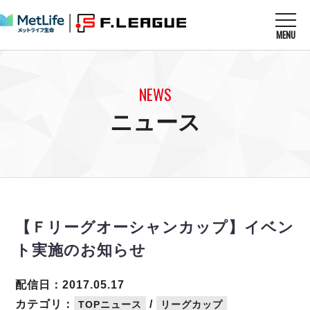
MENU
ニュースを読む
NEWS
NEWS
すべてのニュース
試合を観る
MATCHES
ニュース
リーグ戦
リーグカップ
メットライフ生命Ｆ１リーグ
クラブを知る
CLUB
Ｆチャレンジリーグ
U-23選抜
試合日程
クラブ
メットライフ生命Ｆ１リーグ
チケットを買う
順位表
TICKET
チケット
戦績表
【Ｆリーグオーシャンカップ】イベン
メディア情報
エスポラーダ北海道
警告・退場・出場停止選手
フットサル日本代表
ト実施のお知らせ
バルドラール浦安
アリーナ情報
ARENA
個人ランキング｜ゴール
その他
フウガドールすみだ
個人ランキング｜シュート
配信日：2017.05.17
しながわシティ
個人ランキング｜シュート成功率
カテゴリ：
/
TOPニュース
リーグカップ
立川アスレティックFC