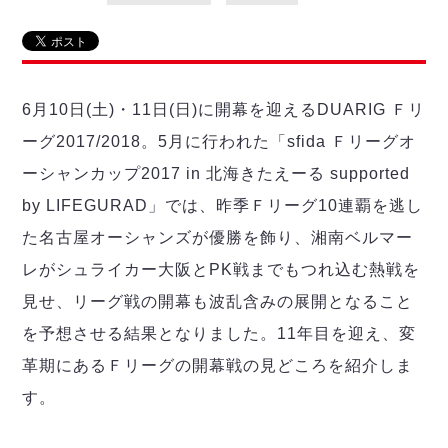
リーグ概要
ABOUT US
個人ランキング｜第2PK
ペスカドーラ町田
湘南ベルマーレ
メットライフ生命Ｆ２リーグ
リーグ概要
過去の記録
ARCHIVE
ボアルース長野
名古屋オーシャンズ
6月10日(土)・11日(日)に開幕を迎えるDUARIG Ｆリ
試合日程
日本フットサルリーグについて
過去の試合記録
シュライカー大阪
プロジェクト
PROJECT
順位表
大会概要
ーグ2017/2018。5月に行われた「sfida Ｆリーグオ
ボルクバレット北九州
戦績表
リーグ要項
01
ーシャンカップ2017 in 北海きたえーる supported
ディビジョン1 試合記録
DIVISION
バサジィ大分
警告・退場・出場停止選手
クラブライセンス関連
ABeam AWARD
by LIFEGURAD」では、昨季Ｆリーグ10連覇を逃し
ディビジョン2 試合記録
個人ランキング｜ゴール
アリーナ観戦マナー&ルール
メットライフ生命Ｆ２リーグ
Ｆリーグカップ 試合記録
た名古屋オーシャンズが優勝を飾り、湘南ベルマー
個人ランキング｜シュート
レがシュライカー大阪とPK戦までもつれ込む熱戦を
個人ランキング｜シュート成功率
リーグ統計データ
ヴォスクオーレ仙台
個人ランキング｜第2PK
見せ、リーグ戦の開幕も波乱含みの展開となること
マルバ水戸FC
を予想させる結果となりました。11年目を迎え、変
記念ゴール
リガーレヴィア葛飾
メットライフ生命Ｆリーグカップ 2026
革期にあるＦリーグの開幕戦の見どころを紹介しま
ハットトリック
Y．S．C．C．横浜
02
DIVISION
担当審判員
す。
ヴィンセドール白山
試合日程・結果
アグレミーナ浜松
大会概要
選手の通算記録（Ｆ１）