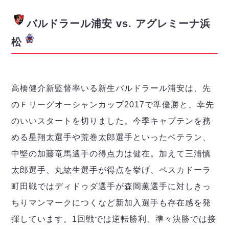
デウソン神戸
アリーナ情報
ポルセイド浜田
チケット情報
バルドラール浦安 vs. アグレミーナ浜
エスポラーダ北海道
ミラクルスマイル新居浜
過去の記録
バルドラール浦安
松
フウガドールすみだ
しながわシティ
立川アスレティックFC
高橋健介新監督率いる新生バルドラール浦安は、先
ペスカドーラ町田
のＦリーグオーシャンカップ2017で準優勝と、幸先
湘南ベルマーレ
のいいスタートを切りました。今季キャプテンを務
ボアルース長野
FOLLOW US!
名古屋オーシャンズ
める星翔太選手や荒巻太郎選手といったベテラン、
シュライカー大阪
中堅の加藤竜馬選手の得点力は健在。加えて三浦慎
ボルクバレット北九州
太郎選手、丸紘生選手が得点を挙げ、ペスカドーラ
バサジィ大分
町田戦ではディドゥダ選手が森岡薫選手に対しきっ
選手の通算記録（Ｆ２）
ちりマンマークにつくなど新加入選手も存在感を発
揮しています。1回戦では逆転勝利、準々決勝では接