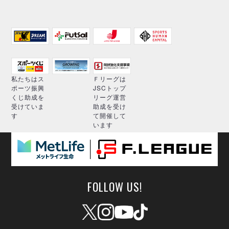
私たちはス
Ｆリーグは
ポーツ振興
JSCトップ
くじ助成を
リーグ運営
受けていま
助成を受け
す
て開催して
います
FOLLOW US!