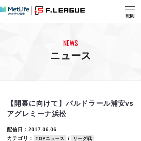
MENU
ニュースを読む
NEWS
NEWS
すべてのニュース
試合を観る
MATCHES
ニュース
リーグ戦
リーグカップ
メットライフ生命Ｆ１リーグ
クラブを知る
CLUB
Ｆチャレンジリーグ
U-23選抜
試合日程
クラブ
メットライフ生命Ｆ１リーグ
チケットを買う
順位表
TICKET
チケット
戦績表
【開幕に向けて】バルドラール浦安vs
メディア情報
エスポラーダ北海道
警告・退場・出場停止選手
フットサル日本代表
アグレミーナ浜松
バルドラール浦安
アリーナ情報
ARENA
個人ランキング｜ゴール
その他
フウガドールすみだ
個人ランキング｜シュート
配信日：2017.06.06
しながわシティ
個人ランキング｜シュート成功率
カテゴリ：
/
TOPニュース
リーグ戦
立川アスレティックFC