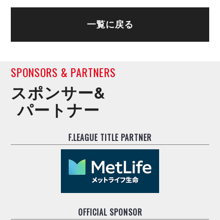
ヴォスクオーレ仙台
マルバ水戸FC
一覧に戻る
リガーレヴィア葛飾
Y．S．C．C．横浜
ヴィンセドール白山
アグレミーナ浜松
SPONSORS & PARTNERS
デウソン神戸
スポンサー&
ポルセイド浜田
パートナー
ミラクルスマイル新居浜
F.LEAGUE TITLE PARTNER
OFFICIAL SPONSOR