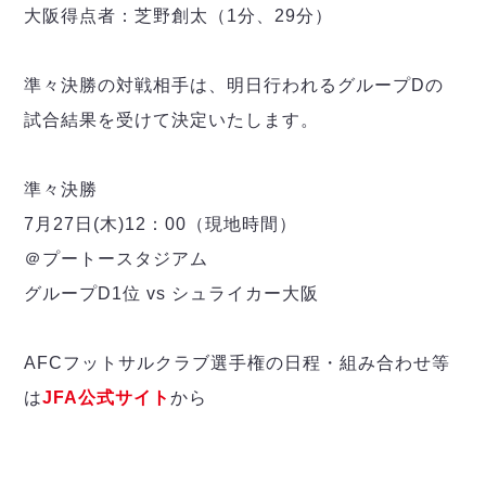
デウソン神戸
アリーナ情報
大阪得点者：芝野創太（1分、29分）
ポルセイド浜田
チケット情報
エスポラーダ北海道
ミラクルスマイル新居浜
過去の記録
バルドラール浦安
準々決勝の対戦相手は、明日行われるグループDの
フウガドールすみだ
試合結果を受けて決定いたします。
しながわシティ
立川アスレティックFC
準々決勝
ペスカドーラ町田
7月27日(木)12：00（現地時間）
湘南ベルマーレ
＠プートースタジアム
ボアルース長野
FOLLOW US!
名古屋オーシャンズ
グループD1位 vs シュライカー大阪
シュライカー大阪
ボルクバレット北九州
AFCフットサルクラブ選手権の日程・組み合わせ等
バサジィ大分
は
JFA公式サイト
から
選手の通算記録（Ｆ２）