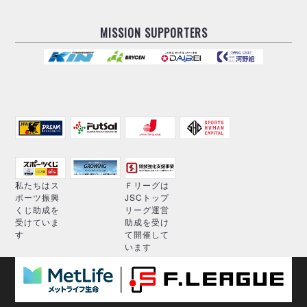
MISSION SUPPORTERS
私たちはス
Ｆリーグは
ポーツ振興
JSCトップ
くじ助成を
リーグ運営
受けていま
助成を受け
す
て開催して
います