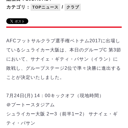
リーグ概要
ABOUT US
個人ランキング｜第2PK
ペスカドーラ町田
カテゴリ：
/
TOPニュース
クラブ
湘南ベルマーレ
メットライフ生命Ｆ２リーグ
リーグ概要
過去の記録
ARCHIVE
ボアルース長野
名古屋オーシャンズ
試合日程
日本フットサルリーグについて
過去の試合記録
シュライカー大阪
プロジェクト
PROJECT
順位表
大会概要
AFCフットサルクラブ選手権ベトナム2017に出場し
ボルクバレット北九州
戦績表
リーグ要項
01
ているシュライカー大阪は、本日のグループC 第3節
ディビジョン1 試合記録
DIVISION
バサジィ大分
警告・退場・出場停止選手
クラブライセンス関連
ABeam AWARD
において、サナイェ・ギティ・パサン（イラン）に
ディビジョン2 試合記録
個人ランキング｜ゴール
アリーナ観戦マナー&ルール
メットライフ生命Ｆ２リーグ
Ｆリーグカップ 試合記録
敗戦し、グループステージ2位で準々決勝に進出する
個人ランキング｜シュート
ことが決定いたしました。
個人ランキング｜シュート成功率
リーグ統計データ
ヴォスクオーレ仙台
個人ランキング｜第2PK
マルバ水戸FC
7月24日(月) 14：00キックオフ（現地時間）
記念ゴール
リガーレヴィア葛飾
メットライフ生命Ｆリーグカップ 2026
＠プートースタジアム
ハットトリック
Y．S．C．C．横浜
02
DIVISION
担当審判員
ヴィンセドール白山
シュライカー大阪 2ー3（前半1ー2） サナイェ・ギ
試合日程・結果
アグレミーナ浜松
ティ・パサン
大会概要
選手の通算記録（Ｆ１）