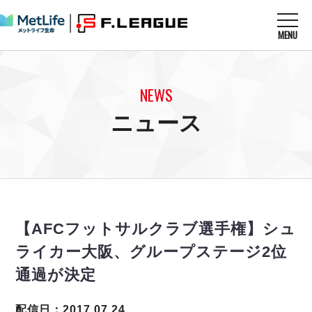
MENU
ニュースを読む
NEWS
NEWS
すべてのニュース
試合を観る
MATCHES
ニュース
リーグ戦
リーグカップ
メットライフ生命Ｆ１リーグ
クラブを知る
CLUB
Ｆチャレンジリーグ
U-23選抜
試合日程
クラブ
メットライフ生命Ｆ１リーグ
チケットを買う
順位表
TICKET
チケット
戦績表
【AFCフットサルクラブ選手権】シュ
メディア情報
エスポラーダ北海道
警告・退場・出場停止選手
フットサル日本代表
ライカー大阪、グループステージ2位
バルドラール浦安
アリーナ情報
ARENA
個人ランキング｜ゴール
その他
通過が決定
フウガドールすみだ
個人ランキング｜シュート
しながわシティ
個人ランキング｜シュート成功率
配信日：2017.07.24
立川アスレティックFC