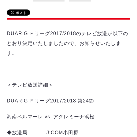
リーグ概要
ABOUT US
個人ランキング｜第2PK
ペスカドーラ町田
湘南ベルマーレ
メットライフ生命Ｆ２リーグ
リーグ概要
過去の記録
ARCHIVE
ボアルース長野
名古屋オーシャンズ
DUARIG Ｆリーグ2017/2018のテレビ放送が以下の
試合日程
日本フットサルリーグについて
過去の試合記録
シュライカー大阪
プロジェクト
PROJECT
順位表
大会概要
とおり決定いたしましたので、お知らせいたしま
ボルクバレット北九州
戦績表
リーグ要項
01
す。
ディビジョン1 試合記録
DIVISION
バサジィ大分
警告・退場・出場停止選手
クラブライセンス関連
ABeam AWARD
ディビジョン2 試合記録
個人ランキング｜ゴール
アリーナ観戦マナー&ルール
メットライフ生命Ｆ２リーグ
Ｆリーグカップ 試合記録
個人ランキング｜シュート
個人ランキング｜シュート成功率
＜テレビ放送詳細＞
リーグ統計データ
ヴォスクオーレ仙台
個人ランキング｜第2PK
マルバ水戸FC
DUARIG Ｆリーグ2017/2018 第24節
記念ゴール
リガーレヴィア葛飾
メットライフ生命Ｆリーグカップ 2026
ハットトリック
Y．S．C．C．横浜
02
湘南ベルマーレ vs. アグレミーナ浜松
DIVISION
担当審判員
ヴィンセドール白山
試合日程・結果
アグレミーナ浜松
大会概要
◆放送局： J:COM小田原
選手の通算記録（Ｆ１）