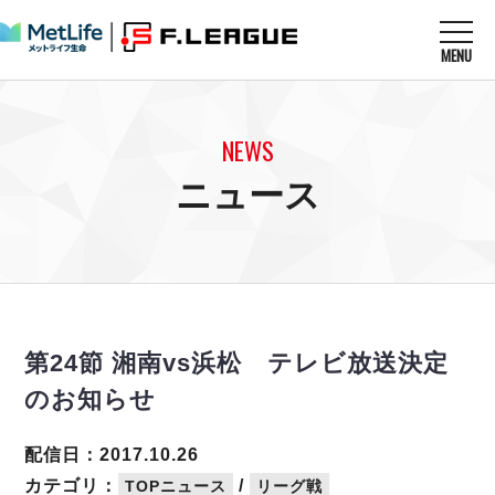
MENU
ニュースを読む
NEWS
NEWS
すべてのニュース
試合を観る
MATCHES
ニュース
リーグ戦
リーグカップ
メットライフ生命Ｆ１リーグ
クラブを知る
CLUB
Ｆチャレンジリーグ
U-23選抜
試合日程
クラブ
メットライフ生命Ｆ１リーグ
チケットを買う
順位表
TICKET
チケット
戦績表
第24節 湘南vs浜松 テレビ放送決定
メディア情報
エスポラーダ北海道
警告・退場・出場停止選手
フットサル日本代表
のお知らせ
バルドラール浦安
アリーナ情報
ARENA
個人ランキング｜ゴール
その他
フウガドールすみだ
個人ランキング｜シュート
配信日：2017.10.26
しながわシティ
個人ランキング｜シュート成功率
カテゴリ：
/
TOPニュース
リーグ戦
立川アスレティックFC