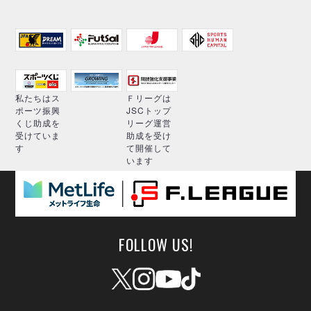
私たちはス
Ｆリーグは
ポーツ振興
JSCトップ
くじ助成を
リーグ運営
受けていま
助成を受け
す
て開催して
います
FOLLOW US!