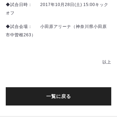
ヴォスクオーレ仙台
◆試合日時： 2017年10月28日(土) 15:00キック
マルバ水戸FC
オフ
リガーレヴィア葛飾
Y．S．C．C．横浜
◆試合会場： 小田原アリーナ（神奈川県小田原
ヴィンセドール白山
市中曽根263）
アグレミーナ浜松
デウソン神戸
ポルセイド浜田
ミラクルスマイル新居浜
以上
一覧に戻る