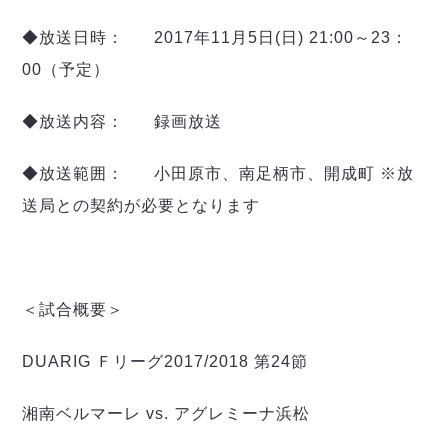
デウソン神戸
アリーナ情報
ポルセイド浜田
◆放送日時： 2017年11月5日(日) 21:00～23：
チケット情報
エスポラーダ北海道
ミラクルスマイル新居浜
過去の記録
00（予定）
バルドラール浦安
フウガドールすみだ
◆放送内容： 録画放送
しながわシティ
立川アスレティックFC
◆放送範囲： 小田原市、南足柄市、開成町 ※放
ペスカドーラ町田
送局との契約が必要となります
湘南ベルマーレ
ボアルース長野
FOLLOW US!
名古屋オーシャンズ
シュライカー大阪
＜試合概要＞
ボルクバレット北九州
バサジィ大分
DUARIG Ｆリーグ2017/2018 第24節
選手の通算記録（Ｆ２）
湘南ベルマーレ vs. アグレミーナ浜松