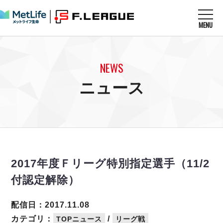
MENU
ニュースを読む
NEWS
NEWS
すべてのニュース
試合を観る
MATCHES
ニュース
リーグ戦
リーグカップ
メットライフ生命Ｆ１リーグ
クラブを知る
CLUB
Ｆチャレンジリーグ
U-23選抜
試合日程
クラブ
メットライフ生命Ｆ１リーグ
チケットを買う
順位表
TICKET
チケット
戦績表
2017年度Ｆリーグ特別指定選手（11/2
メディア情報
エスポラーダ北海道
警告・退場・出場停止選手
フットサル日本代表
付認定解除）
バルドラール浦安
アリーナ情報
ARENA
個人ランキング｜ゴール
その他
フウガドールすみだ
個人ランキング｜シュート
配信日：2017.11.08
しながわシティ
個人ランキング｜シュート成功率
カテゴリ：
/
TOPニュース
リーグ戦
立川アスレティックFC