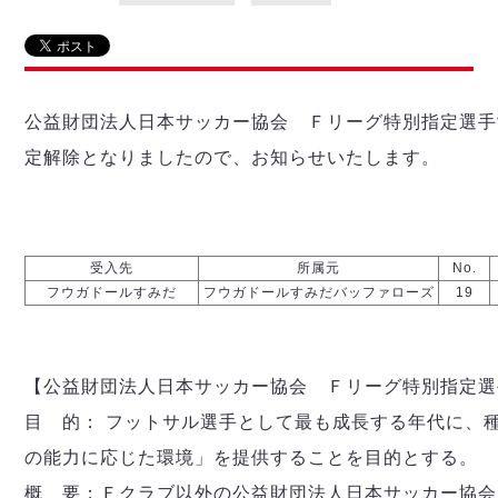
リーグ概要
ABOUT US
個人ランキング｜第2PK
ペスカドーラ町田
湘南ベルマーレ
メットライフ生命Ｆ２リーグ
リーグ概要
過去の記録
ARCHIVE
ボアルース長野
名古屋オーシャンズ
公益財団法人日本サッカー協会 Ｆリーグ特別指定選手
試合日程
日本フットサルリーグについて
過去の試合記録
シュライカー大阪
プロジェクト
PROJECT
順位表
大会概要
定解除となりましたので、お知らせいたします。
ボルクバレット北九州
戦績表
リーグ要項
01
ディビジョン1 試合記録
DIVISION
バサジィ大分
警告・退場・出場停止選手
クラブライセンス関連
ABeam AWARD
ディビジョン2 試合記録
個人ランキング｜ゴール
アリーナ観戦マナー&ルール
メットライフ生命Ｆ２リーグ
Ｆリーグカップ 試合記録
受入先
所属元
No.
個人ランキング｜シュート
フウガドールすみだ
フウガドールすみだバッファローズ
19
個人ランキング｜シュート成功率
リーグ統計データ
ヴォスクオーレ仙台
個人ランキング｜第2PK
マルバ水戸FC
記念ゴール
リガーレヴィア葛飾
メットライフ生命Ｆリーグカップ 2026
【公益財団法人日本サッカー協会 Ｆリーグ特別指定選
ハットトリック
Y．S．C．C．横浜
目 的： フットサル選手として最も成長する年代に、
02
DIVISION
担当審判員
ヴィンセドール白山
試合日程・結果
の能力に応じた環境」を提供することを目的とする。
アグレミーナ浜松
大会概要
選手の通算記録（Ｆ１）
概 要：Ｆクラブ以外の公益財団法人日本サッカー協会