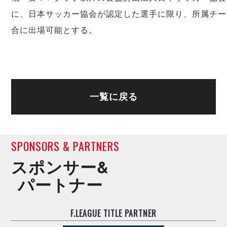
デウソン神戸
アリーナ情報
に、日本サッカー協会が認定した選手に限り、所属チー
ポルセイド浜田
チケット情報
エスポラーダ北海道
ミラクルスマイル新居浜
合に出場可能とする。
過去の記録
バルドラール浦安
フウガドールすみだ
しながわシティ
立川アスレティックFC
ペスカドーラ町田
一覧に戻る
湘南ベルマーレ
ボアルース長野
FOLLOW US!
名古屋オーシャンズ
SPONSORS & PARTNERS
シュライカー大阪
スポンサー&
ボルクバレット北九州
バサジィ大分
パートナー
選手の通算記録（Ｆ２）
F.LEAGUE TITLE PARTNER