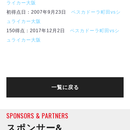
デウソン神戸
ライカー大阪
アリーナ情報
ポルセイド浜田
チケット情報
初得点日：2007年9月23日
ペスカドーラ町田vsシ
エスポラーダ北海道
ミラクルスマイル新居浜
過去の記録
ュライカー大阪
バルドラール浦安
フウガドールすみだ
150得点：2017年12月2日
ペスカドーラ町田vsシ
しながわシティ
ュライカー大阪
立川アスレティックFC
ペスカドーラ町田
湘南ベルマーレ
ボアルース長野
FOLLOW US!
名古屋オーシャンズ
シュライカー大阪
一覧に戻る
ボルクバレット北九州
バサジィ大分
SPONSORS & PARTNERS
選手の通算記録（Ｆ２）
スポンサー&