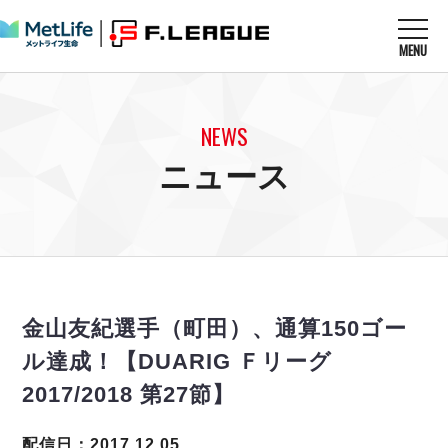
MENU
ニュースを読む
NEWS
NEWS
すべてのニュース
試合を観る
MATCHES
ニュース
リーグ戦
リーグカップ
メットライフ生命Ｆ１リーグ
クラブを知る
CLUB
Ｆチャレンジリーグ
U-23選抜
試合日程
クラブ
メットライフ生命Ｆ１リーグ
チケットを買う
順位表
TICKET
チケット
戦績表
金山友紀選手（町田）、通算150ゴー
メディア情報
エスポラーダ北海道
警告・退場・出場停止選手
フットサル日本代表
ル達成！【DUARIG Ｆリーグ
バルドラール浦安
アリーナ情報
ARENA
個人ランキング｜ゴール
その他
2017/2018 第27節】
フウガドールすみだ
個人ランキング｜シュート
しながわシティ
個人ランキング｜シュート成功率
配信日：2017.12.05
立川アスレティックFC