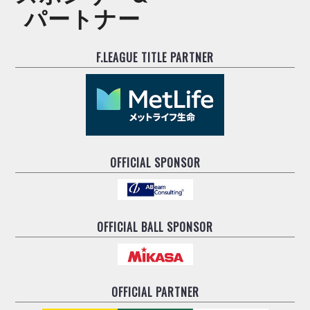
ヴォスクオーレ仙台
パートナー
マルバ水戸FC
リガーレヴィア葛飾
F.LEAGUE TITLE PARTNER
Y．S．C．C．横浜
ヴィンセドール白山
アグレミーナ浜松
デウソン神戸
ポルセイド浜田
ミラクルスマイル新居浜
OFFICIAL SPONSOR
OFFICIAL BALL SPONSOR
OFFICIAL PARTNER