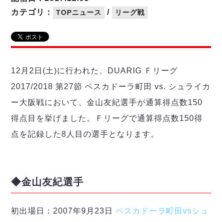
リーグ概要
ABOUT US
個人ランキング｜第2PK
ペスカドーラ町田
カテゴリ：
/
TOPニュース
リーグ戦
湘南ベルマーレ
メットライフ生命Ｆ２リーグ
リーグ概要
過去の記録
ARCHIVE
ボアルース長野
名古屋オーシャンズ
試合日程
日本フットサルリーグについて
過去の試合記録
シュライカー大阪
プロジェクト
PROJECT
順位表
大会概要
12月2日(土)に行われた、DUARIG Ｆリーグ
ボルクバレット北九州
戦績表
リーグ要項
01
2017/2018 第27節 ペスカドーラ町田 vs. シュライカ
ディビジョン1 試合記録
DIVISION
バサジィ大分
警告・退場・出場停止選手
クラブライセンス関連
ABeam AWARD
ー大阪戦において、金山友紀選手が通算得点数150
ディビジョン2 試合記録
個人ランキング｜ゴール
アリーナ観戦マナー&ルール
メットライフ生命Ｆ２リーグ
Ｆリーグカップ 試合記録
得点目を挙げました。Ｆリーグで通算得点数150得
個人ランキング｜シュート
点を記録した8人目の選手となります。
個人ランキング｜シュート成功率
リーグ統計データ
ヴォスクオーレ仙台
個人ランキング｜第2PK
マルバ水戸FC
記念ゴール
リガーレヴィア葛飾
メットライフ生命Ｆリーグカップ 2026
◆金山友紀選手
ハットトリック
Y．S．C．C．横浜
02
DIVISION
担当審判員
ヴィンセドール白山
試合日程・結果
アグレミーナ浜松
初出場日：2007年9月23日
ペスカドーラ町田vsシュ
大会概要
選手の通算記録（Ｆ１）