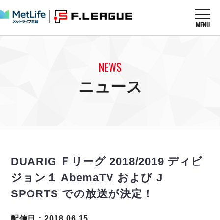
MENU
ニュースを読む
NEWS
NEWS
すべてのニュース
試合を観る
MATCHES
ニュース
リーグ戦
リーグカップ
メットライフ生命Ｆ１リーグ
クラブを知る
CLUB
Ｆチャレンジリーグ
U-23選抜
試合日程
クラブ
メットライフ生命Ｆ１リーグ
チケットを買う
順位表
TICKET
チケット
戦績表
DUARIG Ｆリーグ 2018/2019 ディビ
メディア情報
エスポラーダ北海道
警告・退場・出場停止選手
フットサル日本代表
ジョン１ AbemaTV および J
バルドラール浦安
アリーナ情報
ARENA
個人ランキング｜ゴール
その他
SPORTS での放送が決定！
フウガドールすみだ
個人ランキング｜シュート
しながわシティ
個人ランキング｜シュート成功率
配信日：2018.06.15
立川アスレティックFC