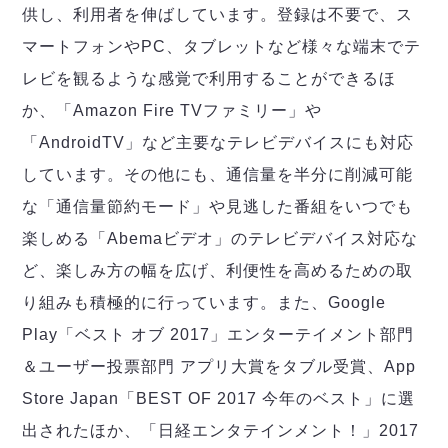
ヴォスクオーレ仙台
供し、利用者を伸ばしています。登録は不要で、ス
マルバ水戸FC
マートフォンやPC、タブレットなど様々な端末でテ
リガーレヴィア葛飾
レビを観るような感覚で利用することができるほ
Y．S．C．C．横浜
か、「Amazon Fire TVファミリー」や
ヴィンセドール白山
アグレミーナ浜松
「AndroidTV」など主要なテレビデバイスにも対応
デウソン神戸
しています。その他にも、通信量を半分に削減可能
ポルセイド浜田
な「通信量節約モード」や見逃した番組をいつでも
ミラクルスマイル新居浜
楽しめる「Abemaビデオ」のテレビデバイス対応な
ど、楽しみ方の幅を広げ、利便性を高めるための取
り組みも積極的に行っています。また、Google
Play「ベスト オブ 2017」エンターテイメント部門
＆ユーザー投票部門 アプリ大賞をタブル受賞、App
Store Japan「BEST OF 2017 今年のベスト」に選
出されたほか、「日経エンタテインメント！」2017