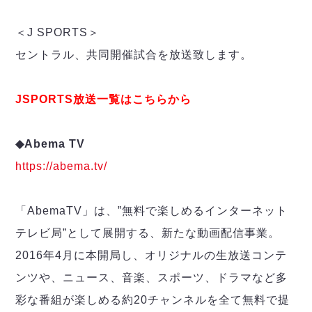
デウソン神戸
アリーナ情報
ポルセイド浜田
チケット情報
＜J SPORTS＞
エスポラーダ北海道
ミラクルスマイル新居浜
過去の記録
バルドラール浦安
セントラル、共同開催試合を放送致します。
フウガドールすみだ
しながわシティ
JSPORTS放送一覧はこちらから
立川アスレティックFC
ペスカドーラ町田
◆Abema TV
湘南ベルマーレ
https://abema.tv/
ボアルース長野
FOLLOW US!
名古屋オーシャンズ
シュライカー大阪
「AbemaTV」は、”無料で楽しめるインターネット
ボルクバレット北九州
テレビ局”として展開する、新たな動画配信事業。
バサジィ大分
2016年4月に本開局し、オリジナルの生放送コンテ
選手の通算記録（Ｆ２）
ンツや、ニュース、音楽、スポーツ、ドラマなど多
彩な番組が楽しめる約20チャンネルを全て無料で提