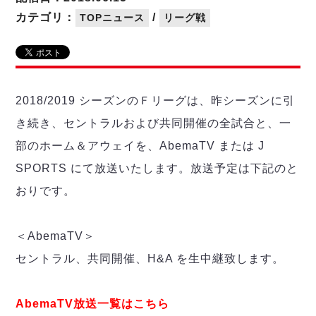
リーグ概要
ABOUT US
個人ランキング｜第2PK
ペスカドーラ町田
カテゴリ：
/
TOPニュース
リーグ戦
湘南ベルマーレ
メットライフ生命Ｆ２リーグ
リーグ概要
過去の記録
ARCHIVE
ボアルース長野
名古屋オーシャンズ
試合日程
日本フットサルリーグについて
過去の試合記録
シュライカー大阪
プロジェクト
PROJECT
順位表
大会概要
2018/2019 シーズンのＦリーグは、昨シーズンに引
ボルクバレット北九州
戦績表
リーグ要項
01
き続き、セントラルおよび共同開催の全試合と、一
ディビジョン1 試合記録
DIVISION
バサジィ大分
警告・退場・出場停止選手
クラブライセンス関連
ABeam AWARD
部のホーム＆アウェイを、AbemaTV または J
ディビジョン2 試合記録
個人ランキング｜ゴール
アリーナ観戦マナー&ルール
メットライフ生命Ｆ２リーグ
Ｆリーグカップ 試合記録
SPORTS にて放送いたします。放送予定は下記のと
個人ランキング｜シュート
おりです。
個人ランキング｜シュート成功率
リーグ統計データ
ヴォスクオーレ仙台
個人ランキング｜第2PK
マルバ水戸FC
＜AbemaTV＞
記念ゴール
リガーレヴィア葛飾
メットライフ生命Ｆリーグカップ 2026
セントラル、共同開催、H&A を生中継致します。
ハットトリック
Y．S．C．C．横浜
02
DIVISION
担当審判員
ヴィンセドール白山
試合日程・結果
アグレミーナ浜松
AbemaTV放送一覧はこちら
大会概要
選手の通算記録（Ｆ１）