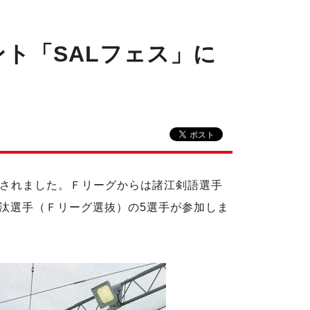
ント「SALフェス」に
開催されました。Ｆリーグからは諸江剣語選手
汰選手（Ｆリーグ選抜）の5選手が参加しま