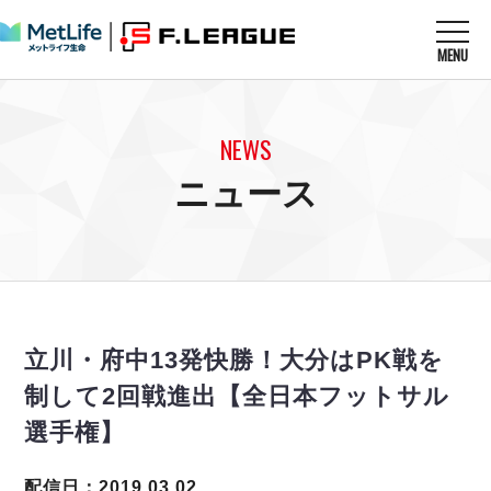
MENU
ニュースを読む
NEWS
NEWS
すべてのニュース
試合を観る
MATCHES
ニュース
リーグ戦
リーグカップ
メットライフ生命Ｆ１リーグ
クラブを知る
CLUB
Ｆチャレンジリーグ
U-23選抜
試合日程
クラブ
メットライフ生命Ｆ１リーグ
チケットを買う
順位表
TICKET
チケット
戦績表
立川・府中13発快勝！大分はPK戦を
メディア情報
エスポラーダ北海道
警告・退場・出場停止選手
フットサル日本代表
制して2回戦進出【全日本フットサル
バルドラール浦安
アリーナ情報
ARENA
個人ランキング｜ゴール
その他
選手権】
フウガドールすみだ
個人ランキング｜シュート
しながわシティ
個人ランキング｜シュート成功率
配信日：2019.03.02
立川アスレティックFC