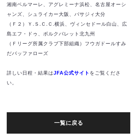
デウソン神戸
アリーナ情報
湘南ベルマーレ、アグレミーナ浜松、名古屋オーシ
ポルセイド浜田
チケット情報
ャンズ、シュライカー大阪、バサジィ大分
エスポラーダ北海道
ミラクルスマイル新居浜
過去の記録
バルドラール浦安
（Ｆ２）Ｙ.Ｓ.Ｃ.Ｃ.横浜、ヴィンセドール白山、広
フウガドールすみだ
島エフ・ドゥ、ボルクバレット北九州
しながわシティ
（Ｆリーグ所属クラブ下部組織）フウガドールすみ
立川アスレティックFC
だバッファローズ
ペスカドーラ町田
湘南ベルマーレ
詳しい日程・結果は
JFA公式サイト
をご覧くださ
ボアルース長野
FOLLOW US!
名古屋オーシャンズ
い。
シュライカー大阪
ボルクバレット北九州
バサジィ大分
選手の通算記録（Ｆ２）
一覧に戻る