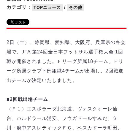
リーグ概要
ABOUT US
個人ランキング｜第2PK
ペスカドーラ町田
カテゴリ：
/
TOPニュース
その他
湘南ベルマーレ
メットライフ生命Ｆ２リーグ
リーグ概要
過去の記録
ARCHIVE
ボアルース長野
名古屋オーシャンズ
試合日程
日本フットサルリーグについて
過去の試合記録
シュライカー大阪
プロジェクト
PROJECT
順位表
大会概要
2日（土）、静岡県、愛知県、大阪府、兵庫県の各会
ボルクバレット北九州
戦績表
リーグ要項
01
場で、JFA 第24回全日本フットサル選手権大会 1回
ディビジョン1 試合記録
DIVISION
バサジィ大分
警告・退場・出場停止選手
クラブライセンス関連
ABeam AWARD
戦が開催されました。Ｆリーグ所属18チーム、Ｆリ
ディビジョン2 試合記録
個人ランキング｜ゴール
アリーナ観戦マナー&ルール
メットライフ生命Ｆ２リーグ
Ｆリーグカップ 試合記録
ーグ所属クラブ下部組織4チームが出場し、2回戦進
個人ランキング｜シュート
出チームが決定いたしました。
個人ランキング｜シュート成功率
リーグ統計データ
ヴォスクオーレ仙台
個人ランキング｜第2PK
マルバ水戸FC
■2回戦出場チーム
記念ゴール
リガーレヴィア葛飾
メットライフ生命Ｆリーグカップ 2026
（Ｆ１）エスポラーダ北海道、ヴォスクオーレ仙
ハットトリック
Y．S．C．C．横浜
02
DIVISION
担当審判員
ヴィンセドール白山
台、バルドラール浦安、フウガドールすみだ、立
試合日程・結果
アグレミーナ浜松
川・府中アスレティックＦＣ、ペスカドーラ町田、
大会概要
選手の通算記録（Ｆ１）