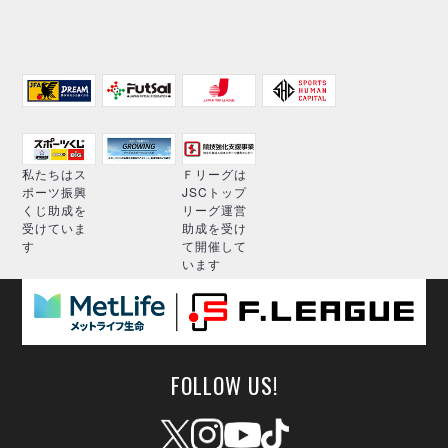
私たちはス
Ｆリーグは
ポーツ振興
JSCトップ
くじ助成を
リーグ運営
受けていま
助成を受け
す
て開催して
います
FOLLOW US!