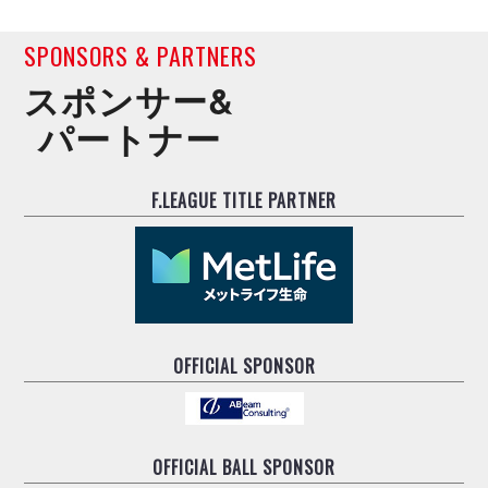
ヴォスクオーレ仙台
マルバ水戸FC
SPONSORS & PARTNERS
リガーレヴィア葛飾
スポンサー&
Y．S．C．C．横浜
ヴィンセドール白山
パートナー
アグレミーナ浜松
デウソン神戸
F.LEAGUE TITLE PARTNER
ポルセイド浜田
ミラクルスマイル新居浜
OFFICIAL SPONSOR
OFFICIAL BALL SPONSOR